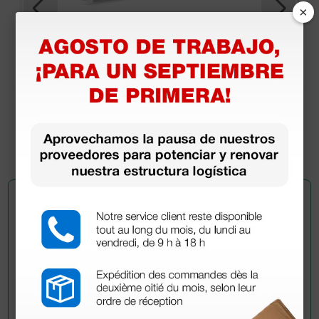
×
Ecógrafo portátil Chison ECO2 - blanco/negro -
sin sondas
1.320,00 €
1.650,00 €
(Precio sin IVA)
1 ud.
Pregúntale a un colega