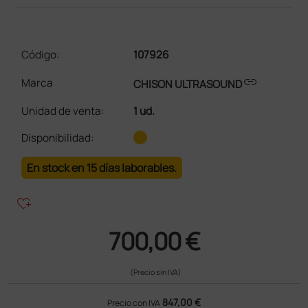
Código:
107926
link
Marca
CHISON ULTRASOUND
Unidad de venta
:
1 ud.
Disponibilidad:
En stock en 15 días laborables.
heart_plus
700,00 €
(Precio sin IVA)
847,00 €
Precio con IVA