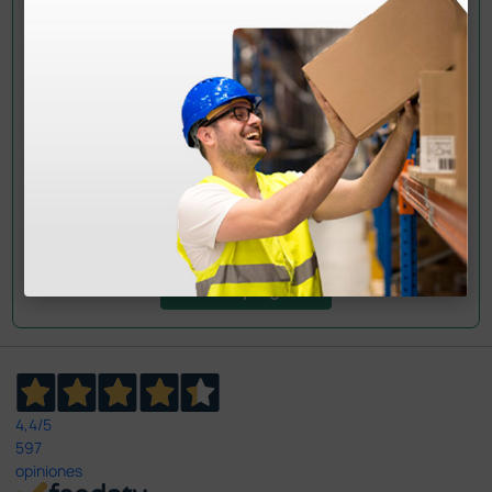
¿Todavía tienes alguna duda? ¿Necesitas más
información?
Envía ahora mismo tu pregunta a los colegas que ya
han adquirido este producto.
Envía tu pregunta
4,4
/5
597
opiniones