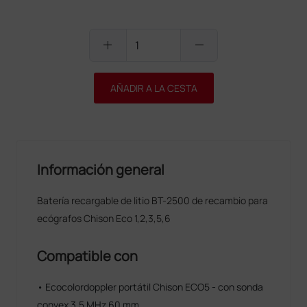
add
remove
AÑADIR A LA CESTA
Información general
Batería recargable de litio BT-2500 de recambio para
ecógrafos Chison Eco 1,2,3,5,6
Compatible con
• Ecocolordoppler portátil Chison ECO5 - con sonda
convex 3,5 MHz 60 mm