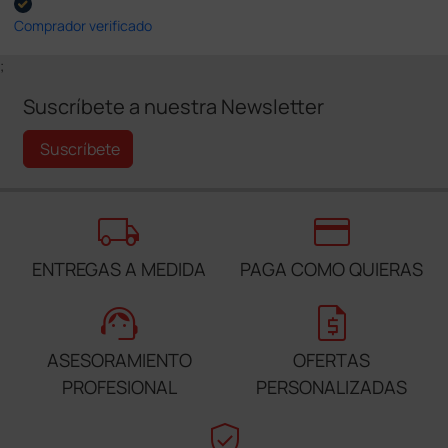
Comprador verificado
;
Suscríbete a nuestra Newsletter
Suscríbete
local_shipping
credit_card
ENTREGAS A MEDIDA
PAGA COMO QUIERAS
support_agent
request_quote
ASESORAMIENTO
OFERTAS
PROFESIONAL
PERSONALIZADAS
verified_user