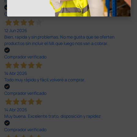
Excelente
Comprador verificado
12 Jun 2026
Bien, rápida y sin problemas. No me gusta que se oferten
productos sin incluir el IVA que luego nos van a cobrar.
Comprador verificado
14 Abr 2026
Todo muy rápido y fácil,volveré a comprar.
Comprador verificado
14 Abr 2026
Muy buena. Excelente trato, disposición y rapidez
Comprador verificado