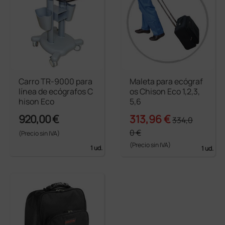
Carro TR-9000 para
Maleta para ecógraf
línea de ecógrafos C
os Chison Eco 1,2,3,
hison Eco
5,6
920,00 €
313,96 €
334,0
0 €
(Precio sin IVA)
(Precio sin IVA)
1 ud.
1 ud.