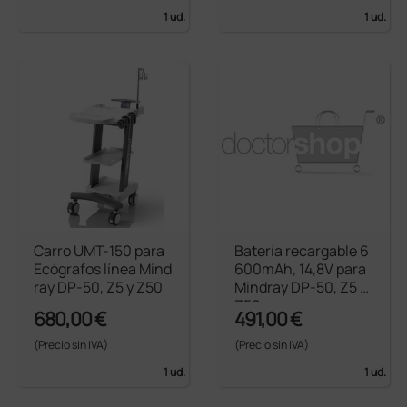
1 ud.
1 ud.
Carro UMT-150 para
Batería recargable 6
Ecógrafos línea Mind
600mAh, 14,8V para
ray DP-50, Z5 y Z50
Mindray DP-50, Z5 y
Z50
680,00 €
491,00 €
(Precio sin IVA)
(Precio sin IVA)
1 ud.
1 ud.