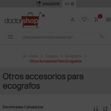
call_quality
language
934922119
0
person
favorite_border
shopping_cart
two_page
menu
search
home
Home
Equipos
Ecógrafos
Otros Accesorios Para Ecografos
Otros accesorios para
ecografos
Encontrados
9
productos