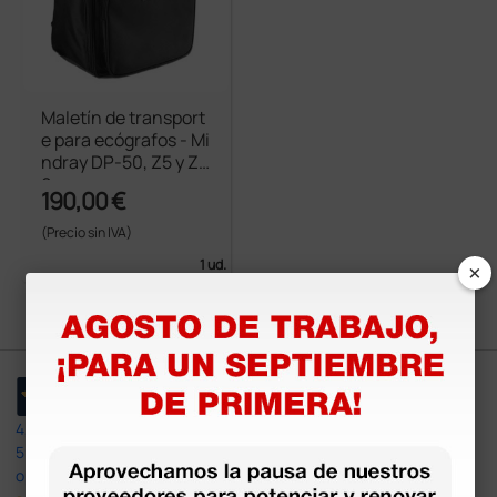
Maletín de transport
e para ecógrafos - Mi
ndray DP-50, Z5 y Z5
0
190,00 €
(Precio sin IVA)
×
1 ud.
4,4
/5
597
opiniones