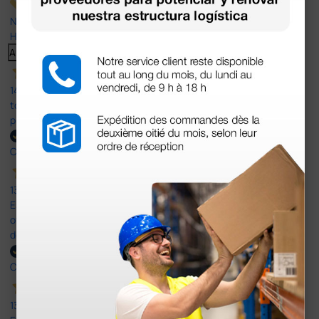
Nuestras reseñas de 4 y 5 estrellas.
Haga clic aquí para leerlos todos >
Anterior
Siguiente
14 Jul 2026
todo correcto. podria señalar que un poco caro los portes y el
plazo de entrega se alarga.
Comprador verificado
13 Jul 2026
Es fácil hacer el pedido. El producto, bastante mas barato que en
otras plataformas de material médico. Pero el envío cuesta más
del doble que en cualquier otra empresa dentro de España.
Comprador verificado
13 Jul 2026