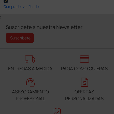
Comprador verificado
;
Suscríbete a nuestra Newsletter
Suscríbete
local_shipping
credit_card
ENTREGAS A MEDIDA
PAGA COMO QUIERAS
support_agent
request_quote
ASESORAMIENTO
OFERTAS
PROFESIONAL
PERSONALIZADAS
verified_user