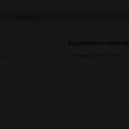
list
Compatible con
Equipamiento estánda
Medidas: 31×17× h 40 cm
-30.