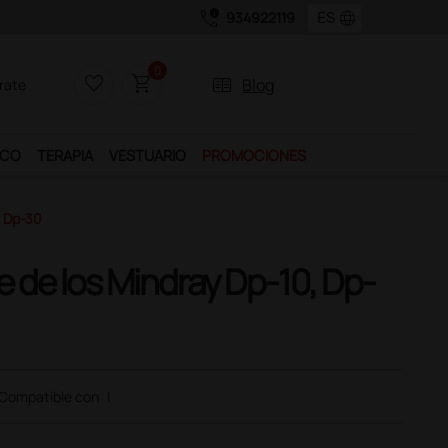
call_quality
language
934922119
Únete al programa Ds Plus y podrás disfrutar de muchos servicios exc
0
favorite_border
shopping_cart
two_pager
Blog
rate
ICO
TERAPIA
VESTUARIO
PROMOCIONES
E Dp-30
te de los Mindray Dp-10, Dp-
Compatible con
|