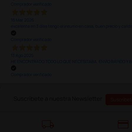
Comprador verificado
16 Mar 2026
excelente en 3 días tengo el insumo en casa, buen precio y calid
Comprador verificado
13 Ago 2025
HE ENCONTRADO TODO LO QUE NECESITABA. ENVÍO RÁPIDO Y B
Comprador verificado
;
Suscríbete a nuestra Newsletter
Suscríbet
local_shipping
credit_card