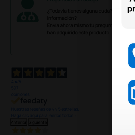
¿Todavía tienes alguna duda? ¿Necesit
información?
Envía ahora mismo tu pregunta a los co
han adquirido este producto.
4,4
/5
597
opiniones
Nuestras reseñas de 4 y 5 estrellas.
Haga clic aquí para leerlos todos >
Anterior
Siguiente