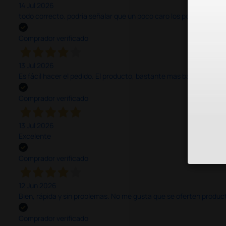
14 Jul 2026
todo correcto. podria señalar que un poco caro los portes y el pl
Comprador verificado
13 Jul 2026
Es fácil hacer el pedido. El producto, bastante mas barato que 
Comprador verificado
13 Jul 2026
Excelente
Comprador verificado
12 Jun 2026
Bien, rápida y sin problemas. No me gusta que se oferten productos
Comprador verificado