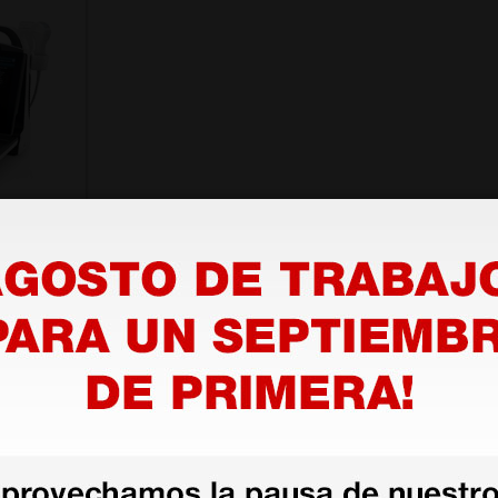
e
in
50,00 €
1 ud.