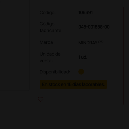
Código:
106391
Código
048-001888-00
fabricante
link
Marca
MINDRAY
Unidad de
1 ud.
venta
:
Disponibilidad:
En stock en 15 días laborables.
heart_plus