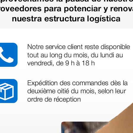
as más
legas que ya