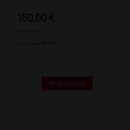
150,00 €
(Precio sin IVA)
181,50 €
Precio con IVA
add
remove
AÑADIR A LA CESTA