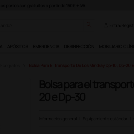
search
person
Entra/Regíst
A
APÓSITOS
EMERGENCIA
DESINFECCIÓN
MOBILIARIO CLÍN
 Ecografos
Bolsa Para El Transporte De Los Mindray Dp-10, Dp-20 
Bolsa para el transpor
20 e Dp-30
Información general
|
Equipamiento estándar
|