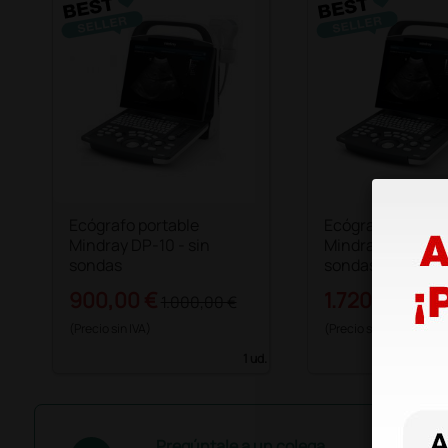
Ecógrafo portable
Ecógrafo portabl
Mindray DP-10 - sin
Mindray DP20 - s
sondas
sondas
900,00 €
1.720,00 €
1.000,00 €
2.1
(Precio sin IVA)
(Precio sin IVA)
1 ud.
Pregúntale a un colega