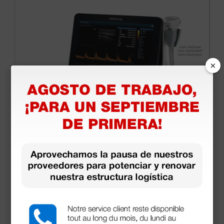
×
Ecógrafo portátil Mindray DP-50 Expert sin
sondas
3.804,80 €
4.640,00 €
(Precio sin IVA)
1 ud.