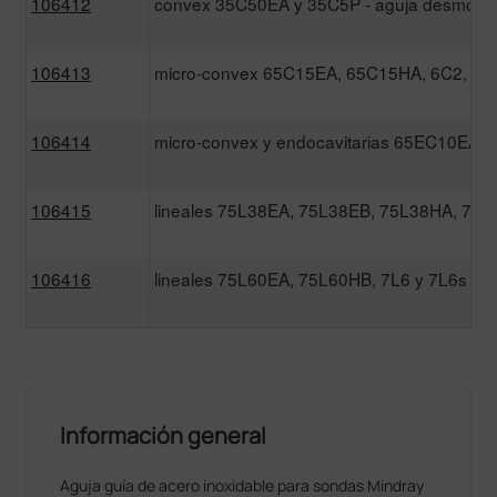
106412
convex 35C50EA y 35C5P - aguja desmont
106413
micro-convex 65C15EA, 65C15HA, 6C2, 6C
106414
micro-convex y endocavitarias 65EC10EA, 
106415
lineales 75L38EA, 75L38EB, 75L38HA, 75
106416
lineales 75L60EA, 75L60HB, 7L6 y 7L6s
Información general
Aguja guía de acero inoxidable para sondas Mindray