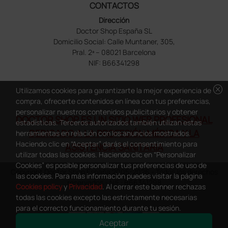
CONTACTOS
Dirección
Doctor Shop España SL
Domicilio Social: Calle Muntaner, 305,
Pral. 2ª – 08021 Barcelona
NIF: B66341298
cancel
Utilizamos cookies para garantizarte la mejor experiencia de
compra, ofrecerte contenidos en línea con tus preferencias,
personalizar nuestros contenidos publicitarios y obtener
DOCTOR SHOP ES UN SITIO WEB PROFESIONAL
estadísticas. Terceros autorizados también utilizan estas
DEDICADO A LA PROFESIÓN MÉDICA Y LA
herramientas en relación con los anuncios mostrados.
Haciendo clic en “Aceptar” darás el consentimiento para
ASISTENCIA SANITARIA
utilizar todas las cookies. Haciendo clic en “Personalizar
Cookies” es posible personalizar tus preferencias de uso de
Copyright Doctor Shop España 2005-2026 - Todos los derechos
las cookies. Para más información puedes visitar la página
reservados - NIF.: B66341298
Cookies policy
y
Privacidad
. Al cerrar este banner rechazas
todas las cookies excepto las estrictamente necesarias
para el correcto funcionamiento durante tu sesión.
Aceptar