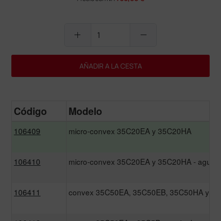
add
remove
AÑADIR A LA CESTA
Código
Modelo
106409
micro-convex 35C20EA y 35C20HA
106410
micro-convex 35C20EA y 35C20HA - aguja
106411
convex 35C50EA, 35C50EB, 35C50HA y 3