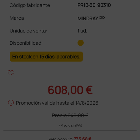
Código fabricante
PR1B-30-90310
link
Marca
MINDRAY
Unidad de venta
:
1 ud.
Disponibilidad:
En stock en 15 días laborables.
heart_plus
608,00 €
schedule
Promoción válida hasta el 14/8/2026
Precio
640,00 €
(Precio sin IVA)
735,68 €
Precio con IVA