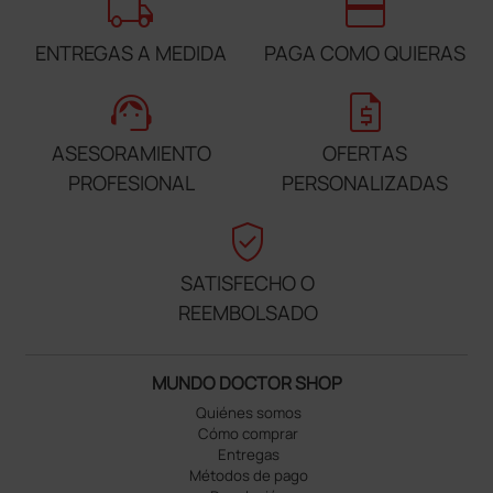
local_shipping
credit_card
ENTREGAS A MEDIDA
PAGA COMO QUIERAS
support_agent
request_quote
ASESORAMIENTO
OFERTAS
PROFESIONAL
PERSONALIZADAS
verified_user
SATISFECHO O
REEMBOLSADO
MUNDO DOCTOR SHOP
Quiénes somos
Cómo comprar
Entregas
Métodos de pago