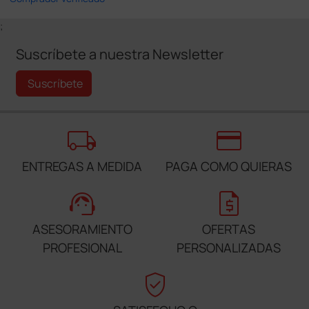
;
Suscríbete a nuestra Newsletter
Suscríbete
local_shipping
credit_card
ENTREGAS A MEDIDA
PAGA COMO QUIERAS
support_agent
request_quote
ASESORAMIENTO
OFERTAS
PROFESIONAL
PERSONALIZADAS
verified_user