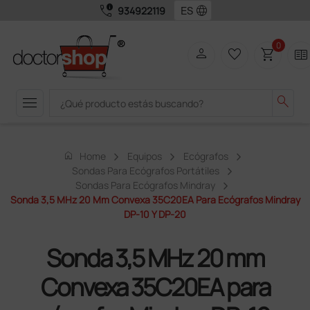
call_quality
language
934922119
0
person
favorite_border
shopping_cart
two_pager
menu
search
home
Home
Equipos
Ecógrafos
Sondas Para Ecógrafos Portátiles
Sondas Para Ecógrafos Mindray
Sonda 3,5 MHz 20 Mm Convexa 35C20EA Para Ecógrafos Mindray
DP-10 Y DP-20
Sonda 3,5 MHz 20 mm
Convexa 35C20EA para