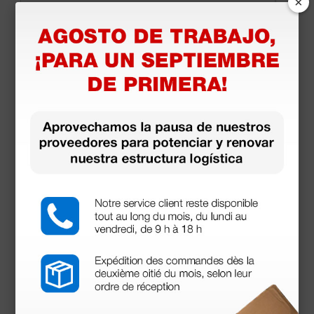
×
900,00 €
1.000,00 €
(Precio sin IVA)
1 ud.
Productos similares