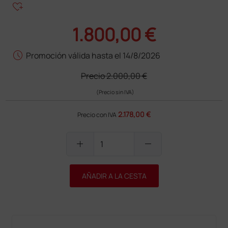
heart_plus
1.800,00 €
schedule
Promoción válida hasta el 14/8/2026
Precio
2.000,00 €
(Precio sin IVA)
2.178,00 €
Precio con IVA
add
remove
AÑADIR A LA CESTA