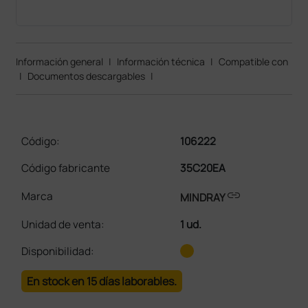
Información general
|
Información técnica
|
Compatible con
|
Documentos descargables
|
Código:
106222
Código fabricante
35C20EA
link
Marca
MINDRAY
Unidad de venta
:
1 ud.
Disponibilidad:
En stock en 15 días laborables.