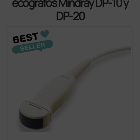
ecógrafos Mindray DP-10 y
DP-20