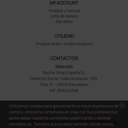
MY ACCOUNT
Pedidos y Factura
Lista de deseos
Mis datos
UTILIDAD
Pruebas antes, compra despues
CONTACTOS
Dirección
Doctor Shop España SL
Domicilio Social: Calle Muntaner, 305,
Pral. 2ª – 08021 Barcelona
NIF: B66341298
cancel
Utilizamos cookies para garantizarte la mejor experiencia de
compra, ofrecerte contenidos en línea con tus preferencias,
personalizar nuestros contenidos publicitarios y obtener
DOCTOR SHOP ES UN SITIO WEB PROFESIONAL
estadísticas. Terceros autorizados también utilizan estas