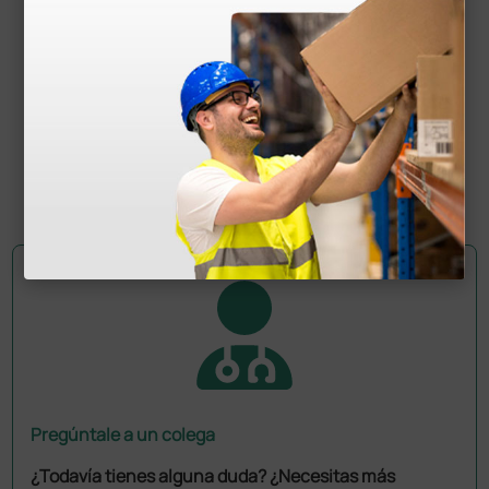
Sonda 3,5 MHz 50 mm Convexa 35C50EB para
ecógrafos Mindray DP-10 y DP-20
1.494,00 €
1.660,00 €
(Precio sin IVA)
1 ud.
Pregúntale a un colega
¿Todavía tienes alguna duda? ¿Necesitas más