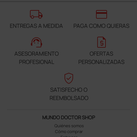
local_shipping
credit_card
ENTREGAS A MEDIDA
PAGA COMO QUIERAS
support_agent
request_quote
ASESORAMIENTO
OFERTAS
PROFESIONAL
PERSONALIZADAS
verified_user
SATISFECHO O
REEMBOLSADO
MUNDO DOCTOR SHOP
Quiénes somos
Cómo comprar