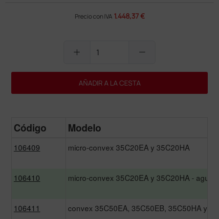
1.448,37 €
Precio con IVA
add
remove
AÑADIR A LA CESTA
Código
Modelo
106409
micro-convex 35C20EA y 35C20HA
106410
micro-convex 35C20EA y 35C20HA - aguja
106411
convex 35C50EA, 35C50EB, 35C50HA y 3