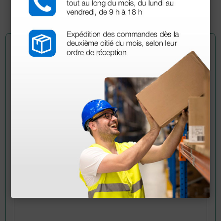
1 ud.
Pregúntale a un colega
¿Todavía tienes alguna duda? ¿Necesitas más
información?
Envía ahora mismo tu pregunta a los colegas que ya
han adquirido este producto.