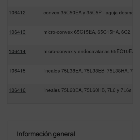
106412
convex 35C50EA y 35C5P - aguja desmont
106413
micro-convex 65C15EA, 65C15HA, 6C2, 6C
106414
micro-convex y endocavitarias 65EC10EA, 
106415
lineales 75L38EA, 75L38EB, 75L38HA, 75
106416
lineales 75L60EA, 75L60HB, 7L6 y 7L6s
Información general