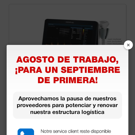
×
Ecógrafo portátil Mindray DP-50 Expert sin
sondas
3.804,80 €
4.640,00 €
(Precio sin IVA)