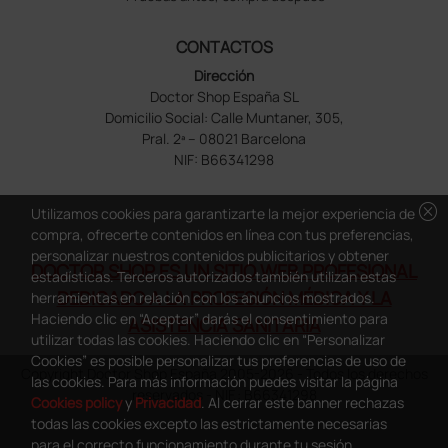
CONTACTOS
Dirección
Doctor Shop España SL
Domicilio Social: Calle Muntaner, 305,
Pral. 2ª – 08021 Barcelona
NIF: B66341298
cancel
Utilizamos cookies para garantizarte la mejor experiencia de
compra, ofrecerte contenidos en línea con tus preferencias,
personalizar nuestros contenidos publicitarios y obtener
DOCTOR SHOP ES UN SITIO WEB PROFESIONAL
estadísticas. Terceros autorizados también utilizan estas
DEDICADO A LA PROFESIÓN MÉDICA Y LA
herramientas en relación con los anuncios mostrados.
Haciendo clic en “Aceptar” darás el consentimiento para
ASISTENCIA SANITARIA
utilizar todas las cookies. Haciendo clic en “Personalizar
Cookies” es posible personalizar tus preferencias de uso de
Copyright Doctor Shop España 2005-2026 - Todos los derechos
las cookies. Para más información puedes visitar la página
reservados - NIF.: B66341298
Cookies policy
y
Privacidad
. Al cerrar este banner rechazas
todas las cookies excepto las estrictamente necesarias
para el correcto funcionamiento durante tu sesión.