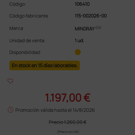
Código:
106410
Código fabricante
115-002026-00
link
Marca
MINDRAY
Unidad de venta
:
1 ud.
Disponibilidad:
En stock en 15 días laborables.
heart_plus
1.197,00 €
schedule
Promoción válida hasta el 14/8/2026
Precio
1.260,00 €
(Precio sin IVA)