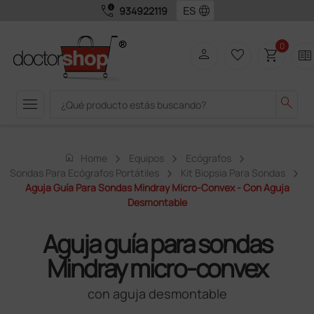
call_quality
language
934922119
0
person
favorite_border
shopping_cart
two_pager
menu
search
home
Home
Equipos
Ecógrafos
Sondas Para Ecógrafos Portátiles
Kit Biopsia Para Sondas
Aguja Guía Para Sondas Mindray Micro-Convex - Con Aguja
Desmontable
Aguja guía para sondas
Mindray micro-convex
con aguja desmontable