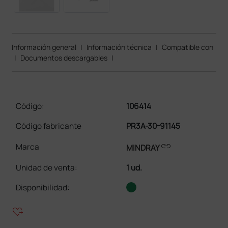
Información general
|
Información técnica
|
Compatible con
|
Documentos descargables
|
Código:
106414
Código fabricante
PR3A-30-91145
link
Marca
MINDRAY
Unidad de venta
:
1 ud.
Disponibilidad:
heart_plus