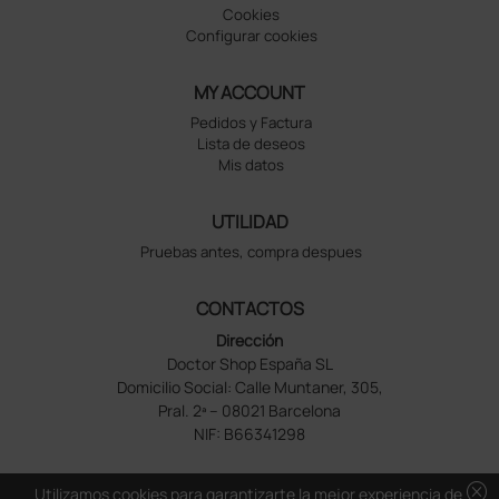
Cookies
Configurar cookies
MY ACCOUNT
Pedidos y Factura
Lista de deseos
Mis datos
UTILIDAD
Pruebas antes, compra despues
CONTACTOS
Dirección
Doctor Shop España SL
Domicilio Social: Calle Muntaner, 305,
Pral. 2ª – 08021 Barcelona
NIF: B66341298
cancel
Utilizamos cookies para garantizarte la mejor experiencia de