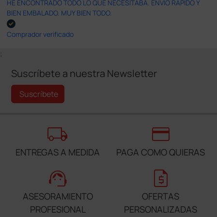
HE ENCONTRADO TODO LO QUE NECESITABA. ENVÍO RÁPIDO Y
BIEN EMBALADO. MUY BIEN TODO.
Comprador verificado
;
Suscríbete a nuestra Newsletter
Suscríbete
local_shipping
credit_card
ENTREGAS A MEDIDA
PAGA COMO QUIERAS
support_agent
request_quote
ASESORAMIENTO
OFERTAS
PROFESIONAL
PERSONALIZADAS