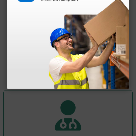
Ecógrafo portátil Mindray DP-50 Expert sin
sondas
3.804,80 €
4.640,00 €
(Precio sin IVA)
1 ud.