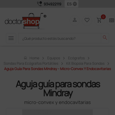
call_quality
language
934922119
0
person
favorite_border
shopping_cart
two_pager
menu
search
home
Home
Equipos
Ecógrafos
Sondas Para Ecógrafos Portátiles
Kit Biopsia Para Sondas
Aguja Guía Para Sondas Mindray - Micro-Convex Y Endocavitarias
Aguja guía para sondas
Mindray
micro-convex y endocavitarias