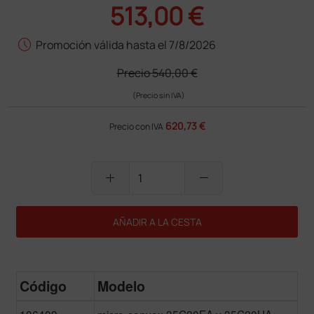
513,00 €
schedule
Promoción válida hasta el 7/8/2026
Precio
540,00 €
(Precio sin IVA)
620,73 €
Precio con IVA
add
remove
AÑADIR A LA CESTA
Código
Modelo
106409
micro-convex 35C20EA y 35C20HA