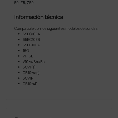
50, Z5, Z50
Información técnica
Compatible con los siguientes modelos de sondas:
65EC10EA
65EC10EB
65EB10EA
16G
V11-3E
V10-4/B/s/Bs
6CV1(s)
CB10-4(s)
6CV1P
CB10-4P