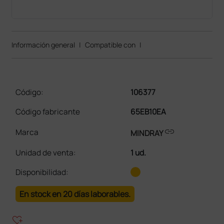
Información general
|
Compatible con
|
Código:
106377
Código fabricante
65EB10EA
link
Marca
MINDRAY
Unidad de venta
:
1 ud.
Disponibilidad:
En stock en 20 días laborables.
heart_plus