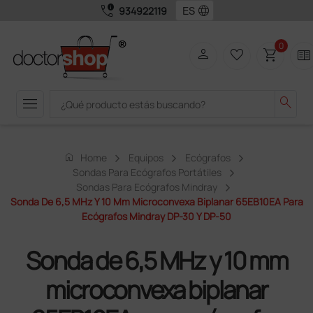
call_quality
language
934922119
0
person
favorite_border
shopping_cart
two_pager
menu
search
home
Home
Equipos
Ecógrafos
Sondas Para Ecógrafos Portátiles
Sondas Para Ecógrafos Mindray
Sonda De 6,5 MHz Y 10 Mm Microconvexa Biplanar 65EB10EA Para
Ecógrafos Mindray DP-30 Y DP-50
Sonda de 6,5 MHz y 10 mm
microconvexa biplanar