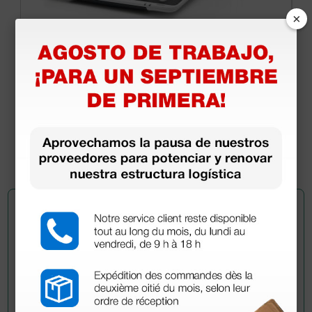
×
Ecógrafo portátil Mindray DP-50 Expert sin
sondas
3.804,80 €
4.640,00 €
(Precio sin IVA)
1 ud.
Pregúntale a un colega