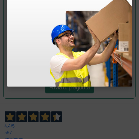
¿Todavía tienes alguna duda? ¿Necesitas más
información?
Envía ahora mismo tu pregunta a los colegas que ya
han adquirido este producto.
Envía tu pregunta
4,4
/5
597
opiniones