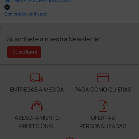
BIEN EMBALADO. MUY BIEN TODO.
Comprador verificado
;
Suscríbete a nuestra Newsletter
Suscríbete
local_shipping
credit_card
ENTREGAS A MEDIDA
PAGA COMO QUIERAS
support_agent
request_quote
ASESORAMIENTO
OFERTAS
PROFESIONAL
PERSONALIZADAS