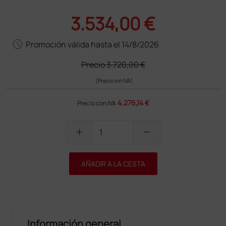
3.534,00 €
schedule
Promoción válida hasta el 14/8/2026
Precio
3.720,00 €
(Precio sin IVA)
4.276,14 €
Precio con IVA
add
remove
AÑADIR A LA CESTA
Información general