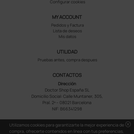
Configurar cookies
MY ACCOUNT
Pedidos y Factura
Lista de deseos
Mis datos
UTILIDAD
Pruebas antes, compra despues
CONTACTOS
Dirección
Doctor Shop España SL
Domicilio Social: Calle Muntaner, 305,
Pral. 2ª – 08021 Barcelona
NIF: B66341298
cancel
Utilizamos cookies para garantizarte la mejor experiencia de
compra, ofrecerte contenidos en línea con tus preferencias,