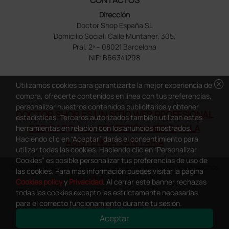
Dirección
Doctor Shop España SL
Domicilio Social: Calle Muntaner, 305,
Pral. 2ª – 08021 Barcelona
NIF: B66341298
cancel
Utilizamos cookies para garantizarte la mejor experiencia de
compra, ofrecerte contenidos en línea con tus preferencias,
personalizar nuestros contenidos publicitarios y obtener
DOCTOR SHOP ES UN SITIO WEB PROFESIONAL
estadísticas. Terceros autorizados también utilizan estas
DEDICADO A LA PROFESIÓN MÉDICA Y LA
herramientas en relación con los anuncios mostrados.
Haciendo clic en “Aceptar” darás el consentimiento para
ASISTENCIA SANITARIA
utilizar todas las cookies. Haciendo clic en “Personalizar
Cookies” es posible personalizar tus preferencias de uso de
Copyright Doctor Shop España 2005-2026 - Todos los derechos
las cookies. Para más información puedes visitar la página
reservados - NIF.: B66341298
Cookies policy
y
Privacidad
. Al cerrar este banner rechazas
todas las cookies excepto las estrictamente necesarias
para el correcto funcionamiento durante tu sesión.
Aceptar