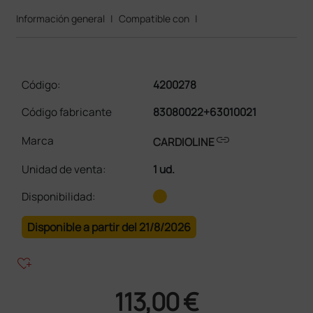
Información general
|
Compatible con
|
Código:
4200278
Código fabricante
83080022+63010021
link
Marca
CARDIOLINE
Unidad de venta
:
1 ud.
Disponibilidad:
Disponible a partir del 21/8/2026
heart_plus
113,00 €