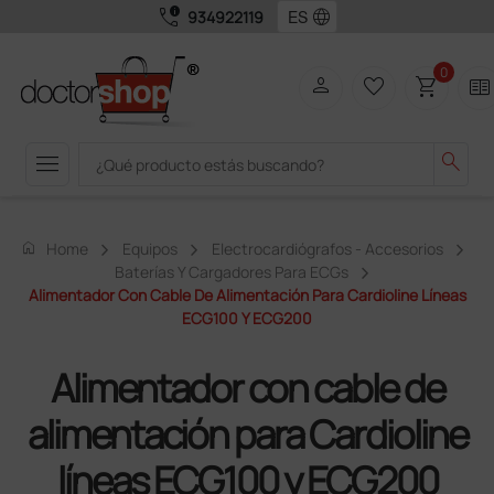
call_quality
language
934922119
0
person
favorite_border
shopping_cart
two_pager
menu
search
home
Home
Equipos
Electrocardiógrafos - Accesorios
Baterías Y Cargadores Para ECGs
Alimentador Con Cable De Alimentación Para Cardioline Líneas
ECG100 Y ECG200
Alimentador con cable de
alimentación para Cardioline
líneas ECG100 y ECG200