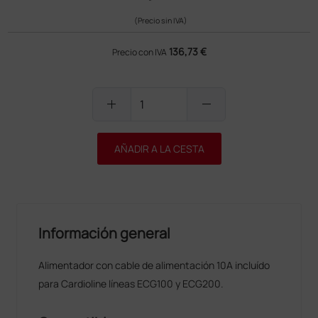
(Precio sin IVA)
136,73 €
Precio con IVA
add
remove
AÑADIR A LA CESTA
Información general
Alimentador con cable de alimentación 10A incluído
para Cardioline líneas ECG100 y ECG200.