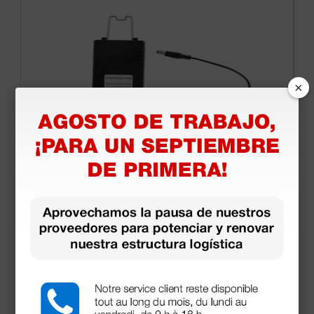
×
Alimentador para Cardioline líneas ECG100 y
ECG200
77,00 €
(Precio sin IVA)
1 ud.