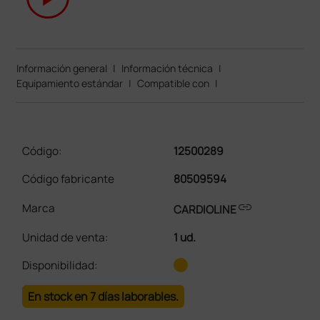
Información general
|
Información técnica
|
Equipamiento estándar
|
Compatible con
|
Código:
12500289
Código fabricante
80509594
link
Marca
CARDIOLINE
Unidad de venta
:
1 ud.
Disponibilidad:
En stock en 7 días laborables.