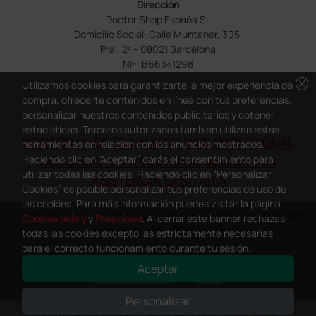
Dirección
Doctor Shop España SL
Domicilio Social: Calle Muntaner, 305,
Pral. 2ª – 08021 Barcelona
NIF: B66341298
cancel
Utilizamos cookies para garantizarte la mejor experiencia de
compra, ofrecerte contenidos en línea con tus preferencias,
personalizar nuestros contenidos publicitarios y obtener
estadísticas. Terceros autorizados también utilizan estas
DOCTOR SHOP ES UN SITIO WEB PROFESIONAL
herramientas en relación con los anuncios mostrados.
Haciendo clic en “Aceptar” darás el consentimiento para
DEDICADO A LA PROFESIÓN MÉDICA Y LA
utilizar todas las cookies. Haciendo clic en “Personalizar
ASISTENCIA SANITARIA
Cookies” es posible personalizar tus preferencias de uso de
las cookies. Para más información puedes visitar la página
Copyright Doctor Shop España 2005-2026 - Todos los derechos
Cookies policy
y
Privacidad
. Al cerrar este banner rechazas
reservados - NIF.: B66341298
todas las cookies excepto las estrictamente necesarias
para el correcto funcionamiento durante tu sesión.
Aceptar
Personalizar
0
This site is protected by reCAPTCHA and the Google
Privacy Policy
and