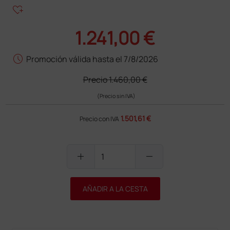
heart_plus
1.241,00 €
schedule
Promoción válida hasta el 7/8/2026
Precio
1.460,00 €
(Precio sin IVA)
1.501,61 €
Precio con IVA
add
remove
AÑADIR A LA CESTA