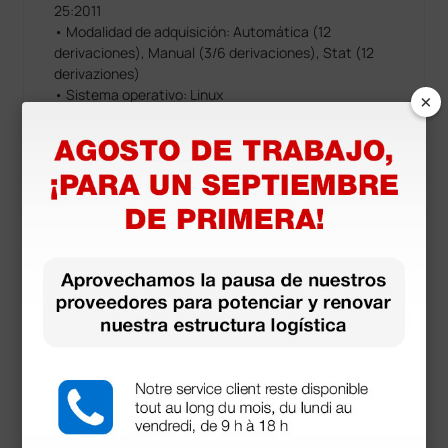
25:2011
• Modalidad de adquisición: Automática (12
derivaciones), Manual (3/6 derivaciones), Stat (12
derivaziones)
• Sistema operativo: Linux
×
• Configuración derivaciones: Estándard, Cabrera
• Memorzación ECG: Memoria interna 100 ecg,
expansión 1000 ecg (opcional)
• Pantalla: LCD a color, de 4,3” retroiluminado,
visualización de la forma de onda ECG en tiempo real
• Formatos visualizados: 6×2, 6×1 1st, 6×1 2nd, 6×1
3rd, 3×1 1st, 3×1 2nd, 3×1 3rd, 3×1 4th, 3×1 5th
• Impresora térmica: 8 dot/mm - 108mm; Z-fold
100×150mm
• Impresión manual 3 o 6 canales, 5/10/25/50 mm/s
• Impresora auto: estándard o Cabrera; 3, 3+1, 3+3, 6
canales
• Teclado mecánico con teclas alfanuméricas
• Conexión: USB
• Cable paciente: estándard 15D, 10 hilos
• Exportación Datos: SCP, PDF (con USB)