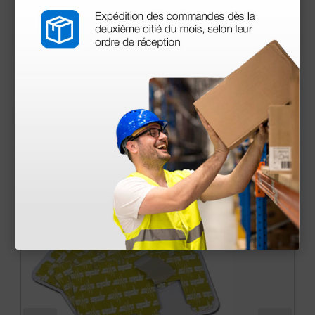
• Alimentación eléctrica: alimentador medical AC
(100-240 VAC 50/60 Hz); batería interna recargable
• Duración: más de 500 ECG
• Dimensiones: 285 × 204 × 65 mm
• Peso; 1,8 Kg
Mostrar más
Accesorios
más opciones