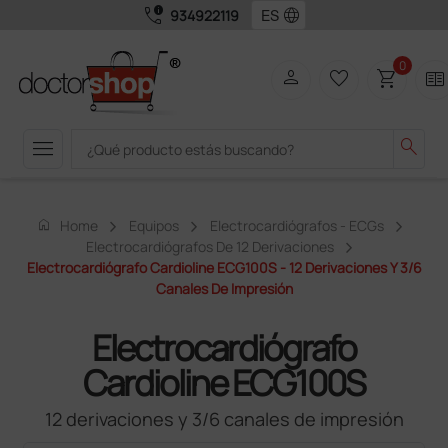
call_quality
language
934922119
0
person
favorite_border
shopping_cart
two_pager
menu
search
home
Home
Equipos
Electrocardiógrafos - ECGs
Electrocardiógrafos De 12 Derivaciones
Electrocardiógrafo Cardioline ECG100S - 12 Derivaciones Y 3/6
Canales De Impresión
Electrocardiógrafo
Cardioline ECG100S
12 derivaciones y 3/6 canales de impresión