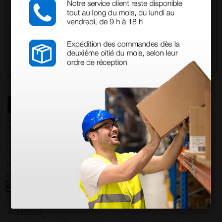
Envía tu pregunta
4,4
/5
597
opiniones
Nuestras reseñas de 4 y 5 estrellas.
Haga clic aquí para leerlos todos >
Anterior
Siguiente
14 Jul 2026