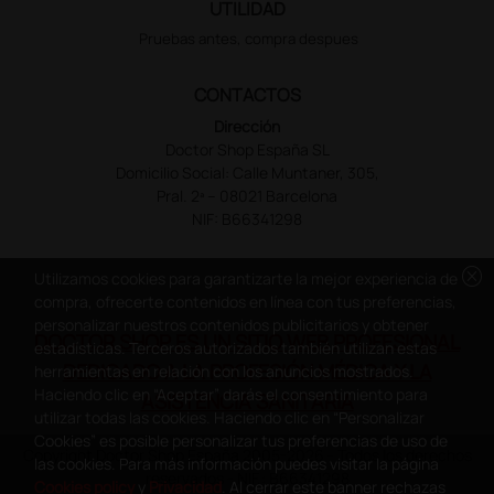
UTILIDAD
Pruebas antes, compra despues
CONTACTOS
Dirección
Doctor Shop España SL
Domicilio Social: Calle Muntaner, 305,
Pral. 2ª – 08021 Barcelona
NIF: B66341298
cancel
Utilizamos cookies para garantizarte la mejor experiencia de
compra, ofrecerte contenidos en línea con tus preferencias,
personalizar nuestros contenidos publicitarios y obtener
DOCTOR SHOP ES UN SITIO WEB PROFESIONAL
estadísticas. Terceros autorizados también utilizan estas
DEDICADO A LA PROFESIÓN MÉDICA Y LA
herramientas en relación con los anuncios mostrados.
Haciendo clic en “Aceptar” darás el consentimiento para
ASISTENCIA SANITARIA
utilizar todas las cookies. Haciendo clic en “Personalizar
Cookies” es posible personalizar tus preferencias de uso de
Copyright Doctor Shop España 2005-2026 - Todos los derechos
las cookies. Para más información puedes visitar la página
reservados - NIF.: B66341298
Cookies policy
y
Privacidad
. Al cerrar este banner rechazas