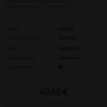
Información general
|
Información técnica
|
Equipamiento estándar
|
Compatible con
|
Código:
4200258
Código fabricante
66010051C
link
Marca
CARDIOLINE
Unidad de venta
:
10 paquetes
Disponibilidad:
heart_plus
40,60 €
(Precio sin IVA)