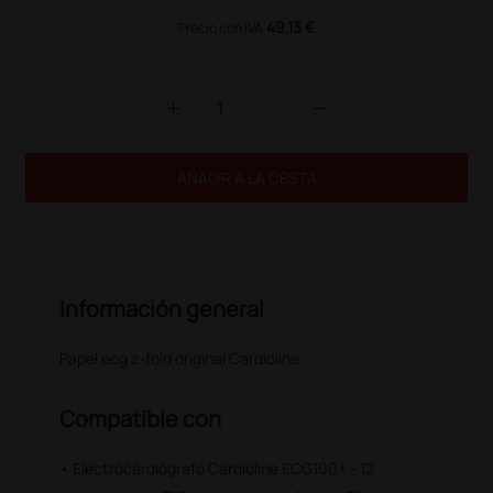
49,13 €
Precio con IVA
add
remove
AÑADIR A LA CESTA
Información general
Papel ecg z-fold original Cardioline
Compatible con
• Electrocardiógrafo Cardioline ECG100+ - 12