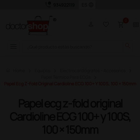
call_quality
language
934922119
0
person
favorite_border
shopping_cart
two_pager
menu
search
home
Home
Equipos
Electrocardiógrafos - Accesorios
Papel Térmico Para ECGs
Papel Ecg Z-Fold Original Cardioline ECG 100+ Y 100S, 100 × 150mm
Papel ecg z-fold original
Cardioline ECG 100+ y 100S,
100 × 150mm