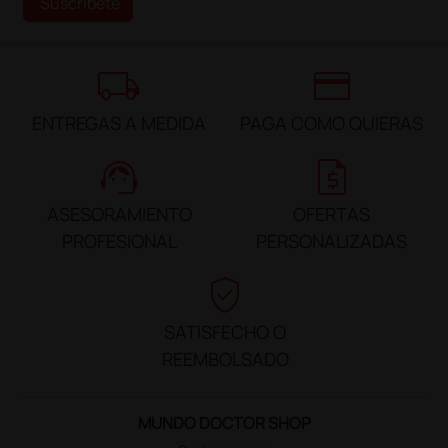
Suscríbete
local_shipping
credit_card
ENTREGAS A MEDIDA
PAGA COMO QUIERAS
support_agent
request_quote
ASESORAMIENTO
OFERTAS
PROFESIONAL
PERSONALIZADAS
verified_user
SATISFECHO O
REEMBOLSADO
MUNDO DOCTOR SHOP