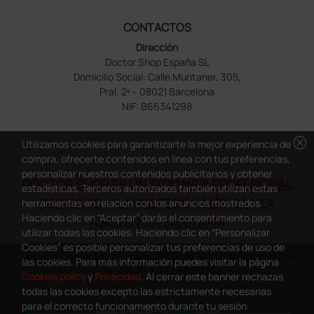
CONTACTOS
Dirección
Doctor Shop España SL
Domicilio Social: Calle Muntaner, 305,
Pral. 2ª – 08021 Barcelona
NIF: B66341298
cancel
Utilizamos cookies para garantizarte la mejor experiencia de
compra, ofrecerte contenidos en línea con tus preferencias,
personalizar nuestros contenidos publicitarios y obtener
DOCTOR SHOP ES UN SITIO WEB PROFESIONAL
estadísticas. Terceros autorizados también utilizan estas
DEDICADO A LA PROFESIÓN MÉDICA Y LA
herramientas en relación con los anuncios mostrados.
Haciendo clic en “Aceptar” darás el consentimiento para
ASISTENCIA SANITARIA
utilizar todas las cookies. Haciendo clic en “Personalizar
Cookies” es posible personalizar tus preferencias de uso de
Copyright Doctor Shop España 2005-2026 - Todos los derechos
las cookies. Para más información puedes visitar la página
reservados - NIF.: B66341298
Cookies policy
y
Privacidad
. Al cerrar este banner rechazas
todas las cookies excepto las estrictamente necesarias
para el correcto funcionamiento durante tu sesión.