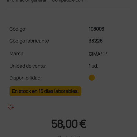
Código:
108003
Código fabricante
33226
link
Marca
GIMA
Unidad de venta
:
1 ud.
Disponibilidad:
En stock en 15 días laborables.
heart_plus
58,00 €