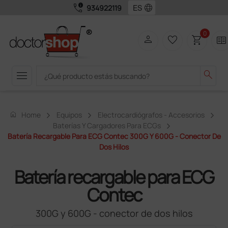
call_quality
language
934922119
0
person
favorite_border
shopping_cart
two_pager
menu
search
home
Home
Equipos
Electrocardiógrafos - Accesorios
Baterías Y Cargadores Para ECGs
Batería Recargable Para ECG Contec 300G Y 600G - Conector De
Dos Hilos
Batería recargable para ECG
Contec
300G y 600G - conector de dos hilos