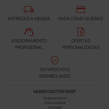
local_shipping
credit_card
ENTREGAS A MEDIDA
PAGA COMO QUIERAS
support_agent
request_quote
ASESORAMIENTO
OFERTAS
PROFESIONAL
PERSONALIZADAS
verified_user
SATISFECHO O
REEMBOLSADO
MUNDO DOCTOR SHOP
Quiénes somos
Cómo comprar
Entregas