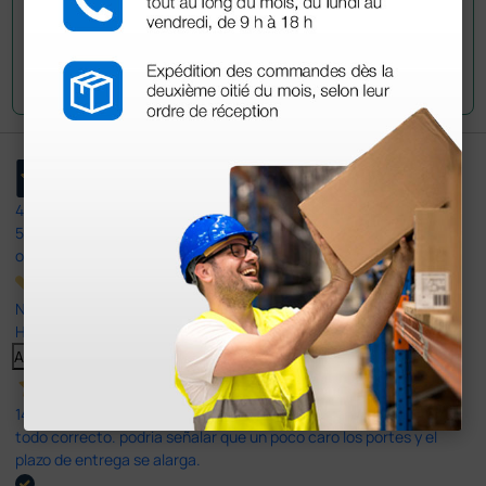
Envía tu pregunta
4,4
/5
597
opiniones
Nuestras reseñas de 4 y 5 estrellas.
Haga clic aquí para leerlos todos >
Anterior
Siguiente
14 Jul 2026
todo correcto. podria señalar que un poco caro los portes y el
plazo de entrega se alarga.