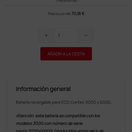
(Precio sin IVA)
70,18 €
Precio con IVA
add
remove
AÑADIR A LA CESTA
Información general
Batería recargable para ECG Contec 300G y 600G.
Atención: esta batería es compatible con los
modelos 300G con número de serie
hasta 201104XXXXX (producidos antes del 4 de