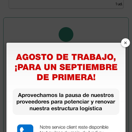
1 ud.
×
Pregúntale a un colega
¿Todavía tienes alguna duda? ¿Necesitas más
información?
Envía ahora mismo tu pregunta a los colegas que ya
han adquirido este producto.