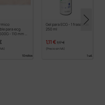
érmico
Gel para ECG - 1 frasco de
ble para ecg
250 ml
600G - 110 mm ×
€
1,11 €
1,17 €
 IVA)
(Precio sin IVA)
10 rollos
1 ud.