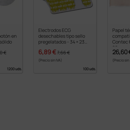
Electrodos ECG
Papel t
botón en
desechables tipo sello
compati
sólido
pregelatados - 34 × 23
Contec 
mm
20 m
6,89 €
26,60 
0 €
7,66 €
(Precio sin IVA)
(Precio sin
1200 uds.
100 uds.