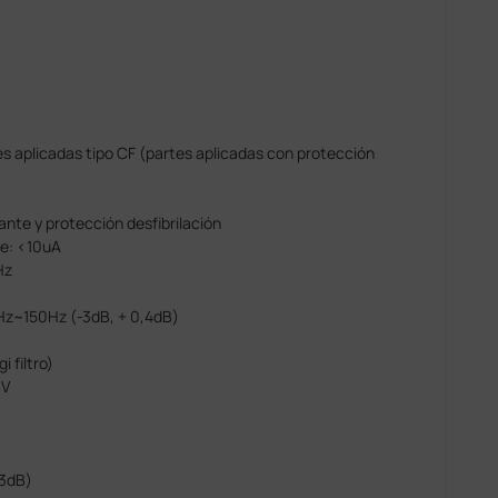
tes aplicadas tipo CF (partes aplicadas con protección
tante y protección desfibrilación
te: <10uA
Hz
Hz~150Hz (-3dB, + 0,4dB)
 filtro)
mV
-3dB)