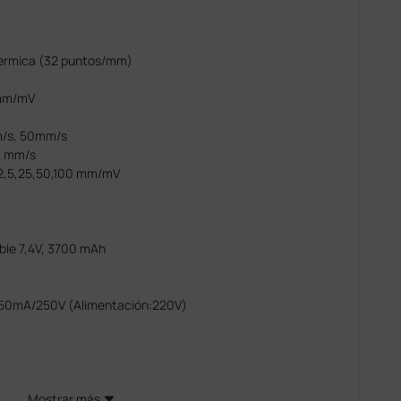
termica (32 puntos/mm)
0 mm/mV
m/s, 50mm/s
50 mm/s
,12,5,25,50,100 mm/mV
able 7,4V, 3700 mAh
250mA/250V (Alimentación:220V)
Mostrar más