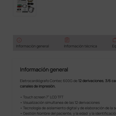
info
assignment
wo
Información general
Información técnica
Eq
Información general
Eletrocardiógrafo Contec 600G de
12 derivaciones
,
3/6 can
canales de impresión.
• Touch screen 7” LCD TFT
• Visualización simultanea de las 12 derivaciones
• Tecnología de aislamiento digital y de elaboración de la señ
• Gestión Nombre del paciente, y la edad y la identificació