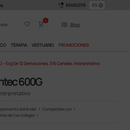
call_quality
language
934922119
0
favorite_border
shopping_cart
two_pager
Blog
rate
ICO
TERAPIA
VESTUARIO
PROMOCIONES
- Ecg De 12 Derivaciones, 3/6 Canales, Interpretativo
ontec 600G
nterpretativo
ipamiento estándar
|
Compatible con
|
tas de tus colegas
|