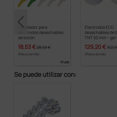
ud.
Adaptador para
Electrodos ECG
electrodos desechables
desechables de 
de botón
TNT 50 mm - gel 
18,53 €
129,20 €
28,50 €
152,0
(Precio sin IVA)
(Precio sin IVA)
10 uds.
Se puede utilizar con: