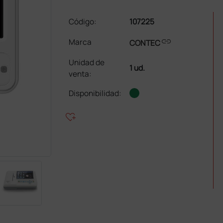
Código:
107225
link
Marca
CONTEC
Unidad de
1 ud.
venta
:
Disponibilidad:
heart_plus