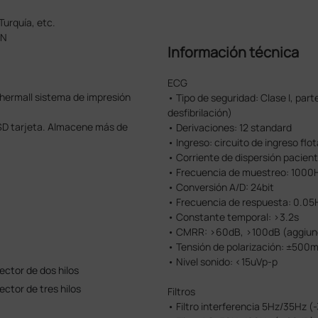
Turquía, etc.
CN
Información técnica
ECG
thermall sistema de impresión
• Tipo de seguridad: Clase I, par
desfibrilación)
SD tarjeta. Almacene más de
• Derivaciones: 12 standard
• Ingreso: circuito de ingreso flo
• Corriente de dispersión pacien
• Frecuencia de muestreo: 1000
• Conversión A/D: 24bit
• Frecuencia de respuesta: 0.05
• Constante temporal: >3.2s
• CMRR: >60dB, >100dB (aggiungi
• Tensión de polarización: ±500
• Nivel sonido: <15uVp-p
ctor de dos hilos
ctor de tres hilos
Filtros
• Filtro interferencia 5Hz/35Hz (