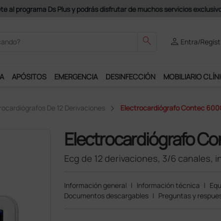
odrás disfrutar de muchos servicios exclusivos.
search
person
Entra/Regíst
A
APÓSITOS
EMERGENCIA
DESINFECCIÓN
MOBILIARIO CLÍN
rocardiógrafos De 12 Derivaciones
Electrocardiógrafo Contec 600G 
Electrocardiógrafo C
Ecg de 12 derivaciones, 3/6 canales, i
Información general
|
Información técnica
|
Equ
Documentos descargables
|
Preguntas y respues