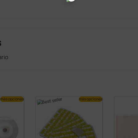
s
rio
más opciones
más opciones