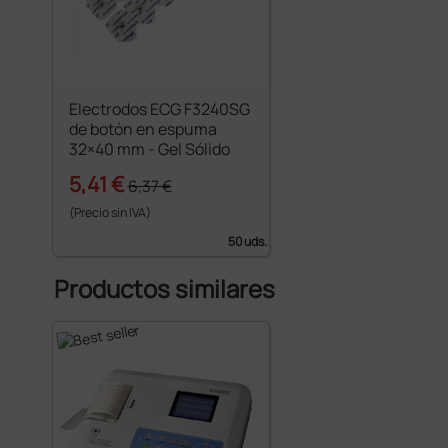
Electrodos ECG F3240SG
de botón en espuma
32×40 mm - Gel Sólido
5,41 €
6,37 €
(Precio sin IVA)
50 uds.
Productos similares