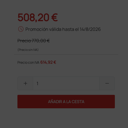
508,20 €
schedule
Promoción válida hasta el 14/8/2026
Precio
770,00 €
(Precio sin IVA)
614,92 €
Precio con IVA
add
remove
AÑADIR A LA CESTA