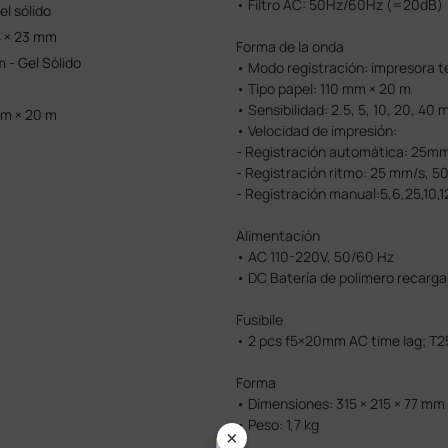
• Filtro AC: 50Hz/60Hz (=20dB)
l sólido
4 × 23 mm
Forma de la onda
- Gel Sólido
• Modo registración: impresora 
• Tipo papel: 110 mm × 20 m
• Sensibilidad: 2.5, 5, 10, 20, 4
mm × 20 m
• Velocidad de impresión:
- Registración automática: 25m
- Registración ritmo: 25 mm/s, 
- Registración manual:5,6,25,10
Alimentación
• AC 110-220V, 50/60 Hz
• DC Batería de polímero recarg
Fusibile
• 2 pcs f5×20mm AC time lag; T
Forma
• Dimensiones: 315 × 215 × 77 mm
• Peso: 1,7 kg
×