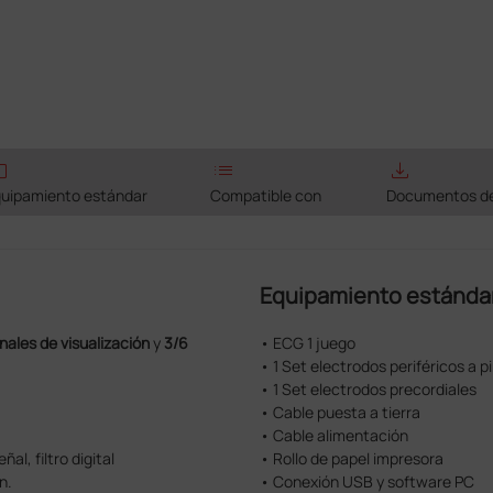
rk
list
save_alt
uipamiento estándar
Compatible con
Documentos de
Equipamiento estánda
ales de visualización
y
3/6
• ECG 1 juego
• 1 Set electrodos periféricos a p
• 1 Set electrodos precordiales
• Cable puesta a tierra
• Cable alimentación
al, filtro digital
• Rollo de papel impresora
n.
• Conexión USB y software PC