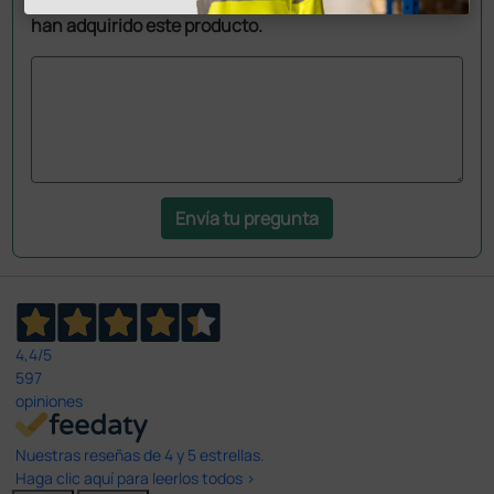
han adquirido este producto.
Envía tu pregunta
4,4
/5
597
opiniones
Nuestras reseñas de 4 y 5 estrellas.
Haga clic aquí para leerlos todos >