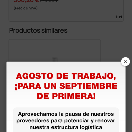
770,00 €
(Precio sin IVA)
1 ud.
Productos similares
×