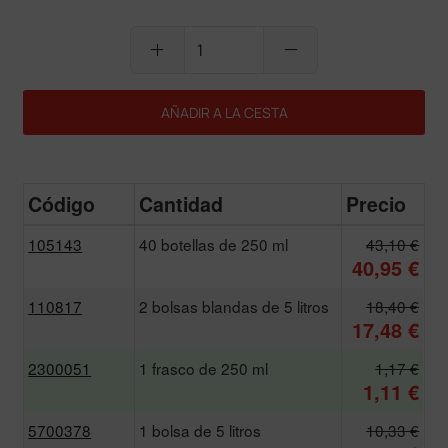
add
remove
AÑADIR A LA CESTA
Código
Cantidad
Precio
105143
40 botellas de 250 ml
43,10 €
40,95 €
110817
2 bolsas blandas de 5 litros
18,40 €
17,48 €
2300051
1 frasco de 250 ml
1,17 €
1,11 €
5700378
1 bolsa de 5 litros
10,33 €