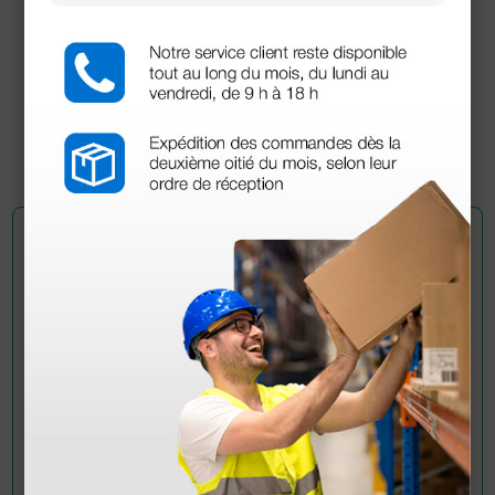
Gel spray para ECG - 1 frasco de 240 ml
3,80 €
(Precio sin IVA)
1 ud.
Pregúntale a un colega
¿Todavía tienes alguna duda? ¿Necesitas más
información?
Envía ahora mismo tu pregunta a los colegas que ya