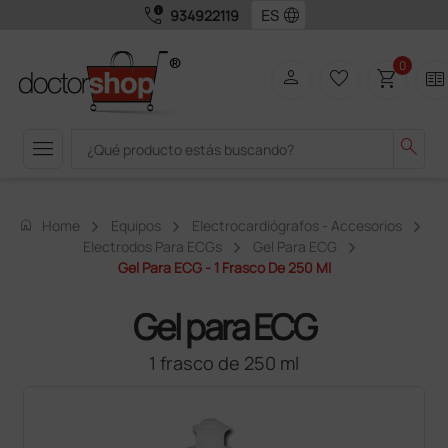
call_quality
language
934922119
0
person
favorite_border
shopping_cart
two_pager
menu
search
home
Home
Equipos
Electrocardiógrafos - Accesorios
Electrodos Para ECGs
Gel Para ECG
Gel Para ECG - 1 Frasco De 250 Ml
Gel para ECG
1 frasco de 250 ml