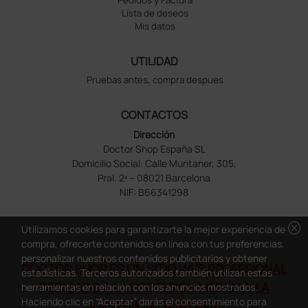
Lista de deseos
Mis datos
UTILIDAD
Pruebas antes, compra despues
CONTACTOS
Dirección
Doctor Shop España SL
Domicilio Social: Calle Muntaner, 305,
Pral. 2ª – 08021 Barcelona
NIF: B66341298
cancel
Utilizamos cookies para garantizarte la mejor experiencia de
compra, ofrecerte contenidos en línea con tus preferencias,
personalizar nuestros contenidos publicitarios y obtener
DOCTOR SHOP ES UN SITIO WEB PROFESIONAL
estadísticas. Terceros autorizados también utilizan estas
DEDICADO A LA PROFESIÓN MÉDICA Y LA
herramientas en relación con los anuncios mostrados.
Haciendo clic en “Aceptar” darás el consentimiento para
ASISTENCIA SANITARIA