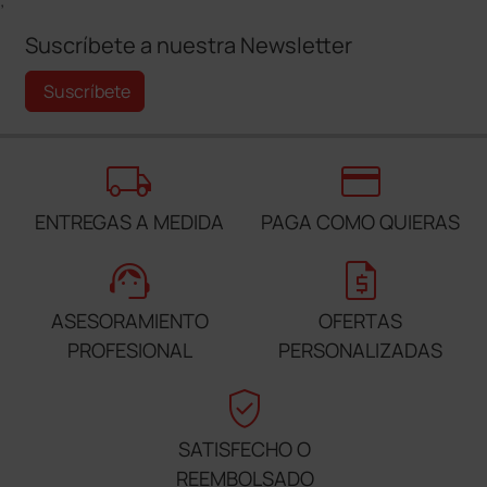
;
Suscríbete a nuestra Newsletter
Suscríbete
local_shipping
credit_card
ENTREGAS A MEDIDA
PAGA COMO QUIERAS
support_agent
request_quote
ASESORAMIENTO
OFERTAS
PROFESIONAL
PERSONALIZADAS
verified_user
SATISFECHO O
REEMBOLSADO