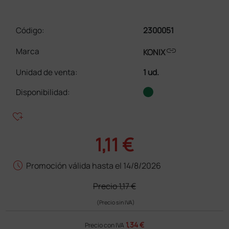
Código:
2300051
link
Marca
KONIX
Unidad de venta
:
1 ud.
Disponibilidad:
heart_plus
1,11 €
schedule
Promoción válida hasta el 14/8/2026
Precio
1,17 €
(Precio sin IVA)
1,34 €
Precio con IVA