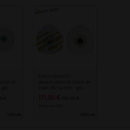
Electrodos ECG
botón en
desechables de botón en
 gel
foam 36-40 mm - gel
sólido
171,00 €
0 €
180,00 €
(Precio sin IVA)
1200 uds.
2000 uds.