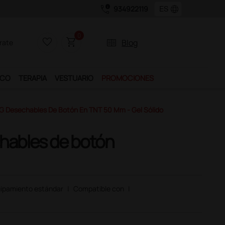
call_quality
language
934922119
0
favorite_border
shopping_cart
two_pager
Blog
rate
ICO
TERAPIA
VESTUARIO
PROMOCIONES
G Desechables De Botón En TNT 50 Mm - Gel Sólido
hables de botón
ipamiento estándar
|
Compatible con
|