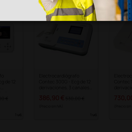
fo
Electrocardiógrafo
Electro
g de 12
Contec 300G - Ecg de 12
Contec 
6
derivaciones, 3 canales,
derivaci
tativo
interpretativo
canales,
386,90 €
730,0
00 €
530,00 €
(Precio sin IVA)
(Precio sin
1 ud.
1 ud.