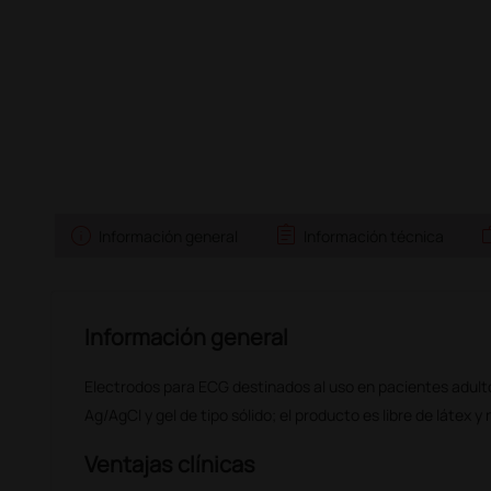
info
assignment
w
Información general
Información técnica
Información general
Electrodos para ECG destinados al uso en pacientes adult
Ag/AgCl y gel de tipo sólido; el producto es libre de látex y n
Ventajas clínicas