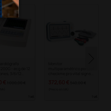
cardiógrafo
Monitor
1200G - ecg de 12
multiparamétrico portátil
ones, 3/6/12
checkme pro vital signs -
 interpretativo
con holter
0 €
372,60 €
1.000,00 €
540,00 €
 IVA)
(Precio sin IVA)
1 ud.
1 ud.