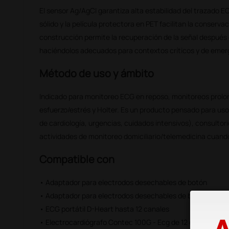
El sensor Ag/AgCl garantiza alta estabilidad del trazado E
sólido y la película protectora en PET facilitan la conservac
construcción permite la recuperación de la señal después d
haciéndolos adecuados para contextos críticos y de emer
Método de uso y ámbito
Indicado para monitoreo ECG en reposo, monitoreos prolo
esfuerzo/estrés y Holter. Es un producto pensado para us
de cardiología, urgencias, cuidados intensivos), consultor
actividades de monitoreo domiciliario/telemedicina cuand
Compatible con
• Adaptador para electrodos desechables de botón
• Adaptador para electrodos desechables de botón
• ECG portátil D-Heart hasta 12 canales
• Electrocardiógrafo Contec 100G - Ecg de 12 derivaciones,