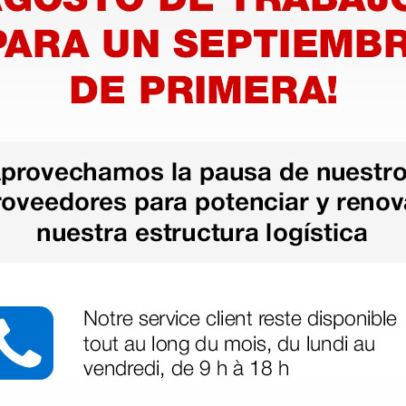
s, 3/6/12 canales, interpretativo
, 3 canales, interpretativo
, 3/6 canales, interpretativo
nchufe de 4 mm
ns
s - con holter
s