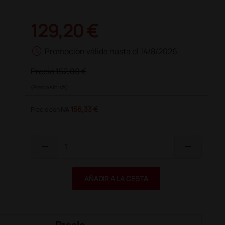
129,20 €
schedule
Promoción válida hasta el 14/8/2026
Precio
152,00 €
(Precio sin IVA)
156,33 €
Precio con IVA
add
remove
AÑADIR A LA CESTA