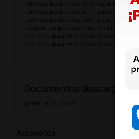
• Electrocardiógrafo Contec 1200G - ecg de 12 derivacione
• Electrocardiógrafo Contec 300G - Ecg de 12 derivaciones
• Electrocardiógrafo Contec 600G - ecg de 12 derivaciones
• Juego de 10 adaptadores a presión para eléctrodos - e
• Monitor multiparamétrico portátil checkme pro vital sig
• Monitor multiparamétrico portátil checkme pro vital sign
Documentos descargable
Manual de usuario
Accesorios