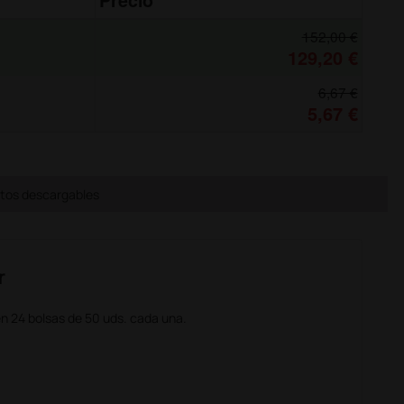
Precio
152,00 €
129,20 €
6,67 €
5,67 €
os descargables
r
en 24 bolsas de 50 uds. cada una.