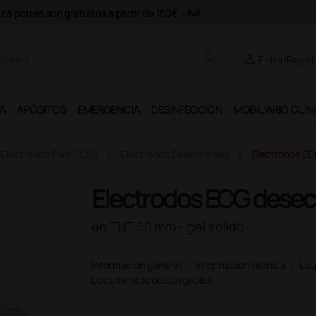
odrás disfrutar de muchos servicios exclusivos.
search
person
Entra/Regíst
A
APÓSITOS
EMERGENCIA
DESINFECCIÓN
MOBILIARIO CLÍN
Electrodos Para ECGs
Electrodos Desechables
Electrodos EC
Electrodos ECG desec
en TNT 50 mm - gel sólido
Información general
|
Información técnica
|
Equ
Documentos descargables
|