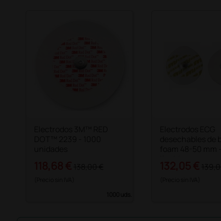
Electrodos 3M™ RED
Electrodos ECG
DOT™ 2239 - 1000
desechables de 
unidades
foam 48-50 mm -
líquido
118,68 €
132,05 €
138,00 €
139,0
(Precio sin IVA)
(Precio sin IVA)
1000 uds.