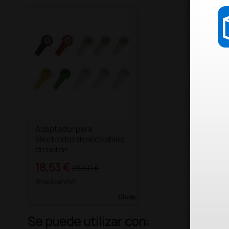
Adaptador para
electrodos desechables
de botón
18,53 €
28,50 €
(Precio sin IVA)
10 uds.
Se puede utilizar con: