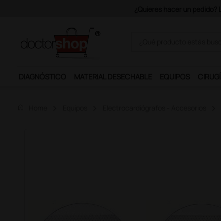
Únete al programa Ds Plus y p
DIAGNÓSTICO
MATERIAL DESECHABLE
EQUIPOS
CIRUGÍ
home
Home
Equipos
Electrocardiógrafos - Accesorios