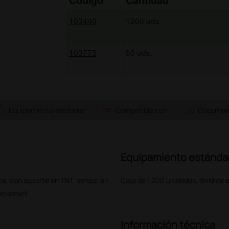
Código
Cantidad
103440
1200 uds.
103775
50 uds.
ork
list
save_alt
Equipamiento estándar
Compatible con
Document
Equipamiento estánda
os, con soporte en TNT, sensor en
Caja de 1.200 unidades, dividida 
o estéril.
Información técnica