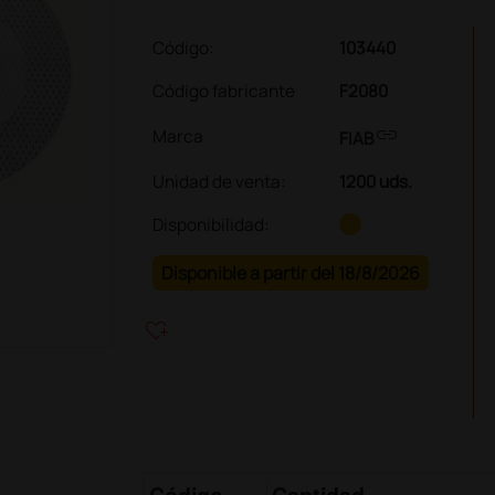
Código:
103440
Código fabricante
F2080
link
Marca
FIAB
Unidad de venta
:
1200 uds.
Disponibilidad:
Disponible a partir del 18/8/2026
heart_plus