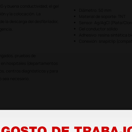
CG y buena conductividad; el gel
Diámetro: 50 mm
ión y la colocación. La
Material de soporte: TNT
e la descarga del desfibrilador,
Sensor: Ag/AgCl (Plata/Clor
Gel conductor sólido
gencia.
Adhesivo: resina sintética 
Conexión: snap/clip (compat
ngados, pruebas de
o en hospitales (departamentos
ios, centros diagnósticos y para
o sea necesario.
 1 canal. Con pantalla