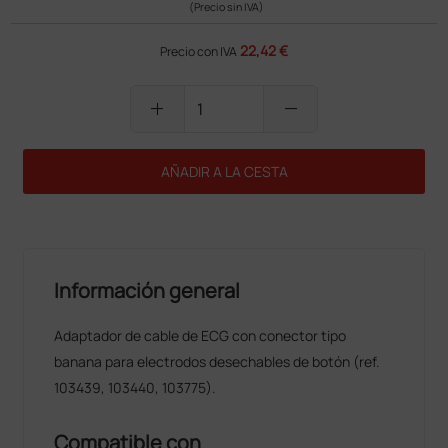
(Precio sin IVA)
22,42 €
Precio con IVA
add
remove
AÑADIR A LA CESTA
Información general
Adaptador de cable de ECG con conector tipo
banana para electrodos desechables de botón (ref.
103439, 103440, 103775).
Compatible con