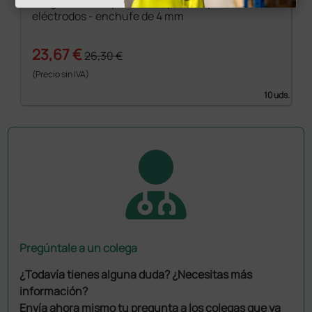
Juego de 10 adaptadores a presión para
eléctrodos - enchufe de 4 mm
23,67 €
26,30 €
(Precio sin IVA)
10 uds.
Pregúntale a un colega
¿Todavía tienes alguna duda? ¿Necesitas más
información?
Envía ahora mismo tu pregunta a los colegas que ya