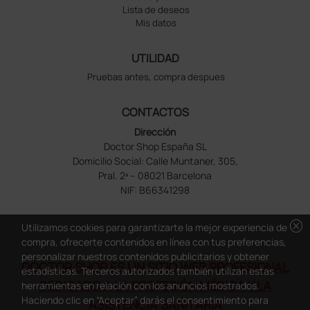
Lista de deseos
Mis datos
UTILIDAD
Pruebas antes, compra despues
CONTACTOS
Dirección
Doctor Shop España SL
Domicilio Social: Calle Muntaner, 305,
Pral. 2ª – 08021 Barcelona
NIF: B66341298
cancel
Utilizamos cookies para garantizarte la mejor experiencia de
compra, ofrecerte contenidos en línea con tus preferencias,
personalizar nuestros contenidos publicitarios y obtener
DOCTOR SHOP ES UN SITIO WEB PROFESIONAL
estadísticas. Terceros autorizados también utilizan estas
DEDICADO A LA PROFESIÓN MÉDICA Y LA
herramientas en relación con los anuncios mostrados.
Haciendo clic en “Aceptar” darás el consentimiento para
ASISTENCIA SANITARIA