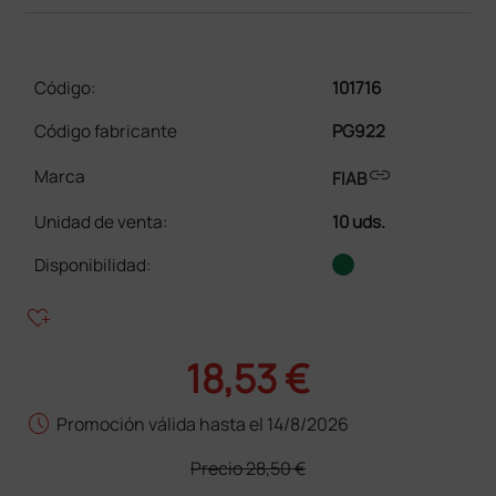
Código:
101716
Código fabricante
PG922
link
Marca
FIAB
Unidad de venta
:
10 uds.
Disponibilidad:
heart_plus
18,53 €
schedule
Promoción válida hasta el 14/8/2026
Precio
28,50 €