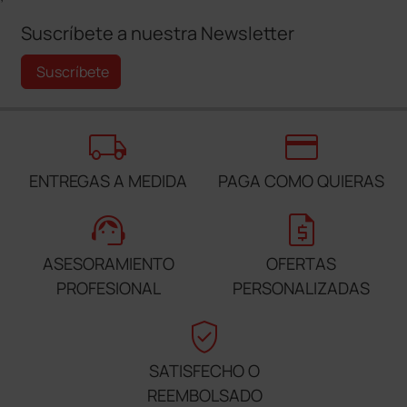
Suscríbete a nuestra Newsletter
Suscríbete
local_shipping
credit_card
ENTREGAS A MEDIDA
PAGA COMO QUIERAS
support_agent
request_quote
ASESORAMIENTO
OFERTAS
PROFESIONAL
PERSONALIZADAS
verified_user
SATISFECHO O
REEMBOLSADO