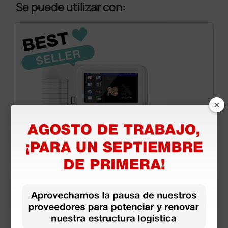
Se puede utilizar con:
×
Electrocardiógrafo Contec 600G - ecg de 12
derivaciones, 3/6 canales, interpretativo
508,20 €
770,00 €