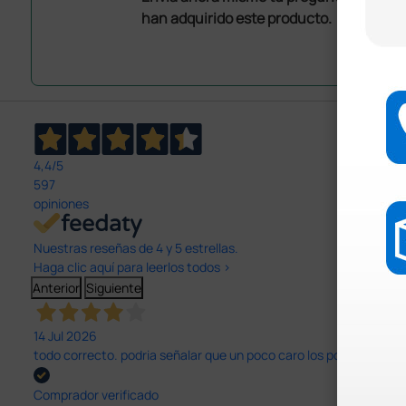
han adquirido este producto.
4,4
/5
597
opiniones
Nuestras reseñas de 4 y 5 estrellas.
Haga clic aquí para leerlos todos >
Anterior
Siguiente
14 Jul 2026
todo correcto. podria señalar que un poco caro los portes y el pl
Comprador verificado