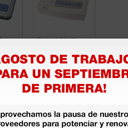
fo
Electrocardiógrafo
g de 12
Contec 1200G - ecg de 12
canales,
derivaciones, 3/6/12
canales, interpretativo
730,00 €
00 €
1.000,00 €
(Precio sin IVA)
1 ud.
1 ud.
as más
legas que ya