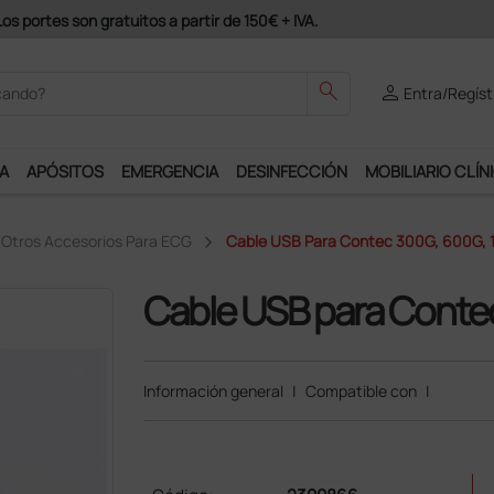
us y podrás disfrutar de muchos servicios exclusivos.
search
person
Entra/Regíst
A
APÓSITOS
EMERGENCIA
DESINFECCIÓN
MOBILIARIO CLÍN
Otros Accesorios Para ECG
Cable USB Para Contec 300G, 600G,
Cable USB para Conte
Información general
|
Compatible con
|