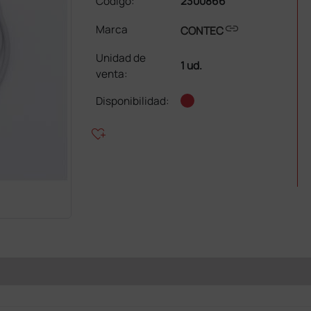
Código:
2300866
link
Marca
CONTEC
Unidad de
1 ud.
venta
:
Disponibilidad:
heart_plus