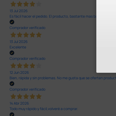
13 Jul 2026
Es fácil hacer el pedido. El producto, bastante mas barato que 
Comprador verificado
13 Jul 2026
Excelente
Comprador verificado
12 Jun 2026
Bien, rápida y sin problemas. No me gusta que se oferten productos
Comprador verificado
14 Abr 2026
Todo muy rápido y fácil,volveré a comprar.