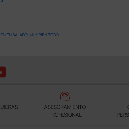
ad
IEN EMBALADO. MUY BIEN TODO.
e
support_agent
UIERAS
ASESORAMIENTO
PROFESIONAL
PER