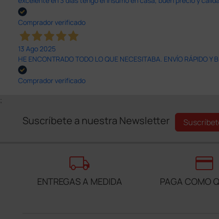
excelente en 3 días tengo el insumo en casa, buen precio y calid
Comprador verificado
13 Ago 2025
HE ENCONTRADO TODO LO QUE NECESITABA. ENVÍO RÁPIDO Y B
Comprador verificado
;
Suscríbete a nuestra Newsletter
Suscríbet
local_shipping
credit_card
ENTREGAS A MEDIDA
PAGA COMO Q