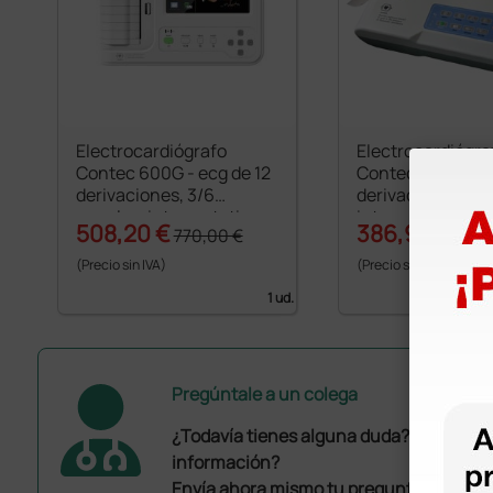
Electrocardiógrafo
Electrocardiógra
Contec 600G - ecg de 12
Contec 300G - Ec
derivaciones, 3/6
derivaciones, 3 
canales, interpretativo
interpretativo
508,20 €
386,90 €
770,00 €
530,
(Precio sin IVA)
(Precio sin IVA)
1 ud.
Pregúntale a un colega
¿Todavía tienes alguna duda? ¿Necesit
información?
Envía ahora mismo tu pregunta a los co