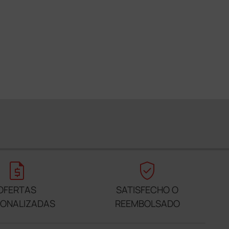
request_quote
verified_user
OFERTAS
SATISFECHO O
SONALIZADAS
REEMBOLSADO