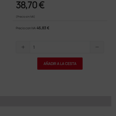
38,70 €
(Precio sin IVA)
46,83 €
Precio con IVA
add
remove
AÑADIR A LA CESTA