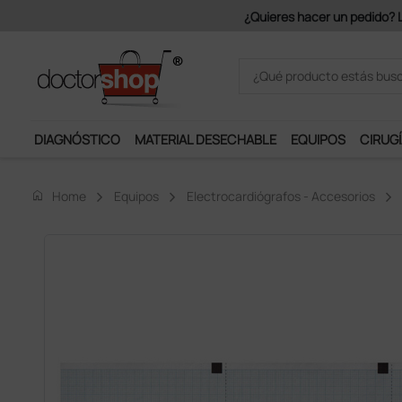
Únete al programa Ds Plus y p
DIAGNÓSTICO
MATERIAL DESECHABLE
EQUIPOS
CIRUGÍ
home
Home
Equipos
Electrocardiógrafos - Accesorios