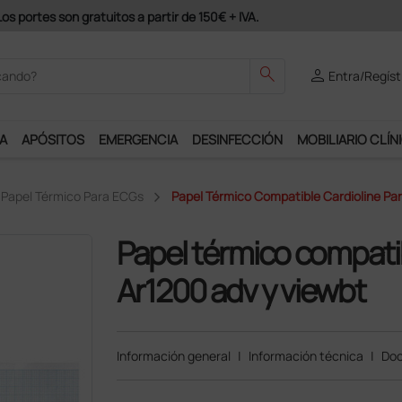
odrás disfrutar de muchos servicios exclusivos.
search
person
Entra/Regíst
A
APÓSITOS
EMERGENCIA
DESINFECCIÓN
MOBILIARIO CLÍN
Papel Térmico Para ECGs
Papel Térmico Compatible Cardioline Pa
Papel térmico compati
Ar1200 adv y viewbt
Información general
|
Información técnica
|
Doc