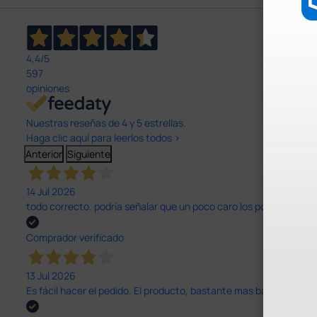
4,4
/5
597
opiniones
Nuestras reseñas de 4 y 5 estrellas.
Haga clic aquí para leerlos todos >
Anterior
Siguiente
14 Jul 2026
todo correcto. podria señalar que un poco caro los portes y el pl
Comprador verificado
13 Jul 2026
Es fácil hacer el pedido. El producto, bastante mas barato que 