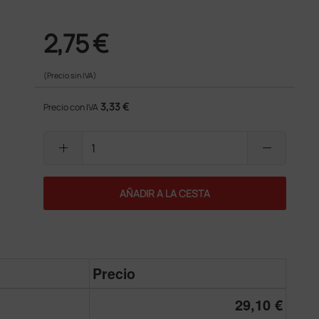
2,75 €
(Precio sin IVA)
3,33 €
Precio con IVA
add
remove
AÑADIR A LA CESTA
Precio
29,10 €