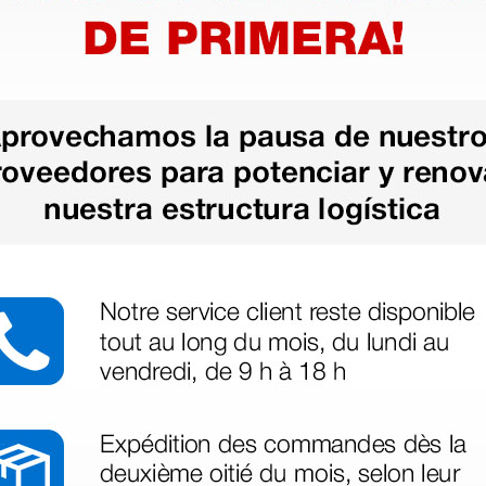
as más
legas que ya