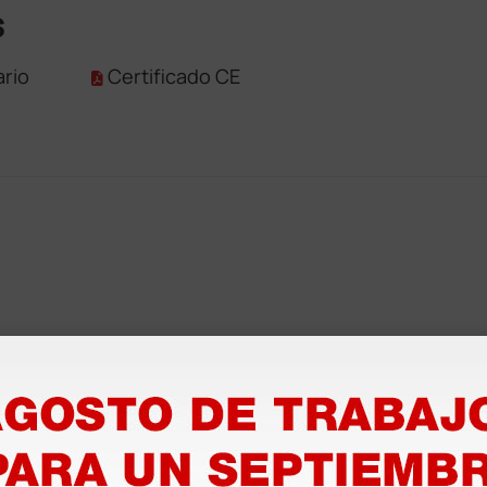
s
rio
Certificado CE