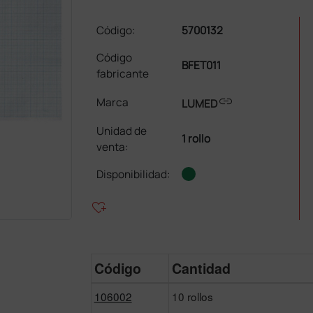
Código:
5700132
Código
BFET011
fabricante
link
Marca
LUMED
Unidad de
1 rollo
venta
:
Disponibilidad:
heart_plus
Código
Cantidad
106002
10 rollos