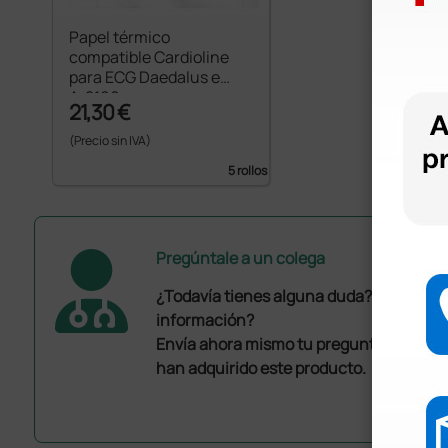
Papel térmico
compatible Cardioline
para ECG Daedalus e
Ar2100
21,30 €
(Precio sin IVA)
5 rollos
Pregúntale a un colega
¿Todavía tienes alguna duda? ¿Necesit
información?
Envía ahora mismo tu pregunta a los co
han adquirido este producto.