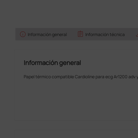
info
assignment
sav
Información general
Información técnica
Información general
Papel térmico compatible Cardioline para ecg Ar1200 adv y