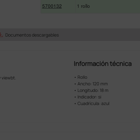
5700132
1 rollo
e_alt
Documentos descargables
Información técnica
• Rollo
 viewbt.
• Ancho: 120 mm
• Longitudo: 18 m
• Indicador: si
• Cuadrìcula: azul