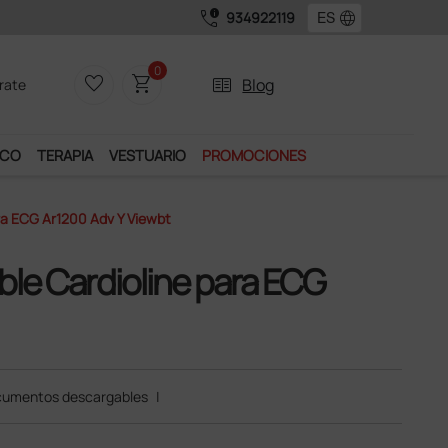
call_quality
language
934922119
0
favorite_border
shopping_cart
two_pager
Blog
rate
ICO
TERAPIA
VESTUARIO
PROMOCIONES
ra ECG Ar1200 Adv Y Viewbt
ble Cardioline para ECG
umentos descargables
|