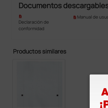
Documentos descargable
Manual de usua
Declaración de
conformidad
Productos similares