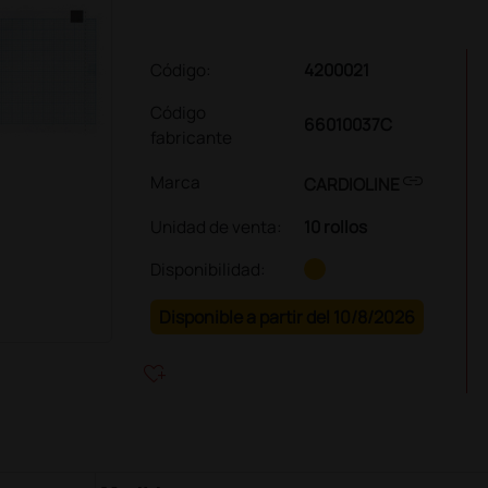
Código:
4200021
Código
66010037C
fabricante
link
Marca
CARDIOLINE
Unidad de venta
:
10 rollos
Disponibilidad:
Disponible a partir del 10/8/2026
heart_plus