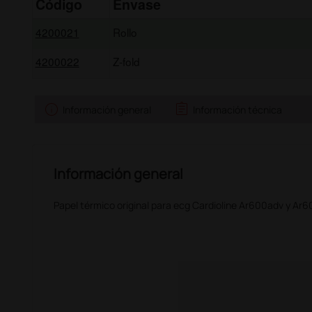
Código
Envase
4200021
Rollo
4200022
Z-fold
info
assignment
Información general
Información técnica
Información general
Papel térmico original para ecg Cardioline Ar600adv y Ar