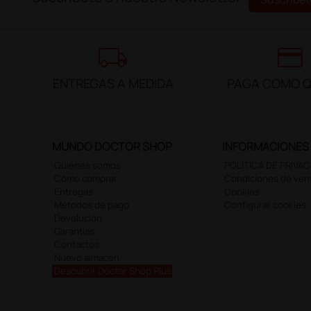
local_shipping
credit_card
ENTREGAS A MEDIDA
PAGA COMO Q
MUNDO DOCTOR SHOP
INFORMACIONES
Quiénes somos
POLÍTICA DE PRIVA
Cómo comprar
Condiciones de ven
Entregas
Cookies
Métodos de pago
Configurar cookies
Devolución
Garantías
Contactos
Nuevo almacén
Descubrir Doctor Shop Plus