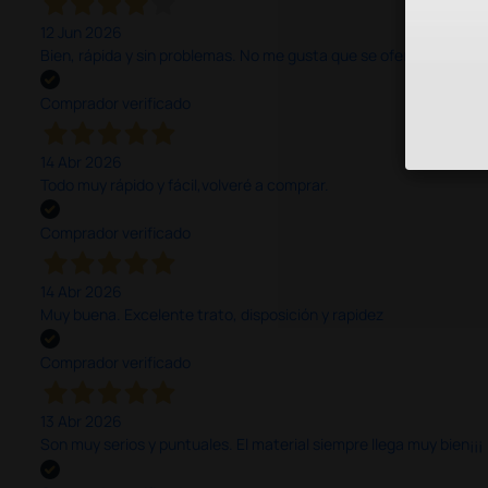
12 Jun 2026
Bien, rápida y sin problemas. No me gusta que se oferten productos
Comprador verificado
14 Abr 2026
Todo muy rápido y fácil,volveré a comprar.
Comprador verificado
14 Abr 2026
Muy buena. Excelente trato, disposición y rapidez
Comprador verificado
13 Abr 2026
Son muy serios y puntuales. El material siempre llega muy bien¡¡¡