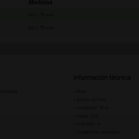
Medidas
60 x 75 mm
60 x 75 mm
Información técnica
600viewbt.
• Rollo
• Ancho: 60 mm
• Longitudo: 75 m
• Hojas: 200
• Indicador: si
• Cuadrìcula: azul claro