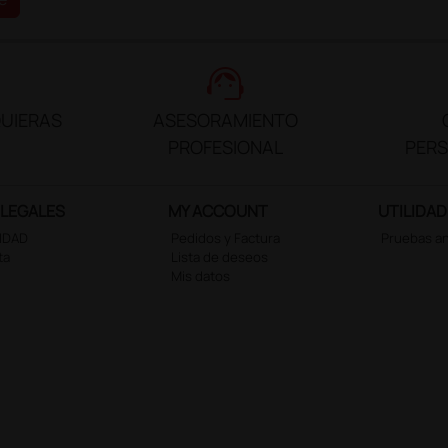
support_agent
UIERAS
ASESORAMIENTO
PROFESIONAL
PER
 LEGALES
MY ACCOUNT
UTILIDAD
CIDAD
Pedidos y Factura
Pruebas a
ta
Lista de deseos
Mis datos