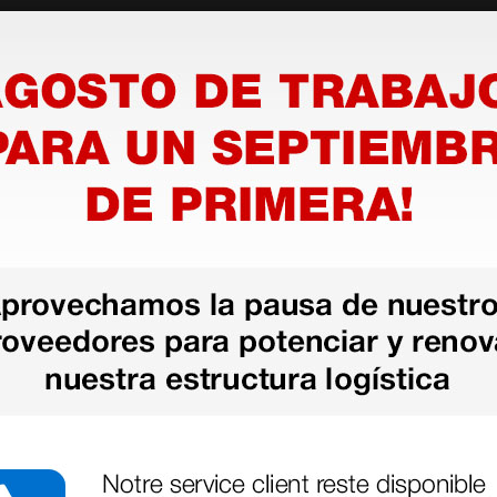
as más
legas que ya