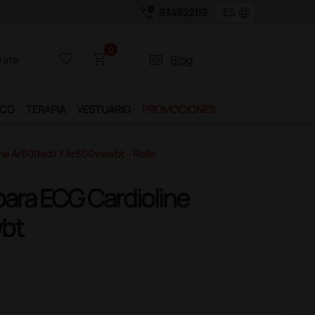
call_quality
language
934922119
ervicios exclusivos.
0
favorite_border
shopping_cart
two_pager
Blog
rate
ICO
TERAPIA
VESTUARIO
PROMOCIONES
ine Ar600adv Y Ar600viewbt - Rollo
 para ECG Cardioline
wbt