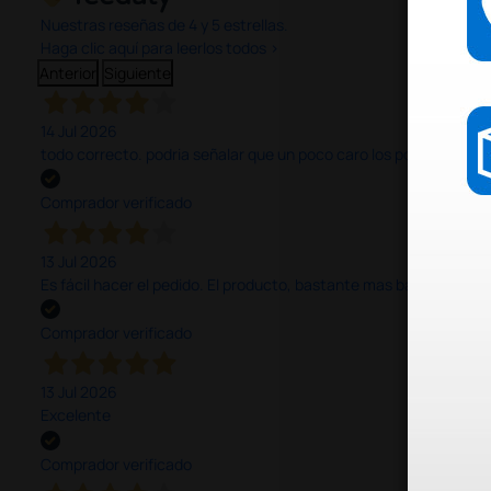
Nuestras reseñas de 4 y 5 estrellas.
Haga clic aquí para leerlos todos >
Anterior
Siguiente
14 Jul 2026
todo correcto. podria señalar que un poco caro los portes y el pl
Comprador verificado
13 Jul 2026
Es fácil hacer el pedido. El producto, bastante mas barato que 
Comprador verificado
13 Jul 2026
Excelente
Comprador verificado