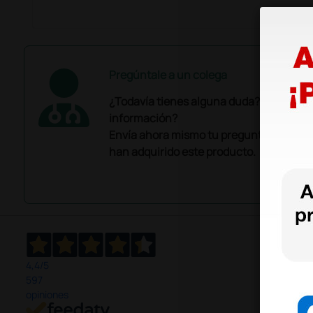
Pregúntale a un colega
¿Todavía tienes alguna duda? ¿Necesit
información?
Envía ahora mismo tu pregunta a los co
han adquirido este producto.
4,4
/5
597
opiniones