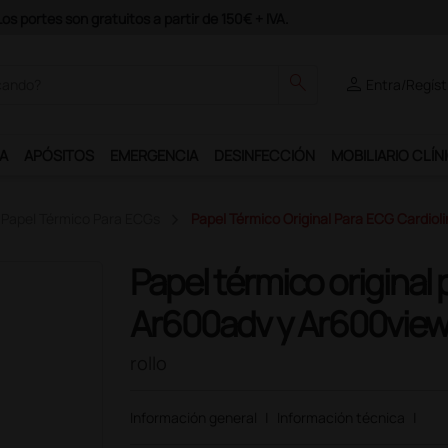
Únete al programa Ds Plus y podrás disfrutar de muchos s
search
person
Entra/Regíst
A
APÓSITOS
EMERGENCIA
DESINFECCIÓN
MOBILIARIO CLÍN
Papel Térmico Para ECGs
Papel Térmico Original Para ECG Cardiol
Papel térmico original
Ar600adv y Ar600vie
rollo
Información general
|
Información técnica
|