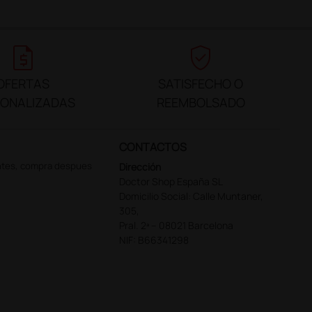
request_quote
verified_user
OFERTAS
SATISFECHO O
SONALIZADAS
REEMBOLSADO
CONTACTOS
ntes, compra despues
Dirección
Doctor Shop España SL
Domicilio Social: Calle Muntaner,
305,
Pral. 2ª – 08021 Barcelona
NIF: B66341298