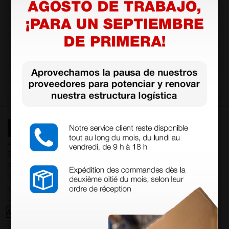
Envía tu pregunta
4,4
/5
597
opiniones
Nuestras reseñas de 4 y 5 estrellas.
Haga clic aquí para leerlos todos >
Anterior
Siguiente