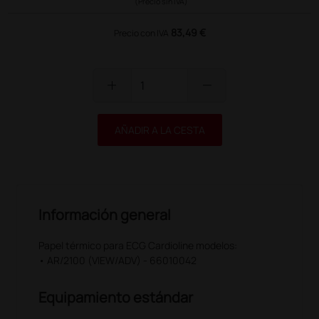
(Precio sin IVA)
83,49 €
Precio con IVA
add
remove
AÑADIR A LA CESTA
Información general
Papel térmico para ECG Cardioline modelos:
• AR/2100 (VIEW/ADV) - 66010042
Equipamiento estándar