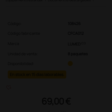
Código:
108426
Código fabricante
CFCA012
link
Marca
LUMED
Unidad de venta
:
8 paquetes
Disponibilidad:
En stock en 15 días laborables.
heart_plus
69,00 €