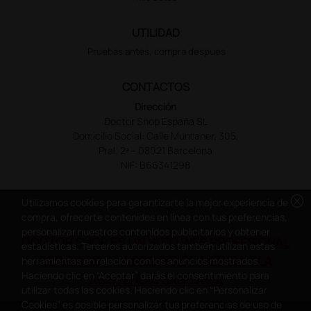
UTILIDAD
Pruebas antes, compra despues
CONTACTOS
Dirección
Doctor Shop España SL
Domicilio Social: Calle Muntaner, 305,
Pral. 2ª – 08021 Barcelona
NIF: B66341298
cancel
Utilizamos cookies para garantizarte la mejor experiencia de
compra, ofrecerte contenidos en línea con tus preferencias,
personalizar nuestros contenidos publicitarios y obtener
DOCTOR SHOP ES UN SITIO WEB PROFESIONAL
estadísticas. Terceros autorizados también utilizan estas
DEDICADO A LA PROFESIÓN MÉDICA Y LA
herramientas en relación con los anuncios mostrados.
Haciendo clic en “Aceptar” darás el consentimiento para
ASISTENCIA SANITARIA
utilizar todas las cookies. Haciendo clic en “Personalizar
Cookies” es posible personalizar tus preferencias de uso de