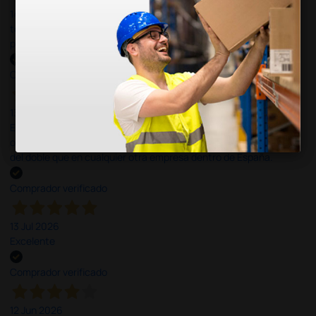
14 Jul 2026
todo correcto. podria señalar que un poco caro los portes y el
plazo de entrega se alarga.
Comprador verificado
13 Jul 2026
Es fácil hacer el pedido. El producto, bastante mas barato que en
otras plataformas de material médico. Pero el envío cuesta más
del doble que en cualquier otra empresa dentro de España.
Comprador verificado
13 Jul 2026
Excelente
Comprador verificado
12 Jun 2026