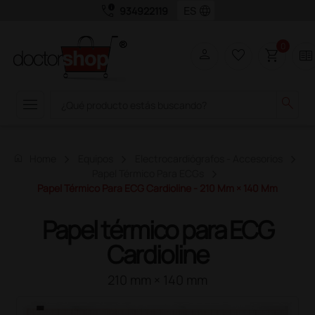
call_quality
language
934922119
0
person
favorite_border
shopping_cart
two_pager
menu
search
home
Home
Equipos
Electrocardiógrafos - Accesorios
Papel Térmico Para ECGs
Papel Térmico Para ECG Cardioline - 210 Mm × 140 Mm
Papel térmico para ECG
Cardioline
210 mm × 140 mm