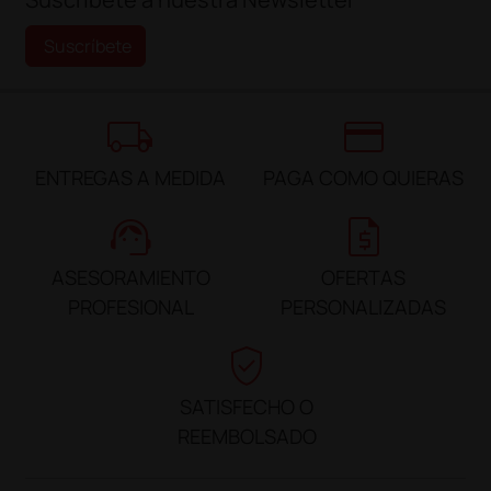
Suscríbete
local_shipping
credit_card
ENTREGAS A MEDIDA
PAGA COMO QUIERAS
support_agent
request_quote
ASESORAMIENTO
OFERTAS
PROFESIONAL
PERSONALIZADAS
verified_user
SATISFECHO O
REEMBOLSADO