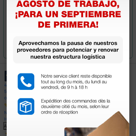
Envía tu pregunta
4,4
/5
597
opiniones
Nuestras reseñas de 4 y 5 estrellas.
Haga clic aquí para leerlos todos >
Anterior
Siguiente