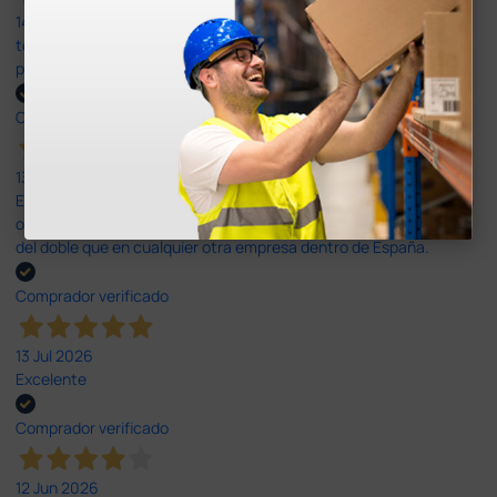
14 Jul 2026
todo correcto. podria señalar que un poco caro los portes y el
plazo de entrega se alarga.
Comprador verificado
13 Jul 2026
Es fácil hacer el pedido. El producto, bastante mas barato que en
otras plataformas de material médico. Pero el envío cuesta más
del doble que en cualquier otra empresa dentro de España.
Comprador verificado
13 Jul 2026
Excelente
Comprador verificado
12 Jun 2026