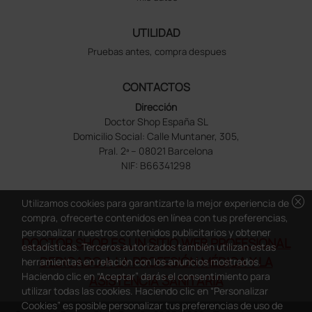
UTILIDAD
Pruebas antes, compra despues
CONTACTOS
Dirección
Doctor Shop España SL
Domicilio Social: Calle Muntaner, 305,
Pral. 2ª – 08021 Barcelona
NIF: B66341298
cancel
Utilizamos cookies para garantizarte la mejor experiencia de
compra, ofrecerte contenidos en línea con tus preferencias,
personalizar nuestros contenidos publicitarios y obtener
DOCTOR SHOP ES UN SITIO WEB PROFESIONAL
estadísticas. Terceros autorizados también utilizan estas
DEDICADO A LA PROFESIÓN MÉDICA Y LA
herramientas en relación con los anuncios mostrados.
Haciendo clic en “Aceptar” darás el consentimiento para
ASISTENCIA SANITARIA
utilizar todas las cookies. Haciendo clic en “Personalizar
Cookies” es posible personalizar tus preferencias de uso de