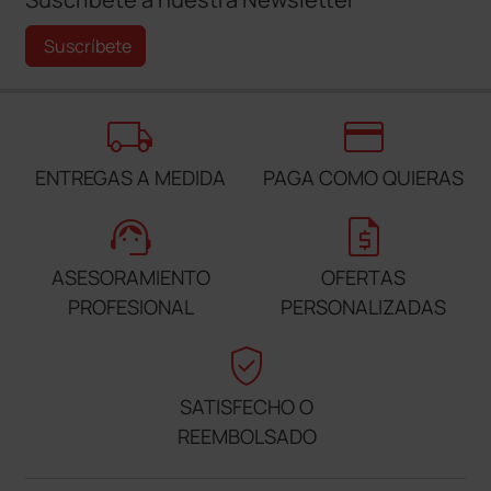
Suscríbete
local_shipping
credit_card
ENTREGAS A MEDIDA
PAGA COMO QUIERAS
support_agent
request_quote
ASESORAMIENTO
OFERTAS
PROFESIONAL
PERSONALIZADAS
verified_user
SATISFECHO O
REEMBOLSADO