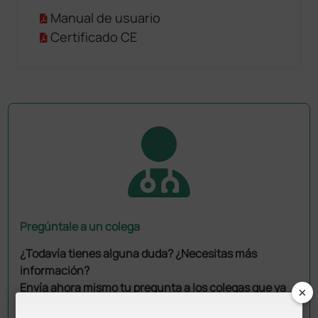
Manual de usuario
Certificado CE
Pregúntale a un colega
¿Todavía tienes alguna duda? ¿Necesitas más
información?
Envía ahora mismo tu pregunta a los colegas que ya
×
han adquirido este producto.