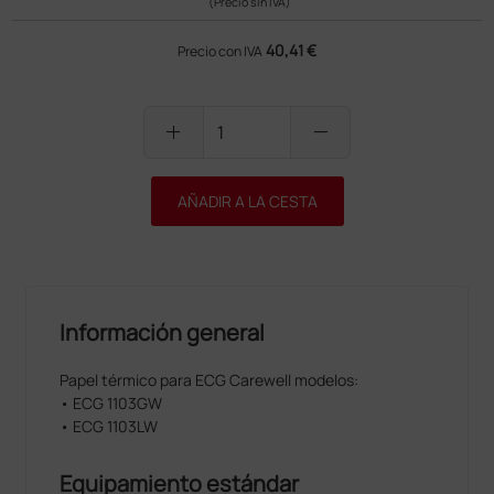
(Precio sin IVA)
40,41 €
Precio con IVA
add
remove
AÑADIR A LA CESTA
Información general
Papel térmico para ECG Carewell modelos:
• ECG 1103GW
• ECG 1103LW
Equipamiento estándar