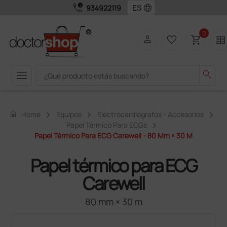
call_quality
language
934922119
0
person
favorite_border
shopping_cart
two_pager
menu
search
home
Home
Equipos
Electrocardiógrafos - Accesorios
Papel Térmico Para ECGs
Papel Térmico Para ECG Carewell - 80 Mm × 30 M
Papel térmico para ECG
Carewell
80 mm × 30 m