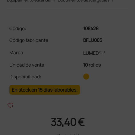
Código:
108428
Código fabricante
BFLU005
link
Marca
LUMED
Unidad de venta
:
10 rollos
Disponibilidad:
En stock en 15 días laborables.
heart_plus
33,40 €