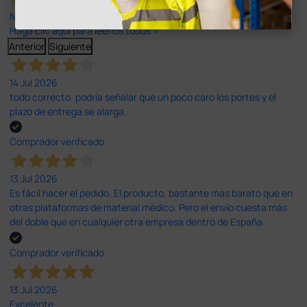
Nuestras reseñas de 4 y 5 estrellas.
Haga clic aquí para leerlos todos >
Anterior
Siguiente
14 Jul 2026
todo correcto. podria señalar que un poco caro los portes y el
plazo de entrega se alarga.
Comprador verificado
13 Jul 2026
Es fácil hacer el pedido. El producto, bastante mas barato que en
otras plataformas de material médico. Pero el envío cuesta más
del doble que en cualquier otra empresa dentro de España.
Comprador verificado
13 Jul 2026
Excelente