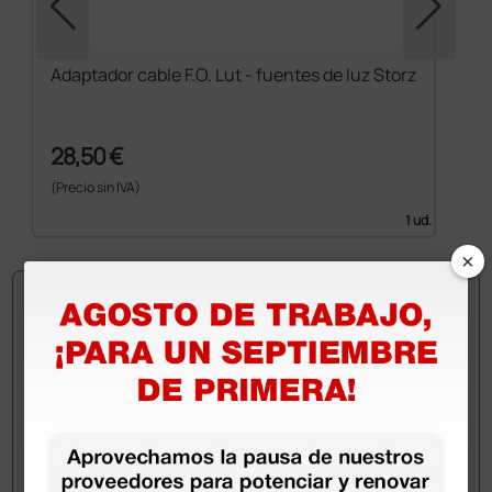
Adaptador cable F.O. Lut - fuentes de luz Storz
28,50 €
(Precio sin IVA)
1 ud.
×
Pregúntale a un colega