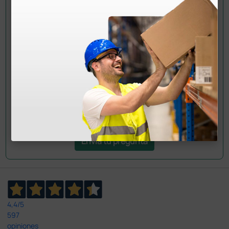
¿Todavía tienes alguna duda? ¿Necesitas más
información?
Envía ahora mismo tu pregunta a los colegas que ya
han adquirido este producto.
Envía tu pregunta
4,4
/5
597
opiniones