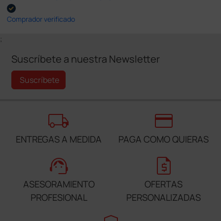
Comprador verificado
;
Suscríbete a nuestra Newsletter
Suscríbete
local_shipping
credit_card
ENTREGAS A MEDIDA
PAGA COMO QUIERAS
support_agent
request_quote
ASESORAMIENTO
OFERTAS
PROFESIONAL
PERSONALIZADAS