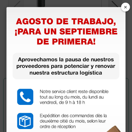
×
Mango portaluz angular de fibra óptica
81,00 €
(Precio sin IVA)
1 ud.
Pregúntale a un colega