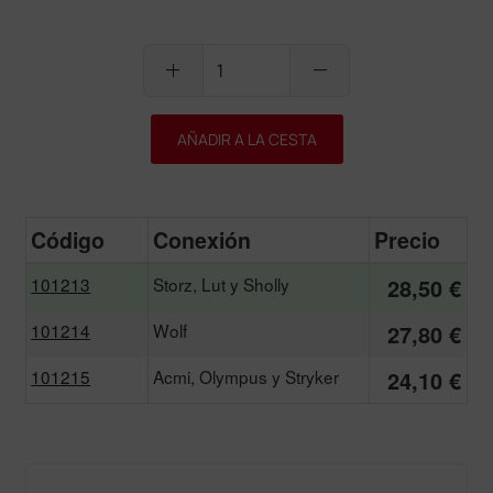
add
remove
AÑADIR A LA CESTA
Código
Conexión
Precio
101213
Storz, Lut y Sholly
28,50 €
101214
Wolf
27,80 €
101215
Acmi, Olympus y Stryker
24,10 €