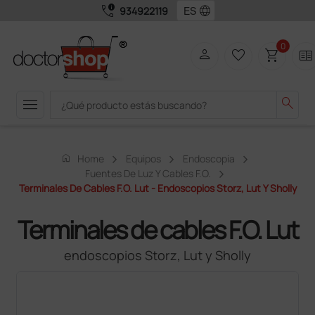
call_quality
language
934922119
0
person
favorite_border
shopping_cart
two_pager
menu
search
home
Home
Equipos
Endoscopia
Fuentes De Luz Y Cables F.O.
Terminales De Cables F.O. Lut - Endoscopios Storz, Lut Y Sholly
Terminales de cables F.O. Lut
endoscopios Storz, Lut y Sholly