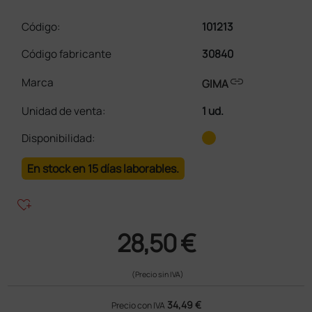
Código:
101213
Código fabricante
30840
link
Marca
GIMA
Unidad de venta
:
1 ud.
Disponibilidad:
En stock en 15 días laborables.
heart_plus
28,50 €
(Precio sin IVA)
34,49 €
Precio con IVA