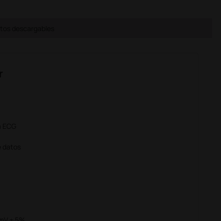
os descargables
r
ra ECG
e datos
 mV ± 5%