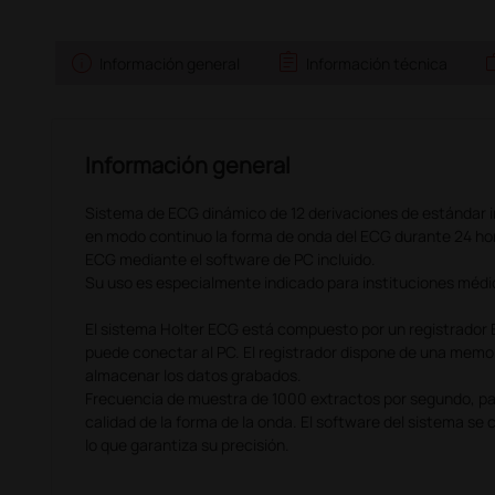
info
assignment
w
Información general
Información técnica
Información general
Sistema de ECG dinámico de 12 derivaciones de estándar i
en modo continuo la forma de onda del ECG durante 24 hor
ECG mediante el software de PC incluido.
Su uso es especialmente indicado para instituciones méd
El sistema Holter ECG está compuesto por un registrador
puede conectar al PC. El registrador dispone de una memo
almacenar los datos grabados.
Frecuencia de muestra de 1000 extractos por segundo, para
calidad de la forma de la onda. El software del sistema se
lo que garantiza su precisión.