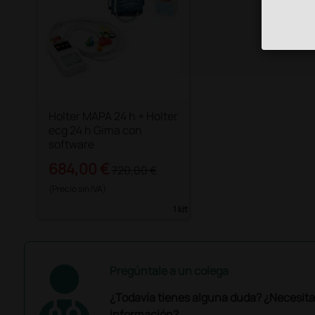
Holter MAPA 24 h + Holter
ecg 24 h Gima con
software
684,00 €
720,00 €
(Precio sin IVA)
1 kit
Pregúntale a un colega
¿Todavía tienes alguna duda? ¿Necesit
información?