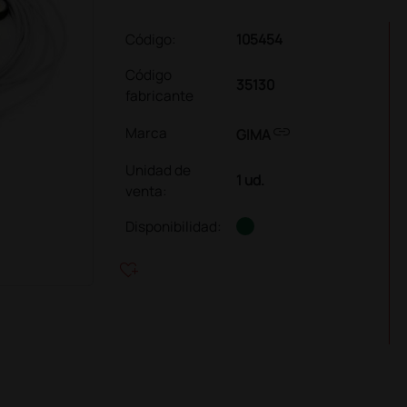
Código:
105454
Código
35130
fabricante
link
Marca
GIMA
Unidad de
1 ud.
venta
:
Disponibilidad:
heart_plus