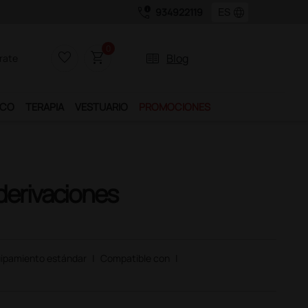
call_quality
language
934922119
0
favorite_border
shopping_cart
two_pager
Blog
rate
ICO
TERAPIA
VESTUARIO
PROMOCIONES
 derivaciones
ipamiento estándar
|
Compatible con
|