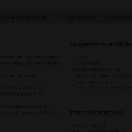
ork
list
save_alt
Equipamiento estándar
Compatible con
Document
Equipamiento estánda
nternacional, que puede registrar
• 1 Holter
as y analizar la forma de onda de
• 1 CD software
• Cable paciente a 10 Hilos
icas y de comunidad.
• 10 electrodos desechables pa
• 1 pinza para la pared
 ECG con un software que se
• 1 cable USB para la descarga d
ria interna que permite
 el análisis mejorado de la
Información técnica
 controla por sistemas AHA y MIT,
• Voltaje: 1 mV ± 5%
• Sensibilidad estándar: 10 mm /