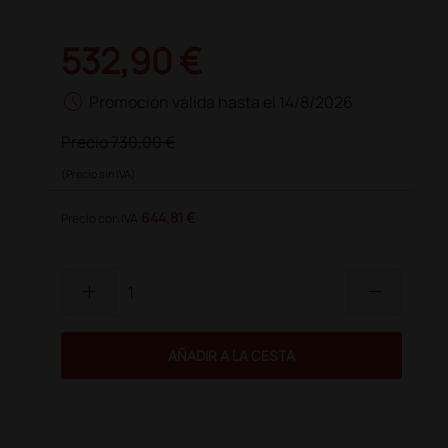
532,90 €
schedule
Promoción válida hasta el 14/8/2026
Precio
730,00 €
(Precio sin IVA)
644,81 €
Precio con IVA
add
remove
AÑADIR A LA CESTA