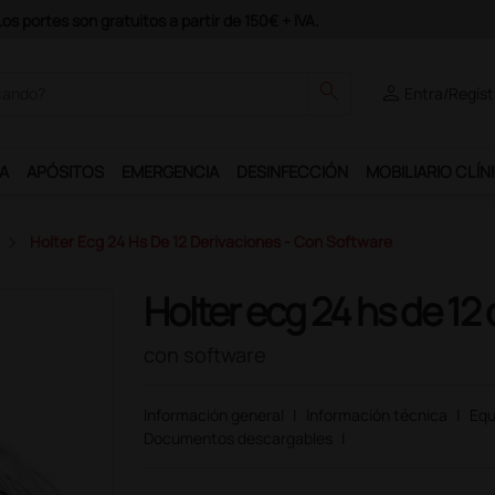
odrás disfrutar de muchos servicios exclusivos.
search
person
Entra/Regíst
A
APÓSITOS
EMERGENCIA
DESINFECCIÓN
MOBILIARIO CLÍN
Holter Ecg 24 Hs De 12 Derivaciones - Con Software
Holter ecg 24 hs de 12
con software
Información general
|
Información técnica
|
Equ
Documentos descargables
|