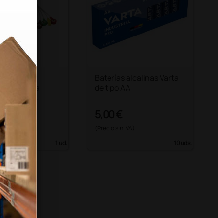
cg 10
Baterías alcalinas Varta
ciones para
de tipo AA
ECG Gima -
o
€
5,00 €
 IVA)
(Precio sin IVA)
1 ud.
10 uds.