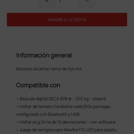
add
remove
AÑADIR A LA CESTA
Información general
Baterías alcalinas Varta de tipo AA
Compatible con
• Báscula digital SECA 878 dr - 200 kg - clase III
• Holter de tensión Cardioline walk200b package -
configurado con Bluetooth y USB
• Holter ecg 24 hs de 12 derivaciones - con software
• Juego de laringoscopio Maxlite F.O. LED para adulto