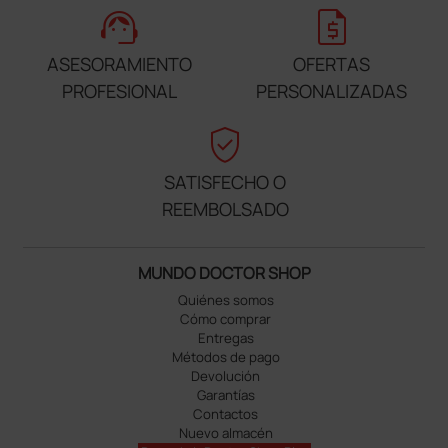
support_agent
request_quote
ASESORAMIENTO
OFERTAS
PROFESIONAL
PERSONALIZADAS
verified_user
SATISFECHO O
REEMBOLSADO
MUNDO DOCTOR SHOP
Quiénes somos
Cómo comprar
Entregas
Métodos de pago
Devolución
Garantías
Contactos
Nuevo almacén