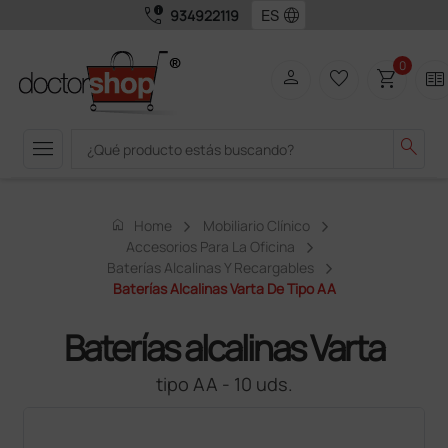
call_quality
language
934922119
0
person
favorite_border
shopping_cart
two_pager
menu
search
home
Home
Mobiliario Clínico
Accesorios Para La Oficina
Baterías Alcalinas Y Recargables
Baterías Alcalinas Varta De Tipo AA
Baterías alcalinas Varta
tipo AA - 10 uds.