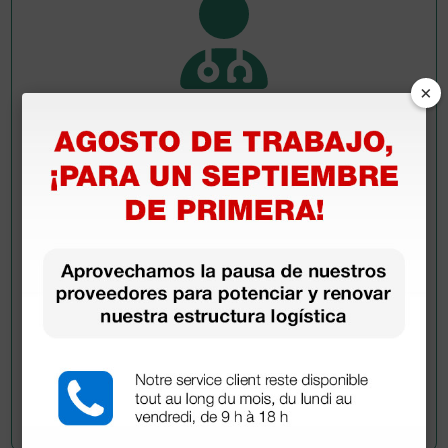
×
Pregúntale a un colega
¿Todavía tienes alguna duda? ¿Necesitas más
información?
Envía ahora mismo tu pregunta a los colegas que ya
han adquirido este producto.
Envía tu pregunta