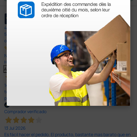
4,4
/5
597
opiniones
Nuestras reseñas de 4 y 5 estrellas.
Haga clic aquí para leerlos todos >
Anterior
Siguiente
14 Jul 2026
todo correcto. podria señalar que un poco caro los portes y el
plazo de entrega se alarga.
Comprador verificado
13 Jul 2026
Es fácil hacer el pedido. El producto, bastante mas barato que en