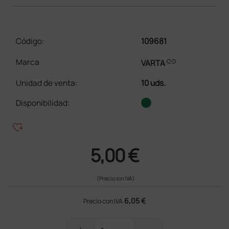
Código:
109681
link
Marca
VARTA
Unidad de venta
:
10 uds.
Disponibilidad:
heart_plus
5,00 €
(Precio sin IVA)
6,05 €
Precio con IVA