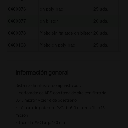
6400076
en poly-bag
25 uds.
11,
6400077
en blister
20 uds.
9
6400078
Y-site sin ftalatos en blister
20 uds.
12,
6400138
Y-site en poly-bag
25 uds.
13,
Información general
Sistema de infusión compuesto por:
• perforador de ABS con toma de aire con filtro de
0,45 micron y cierre de polietileno
• cámara de goteo de PVC de 6,0 cm con filtro 15
micron
• tubo de PVC largo 150 cm