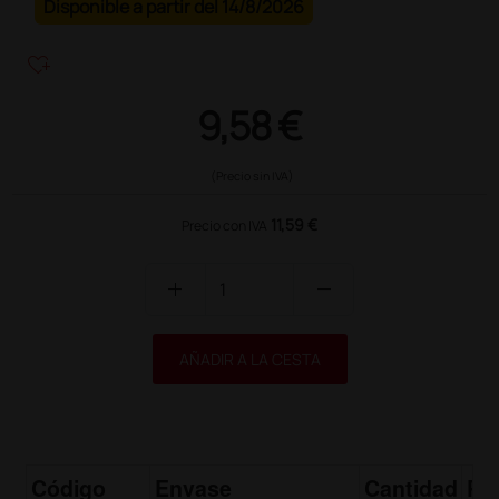
Disponible a partir del 14/8/2026
heart_plus
9,58 €
(Precio sin IVA)
11,59 €
Precio con IVA
add
remove
AÑADIR A LA CESTA
Código
Envase
Cantidad
Pr