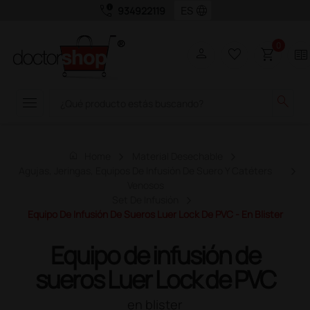
call_quality
language
934922119
0
person
favorite_border
shopping_cart
two_pager
menu
search
home
Home
Material Desechable
Agujas, Jeringas, Equipos De Infusión De Suero Y Catéters
Venosos
Set De Infusión
Equipo De Infusión De Sueros Luer Lock De PVC - En Blister
Equipo de infusión de
sueros Luer Lock de PVC
en blister