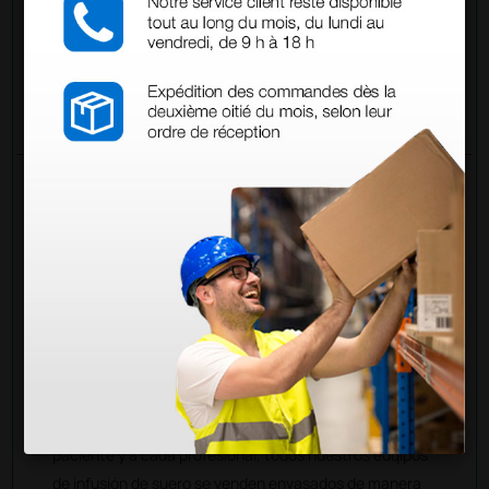
Envía tu pregunta
PREGUNTAS/RESPUESTAS
PREGUNTA
no existe solo la bolsa sin el sistema de
perfusion?
RESPUESTAS
Doctor Shop
- 15/06/2021
Buenas tardes,
para poder garantizar la máxima seguridad a cada
paciente y a cada profesional, todos nuestros euqipos
de infusión de suero se venden envasados de manera