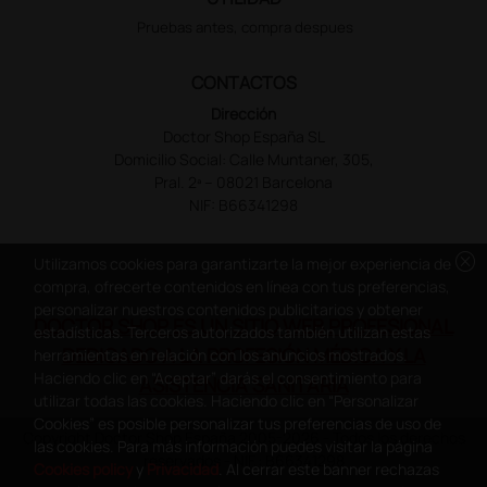
Pruebas antes, compra despues
CONTACTOS
Dirección
Doctor Shop España SL
Domicilio Social: Calle Muntaner, 305,
Pral. 2ª – 08021 Barcelona
NIF: B66341298
cancel
Utilizamos cookies para garantizarte la mejor experiencia de
compra, ofrecerte contenidos en línea con tus preferencias,
personalizar nuestros contenidos publicitarios y obtener
DOCTOR SHOP ES UN SITIO WEB PROFESIONAL
estadísticas. Terceros autorizados también utilizan estas
DEDICADO A LA PROFESIÓN MÉDICA Y LA
herramientas en relación con los anuncios mostrados.
Haciendo clic en “Aceptar” darás el consentimiento para
ASISTENCIA SANITARIA
utilizar todas las cookies. Haciendo clic en “Personalizar
Cookies” es posible personalizar tus preferencias de uso de
Copyright Doctor Shop España 2005-2026 - Todos los derechos
las cookies. Para más información puedes visitar la página
reservados - NIF.: B66341298
Cookies policy
y
Privacidad
. Al cerrar este banner rechazas