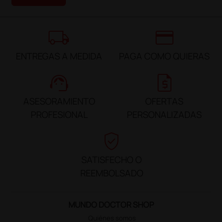
local_shipping
credit_card
ENTREGAS A MEDIDA
PAGA COMO QUIERAS
support_agent
request_quote
ASESORAMIENTO
OFERTAS
PROFESIONAL
PERSONALIZADAS
verified_user
SATISFECHO O
REEMBOLSADO
MUNDO DOCTOR SHOP
Quiénes somos