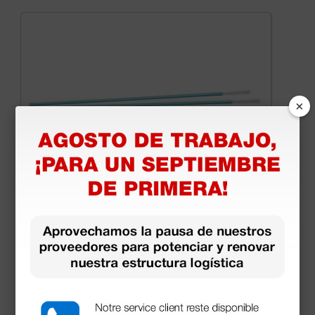
×
Cepillo no estéril Gima Brush cónico - 25 uds
7,08 €
(Precio sin IVA)