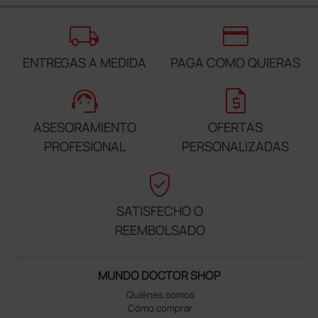
local_shipping
credit_card
ENTREGAS A MEDIDA
PAGA COMO QUIERAS
support_agent
request_quote
ASESORAMIENTO
OFERTAS
PROFESIONAL
PERSONALIZADAS
verified_user
SATISFECHO O
REEMBOLSADO
MUNDO DOCTOR SHOP
Quiénes somos
Cómo comprar