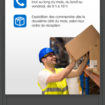
25 uds.
Pregúntale a un colega
¿Todavía tienes alguna duda? ¿Necesitas más
información?
Envía ahora mismo tu pregunta a los colegas que ya
han adquirido este producto.