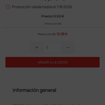
schedule
Promoción válida hasta el 7/8/2026
Precio
11,92 €
(Precio sin IVA)
12,98 €
Precio con IVA
add
remove
AÑADIR A LA CESTA
Información general