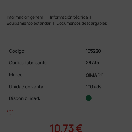
Información general
|
Información técnica
|
Equipamiento estándar
|
Documentos descargables
|
Código:
105220
Código fabricante
29735
link
Marca
GIMA
Unidad de venta
:
100 uds.
Disponibilidad:
heart_plus
10,73 €