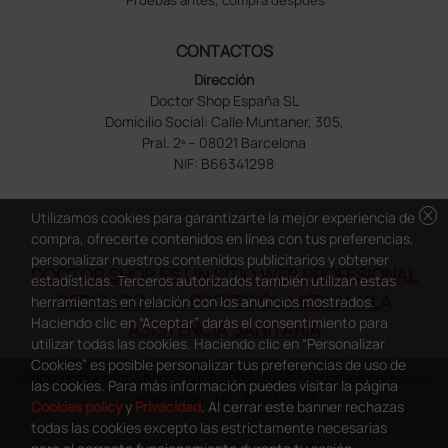
CONTACTOS
Dirección
Doctor Shop España SL
Domicilio Social: Calle Muntaner, 305,
Pral. 2ª – 08021 Barcelona
NIF: B66341298
cancel
Utilizamos cookies para garantizarte la mejor experiencia de
compra, ofrecerte contenidos en línea con tus preferencias,
personalizar nuestros contenidos publicitarios y obtener
DOCTOR SHOP ES UN SITIO WEB PROFESIONAL
estadísticas. Terceros autorizados también utilizan estas
DEDICADO A LA PROFESIÓN MÉDICA Y LA
herramientas en relación con los anuncios mostrados.
Haciendo clic en “Aceptar” darás el consentimiento para
ASISTENCIA SANITARIA
utilizar todas las cookies. Haciendo clic en “Personalizar
Cookies” es posible personalizar tus preferencias de uso de
Copyright Doctor Shop España 2005-2026 - Todos los derechos
las cookies. Para más información puedes visitar la página
reservados - NIF.: B66341298
Cookies policy
y
Privacidad
. Al cerrar este banner rechazas
todas las cookies excepto las estrictamente necesarias