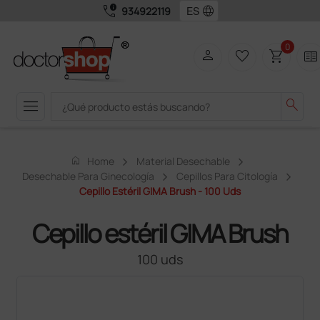
call_quality
language
934922119
0
person
favorite_border
shopping_cart
two_pager
menu
search
home
Home
Material Desechable
Desechable Para Ginecología
Cepillos Para Citología
Cepillo Estéril GIMA Brush - 100 Uds
Cepillo estéril GIMA Brush
100 uds