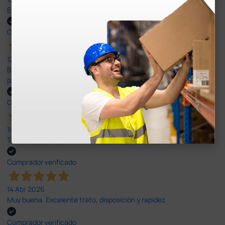
Excelente
Comprador verificado
12 Jun 2026
Bien, rápida y sin problemas. No me gusta que se oferten
productos sin incluir el IVA que luego nos van a cobrar.
Comprador verificado
14 Abr 2026
Todo muy rápido y fácil,volveré a comprar.
Comprador verificado
14 Abr 2026
Muy buena. Excelente trato, disposición y rapidez
Comprador verificado