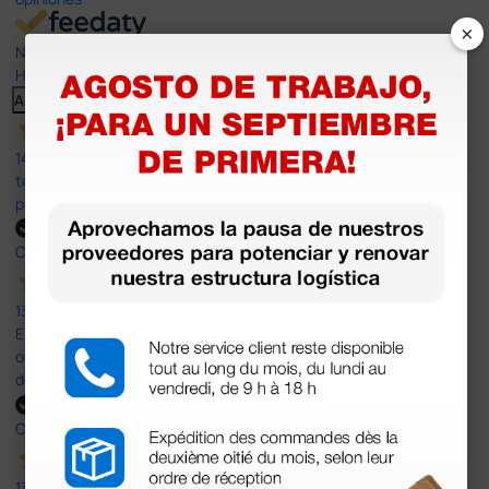
×
Nuestras reseñas de 4 y 5 estrellas.
Haga clic aquí para leerlos todos >
Anterior
Siguiente
14 Jul 2026
todo correcto. podria señalar que un poco caro los portes y el
plazo de entrega se alarga.
Comprador verificado
13 Jul 2026
Es fácil hacer el pedido. El producto, bastante mas barato que en
otras plataformas de material médico. Pero el envío cuesta más
del doble que en cualquier otra empresa dentro de España.
Comprador verificado
13 Jul 2026