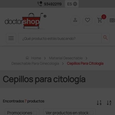
call_quality
language
934922119
0
person
favorite_border
shopping_cart
two_page
menu
search
home
Home
Material Desechable
Desechable Para Ginecología
Cepillos Para Citología
Cepillos para citología
Encontrados
7
productos
Promociones
Ver productos en stock