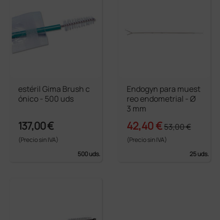
estéril Gima Brush c
Endogyn para muest
ónico - 500 uds
reo endometrial - Ø
3 mm
137,00 €
42,40 €
53,00 €
(Precio sin IVA)
(Precio sin IVA)
500 uds.
25 uds.