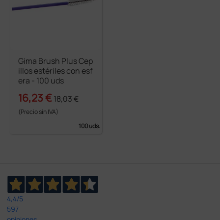
Gima Brush Plus Cep
illos estériles con esf
era - 100 uds
16,23 €
18,03 €
(Precio sin IVA)
100 uds.
4,4
/5
597
opiniones