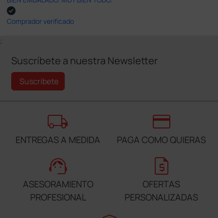
Comprador verificado
;
Suscríbete a nuestra Newsletter
Suscríbete
local_shipping
credit_card
ENTREGAS A MEDIDA
PAGA COMO QUIERAS
support_agent
request_quote
ASESORAMIENTO
OFERTAS
PROFESIONAL
PERSONALIZADAS