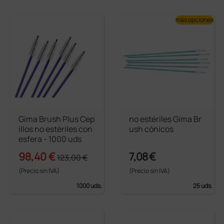
más opciones
Gima Brush Plus Cep
no estériles Gima Br
illos no estériles con
ush cónicos
esfera - 1000 uds
98,40 €
7,08 €
123,00 €
(Precio sin IVA)
(Precio sin IVA)
1000 uds.
25 uds.