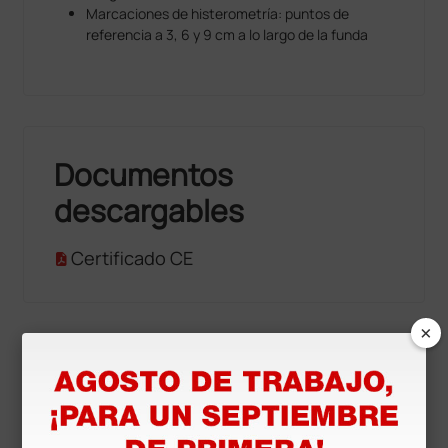
Marcaciones de histerometría: puntos de
referencia a 3, 6 y 9 cm a lo largo de la funda
Documentos
descargables
Certificado CE
×
Productos similares