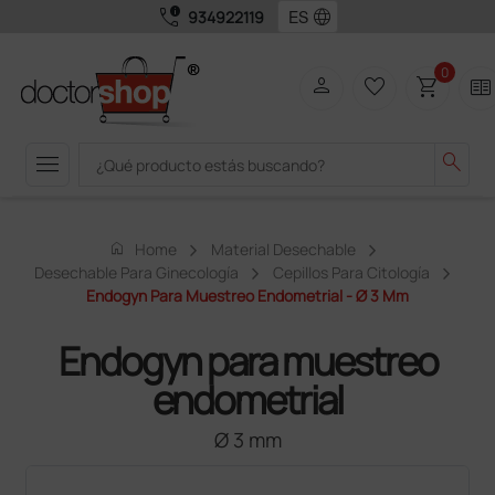
call_quality
language
934922119
0
person
favorite_border
shopping_cart
two_pager
menu
search
home
Home
Material Desechable
Desechable Para Ginecología
Cepillos Para Citología
Endogyn Para Muestreo Endometrial - Ø 3 Mm
Endogyn para muestreo
endometrial
Ø 3 mm