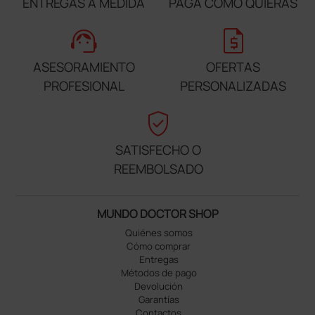
ENTREGAS A MEDIDA
PAGA COMO QUIERAS
support_agent
request_quote
ASESORAMIENTO
OFERTAS
PROFESIONAL
PERSONALIZADAS
verified_user
SATISFECHO O
REEMBOLSADO
MUNDO DOCTOR SHOP
Quiénes somos
Cómo comprar
Entregas
Métodos de pago
Devolución
Garantías
Contactos