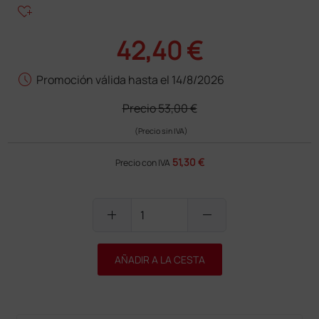
heart_plus
42,40 €
schedule
Promoción válida hasta el 14/8/2026
Precio
53,00 €
(Precio sin IVA)
51,30 €
Precio con IVA
add
remove
AÑADIR A LA CESTA