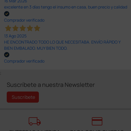
16 Mar 2026
excelente en 3 días tengo el insumo en casa, buen precio y calidad
Comprador verificado
13 Ago 2025
HE ENCONTRADO TODO LO QUE NECESITABA. ENVÍO RÁPIDO Y
BIEN EMBALADO. MUY BIEN TODO.
Comprador verificado
;
Suscríbete a nuestra Newsletter
Suscríbete
local_shipping
credit_card