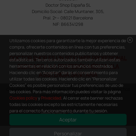
Doctor Shop España SL
Domicilio Social: Calle Muntaner, 305,
Pral. 2ª – 08021 Barcelona
NIF: B66341298
cancel
Utilizamos cookies para garantizarte la mejor experiencia de
compra, ofrecerte contenidos en línea con tus preferencias,
personalizar nuestros contenidos publicitarios y obtener
DOCTOR SHOP ES UN SITIO WEB PROFESIONAL
estadísticas. Terceros autorizados también utilizan estas
DEDICADO A LA PROFESIÓN MÉDICA Y LA
herramientas en relación con los anuncios mostrados.
Haciendo clic en “Aceptar” darás el consentimiento para
ASISTENCIA SANITARIA
utilizar todas las cookies. Haciendo clic en “Personalizar
Cookies” es posible personalizar tus preferencias de uso de
Copyright Doctor Shop España 2005-2026 - Todos los derechos
las cookies. Para más información puedes visitar la página
reservados - NIF.: B66341298
Cookies policy
y
Privacidad
. Al cerrar este banner rechazas
todas las cookies excepto las estrictamente necesarias
para el correcto funcionamiento durante tu sesión.
Aceptar
0
This site is protected by reCAPTCHA and the Google
Privacy Policy
and
Personalizar