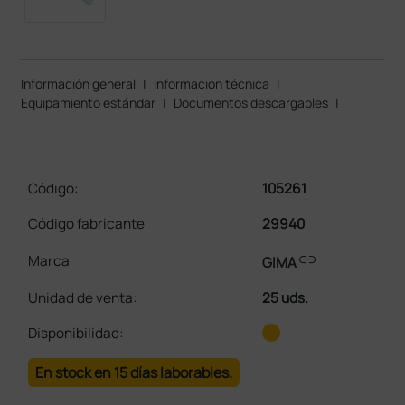
Información general
|
Información técnica
|
Equipamiento estándar
|
Documentos descargables
|
Código:
105261
Código fabricante
29940
link
Marca
GIMA
Unidad de venta
:
25 uds.
Disponibilidad:
En stock en 15 días laborables.