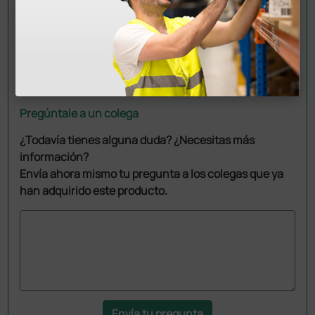
Pregúntale a un colega
¿Todavía tienes alguna duda? ¿Necesitas más
información?
Envía ahora mismo tu pregunta a los colegas que ya
han adquirido este producto.
Envía tu pregunta