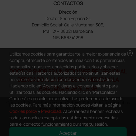
CONTACTOS
Dirección
Doctor Shop España SL
Domicilio Social: Calle Muntaner, 305,
Pral. 2ª – 08021 Barcelona
NIF: B66341298
cancel
Utilizamos cookies para garantizarte la mejor experiencia de
compra, ofrecerte contenidos en línea con tus preferencias,
personalizar nuestros contenidos publicitarios y obtener
DOCTOR SHOP ES UN SITIO WEB PROFESIONAL
estadísticas. Terceros autorizados también utilizan estas
DEDICADO A LA PROFESIÓN MÉDICA Y LA
herramientas en relación con los anuncios mostrados.
Haciendo clic en “Aceptar” darás el consentimiento para
ASISTENCIA SANITARIA
utilizar todas las cookies. Haciendo clic en “Personalizar
Cookies” es posible personalizar tus preferencias de uso de
Copyright Doctor Shop España 2005-2026 - Todos los derechos
las cookies. Para más información puedes visitar la página
reservados - NIF.: B66341298
Cookies policy
y
Privacidad
. Al cerrar este banner rechazas
todas las cookies excepto las estrictamente necesarias
para el correcto funcionamiento durante tu sesión.
Aceptar