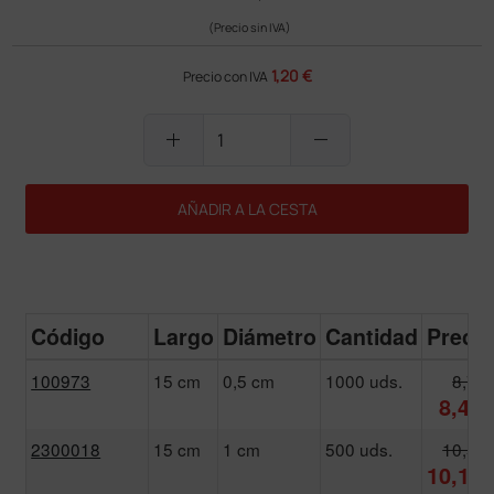
(Precio sin IVA)
1,20 €
Precio con IVA
add
remove
AÑADIR A LA CESTA
Código
Largo
Diámetro
Cantidad
Precio
100973
15 cm
0,5 cm
1000 uds.
8,79 
8,44 
2300018
15 cm
1 cm
500 uds.
10,59 
10,17 