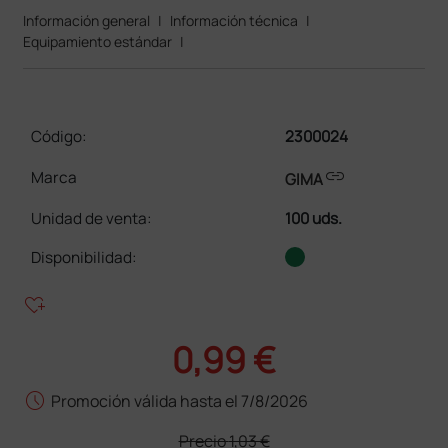
Información general
|
Información técnica
|
Equipamiento estándar
|
Código:
2300024
link
Marca
GIMA
Unidad de venta
:
100 uds.
Disponibilidad:
heart_plus
0,99 €
schedule
Promoción válida hasta el 7/8/2026
Precio
1,03 €