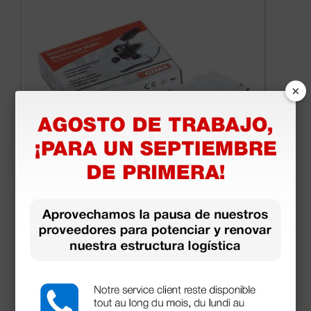
×
Portaobjetos biselados con una banda mate
1,35 €
1,80 €
(Precio sin IVA)
50 uds.