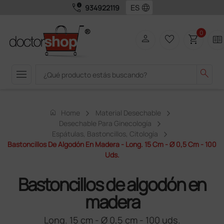
call_quality
language
934922119
0
person
favorite_border
shopping_cart
two_pager
menu
search
home
Home
Material Desechable
Desechable Para Ginecología
Espátulas, Bastoncillos, Citología
Bastoncillos De Algodón En Madera - Long. 15 Cm - Ø 0,5 Cm - 100
Uds.
Bastoncillos de algodón en
madera
Long. 15 cm - Ø 0,5 cm - 100 uds.