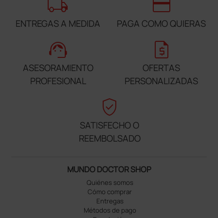
local_shipping
credit_card
ENTREGAS A MEDIDA
PAGA COMO QUIERAS
support_agent
request_quote
ASESORAMIENTO
OFERTAS
PROFESIONAL
PERSONALIZADAS
verified_user
SATISFECHO O
REEMBOLSADO
MUNDO DOCTOR SHOP
Quiénes somos
Cómo comprar
Entregas
Métodos de pago