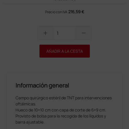
216,59 €
Precio con IVA
add
remove
AÑADIR A LA CESTA
Información general
Campo quirúrgico estéril de TNT para intervenciones
oftálmicas.
Hueco de 10×10 cm con capa de corte de 6×9 cm.
Provisto de bolsa para la recogida de los líquidos y
barra ajustable.