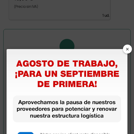
(Precio sin IVA)
1 ud.
×
Pregúntale a un colega
¿Todavía tienes alguna duda? ¿Necesitas más
información?
Envía ahora mismo tu pregunta a los colegas que ya
han adquirido este producto.