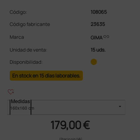
Código:
108065
Código fabricante
23635
link
Marca
GIMA
Unidad de venta
:
15 uds.
Disponibilidad:
En stock en 15 días laborables.
heart_plus
Medidas
179,00 €
(Precio sin IVA)