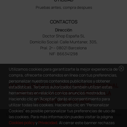
Pruebas antes, compra despues
CONTACTOS
Dirección
Doctor Shop España SL
Domicilio Social: Calle Muntaner, 305,
Pral. 2ª – 08021 Barcelona
NIF: B66341298
cancel
Utilizamos cookies para garantizarte la mejor experiencia de
compra, ofrecerte contenidos en línea con tus preferencias,
personalizar nuestros contenidos publicitarios y obtener
DOCTOR SHOP ES UN SITIO WEB PROFESIONAL
estadísticas. Terceros autorizados también utilizan estas
DEDICADO A LA PROFESIÓN MÉDICA Y LA
herramientas en relación con los anuncios mostrados.
Haciendo clic en “Aceptar” darás el consentimiento para
ASISTENCIA SANITARIA
utilizar todas las cookies. Haciendo clic en “Personalizar
Cookies” es posible personalizar tus preferencias de uso de
Copyright Doctor Shop España 2005-2026 - Todos los derechos
las cookies. Para más información puedes visitar la página
reservados - NIF.: B66341298
Cookies policy
y
Privacidad
. Al cerrar este banner rechazas