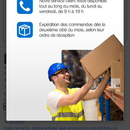
Envía tu pregunta
4,4
/5
597
opiniones
Nuestras reseñas de 4 y 5 estrellas.
Haga clic aquí para leerlos todos >
Anterior
Siguiente
14 Jul 2026
todo correcto. podria señalar que un poco caro los portes y el