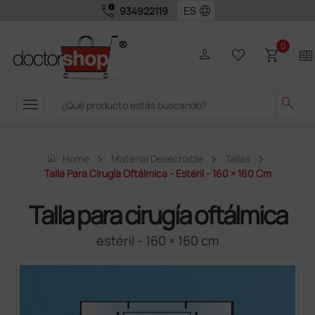
call_quality
language
934922119
0
person
favorite_border
shopping_cart
two_pager
menu
search
home
Home
Material Desechable
Tallas
Talla Para Cirugía Oftálmica - Estéril - 160 × 160 Cm
Talla para cirugía oftálmica
estéril - 160 × 160 cm