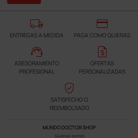
local_shipping
credit_card
ENTREGAS A MEDIDA
PAGA COMO QUIERAS
support_agent
request_quote
ASESORAMIENTO
OFERTAS
PROFESIONAL
PERSONALIZADAS
verified_user
SATISFECHO O
REEMBOLSADO
MUNDO DOCTOR SHOP
Quiénes somos