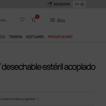
call_quality
language
934922119
0
favorite_border
shopping_cart
two_pager
Blog
rate
ICO
TERAPIA
VESTUARIO
PROMOCIONES
desechable estéril acoplado
umentos descargables
|