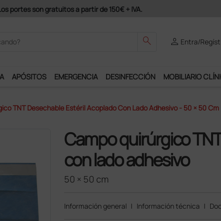
odrás disfrutar de muchos servicios exclusivos.
search
person
Entra/Regíst
A
APÓSITOS
EMERGENCIA
DESINFECCIÓN
MOBILIARIO CLÍN
ico TNT Desechable Estéril Acoplado Con Lado Adhesivo - 50 × 50 Cm
Campo quirúrgico TNT 
con lado adhesivo
50 × 50 cm
Información general
|
Información técnica
|
Doc