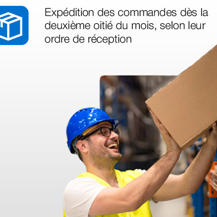
a
Talla para cirugía
l - 160 ×
oftálmica - estéril - 160 ×
260 cm
177,00 €
(Precio sin IVA)
15 uds.
10 uds.