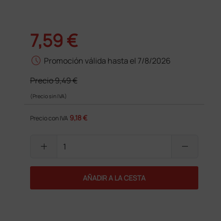
7,59 €
schedule
Promoción válida hasta el 7/8/2026
Precio
9,49 €
(Precio sin IVA)
9,18 €
Precio con IVA
add
remove
AÑADIR A LA CESTA