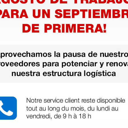
Información técnica
 azul claro 54 g/m2 con un lado
Medidas: 50 × 50 cm
ileno), sin latex.
s