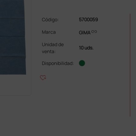
Código:
5700059
link
Marca
GIMA
Unidad de
10 uds.
venta
:
Disponibilidad:
heart_plus