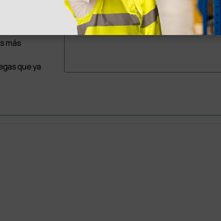
as más
legas que ya