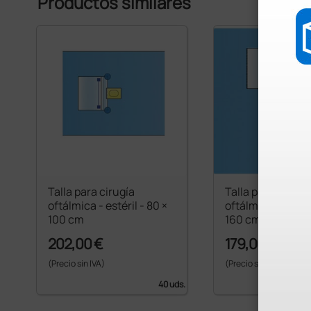
Productos similares
Talla para cirugía
Talla para cirugí
oftálmica - estéril - 80 ×
oftálmica - estéri
100 cm
160 cm
202,00 €
179,00 €
(Precio sin IVA)
(Precio sin IVA)
40 uds.