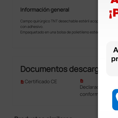
Información general
Campo quirúrgico TNT desechable estéril acoplado de color
con adhesivo.
Empaquetado en una bolsa de polietileno estéril (óxido de et
Documentos descargable
Certificado CE
Declaración de
conformidad