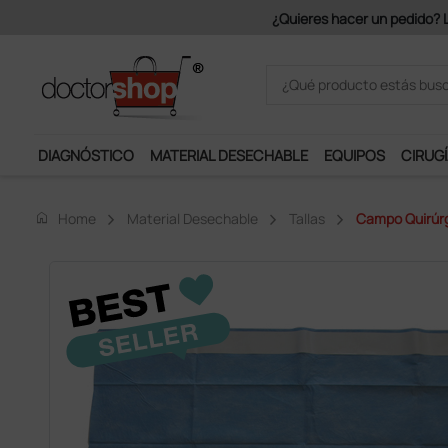
Únete al programa Ds Plus y p
DIAGNÓSTICO
MATERIAL DESECHABLE
EQUIPOS
CIRUGÍ
home
Home
Material Desechable
Tallas
Campo Quirúrg