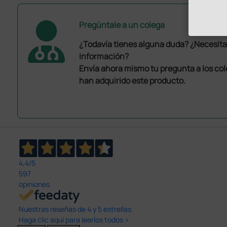
Pregúntale a un colega
¿Todavía tienes alguna duda? ¿Necesit
información?
Envía ahora mismo tu pregunta a los co
han adquirido este producto.
4,4
/5
597
opiniones
Nuestras reseñas de 4 y 5 estrellas.
Haga clic aquí para leerlos todos >