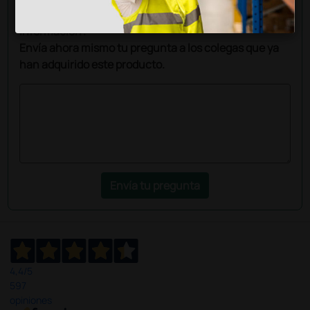
¿Todavía tienes alguna duda? ¿Necesitas más
información?
Envía ahora mismo tu pregunta a los colegas que ya
han adquirido este producto.
Envía tu pregunta
4,4
/5
597
opiniones