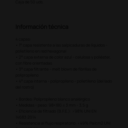
Caja de 50 uds.
Información técnica
4 capas:
• 1° capa resistente a las salpicaduras de líquidos -
polietileno en red hexagonal
• 2° capa externa de color azul - celulosa y poliéster,
con fibre orientadas
• 3° capa filtrante - melt blown de fibrillas de
polipropileno
• 4° capa interna - polipropileno - polietileno (del lado
del rostro)
• Bordes: Polipropileno blanco analérgico
• Medidas - peso: 98×180 ± 3 mm - 3,5 g
• Eficiencia de filtrado (B.F.E.): >98% UNI EN
14683:2014
• Resistencia al flujo respiratorio: <49% Pa/cm2 UNI