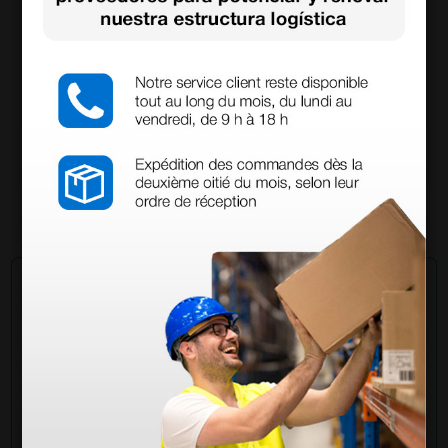
Mascarillas quirúrgicas de 4 capas Afluid® de
tipo IIR con filtro 98% y gomas - azul
13,78 €
(Precio sin IVA)
50 uds.
Pregúntale a un colega