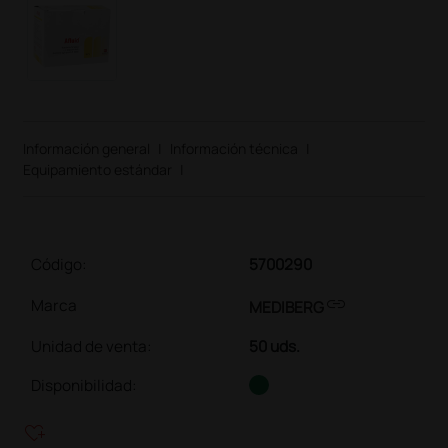
Información general
|
Información técnica
|
Equipamiento estándar
|
Código:
5700290
link
Marca
MEDIBERG
Unidad de venta
:
50 uds.
Disponibilidad:
heart_plus