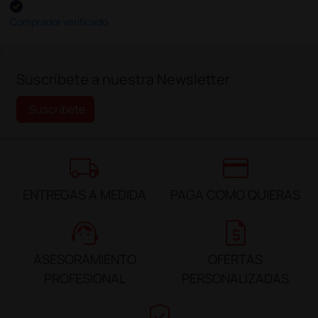
Comprador verificado
;
Suscríbete a nuestra Newsletter
Suscríbete
local_shipping
credit_card
ENTREGAS A MEDIDA
PAGA COMO QUIERAS
support_agent
request_quote
ASESORAMIENTO
OFERTAS
PROFESIONAL
PERSONALIZADAS
verified_user