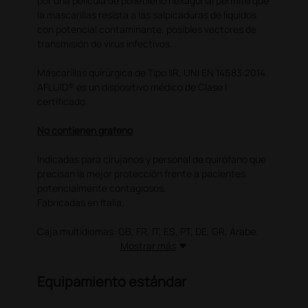
por una película de polietileno hexagonal permite que
la mascarillas resista a las salpicaduras de líquidos
con potencial contaminante, posibles vectores de
transmisión de virus infectivos.
Máscarillas quirúrgica de Tipo IIR, UNI EN 14683:2014.
AFLUID® es un dispositivo médico de Clase I
certificado.
No contienen grafeno
Indicadas para cirujanos y personal de quirófano que
precisan la mejor protección frente a pacientes
potencialmente contagiosos.
Fabricadas en Italia.
Caja multidiomas: GB, FR, IT, ES, PT, DE, GR, Árabe.
Mostrar más
Equipamiento estándar