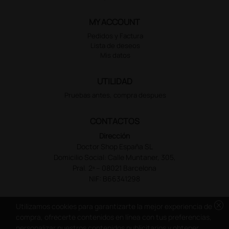
MY ACCOUNT
Pedidos y Factura
Lista de deseos
Mis datos
UTILIDAD
Pruebas antes, compra despues
CONTACTOS
Dirección
Doctor Shop España SL
Domicilio Social: Calle Muntaner, 305,
Pral. 2ª – 08021 Barcelona
NIF: B66341298
cancel
Utilizamos cookies para garantizarte la mejor experiencia de
compra, ofrecerte contenidos en línea con tus preferencias,
personalizar nuestros contenidos publicitarios y obtener