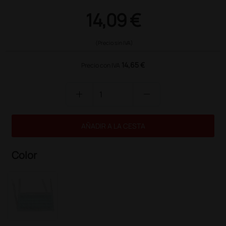
14,09 €
(Precio sin IVA)
14,65 €
Precio con IVA
add
remove
AÑADIR A LA CESTA
Color