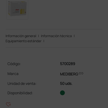
Información general
|
Información técnica
|
Equipamiento estándar
|
Código:
5700289
link
Marca
MEDIBERG
Unidad de venta
:
50 uds.
Disponibilidad:
heart_plus