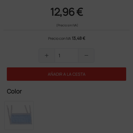
12,96 €
(Precio sin IVA)
13,48 €
Precio con IVA
add
remove
AÑADIR A LA CESTA
Color