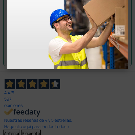
han adquirido este producto.
Envía tu pregunta
4,4
/5
597
opiniones
Nuestras reseñas de 4 y 5 estrellas.
Haga clic aquí para leerlos todos >
Anterior
Siguiente