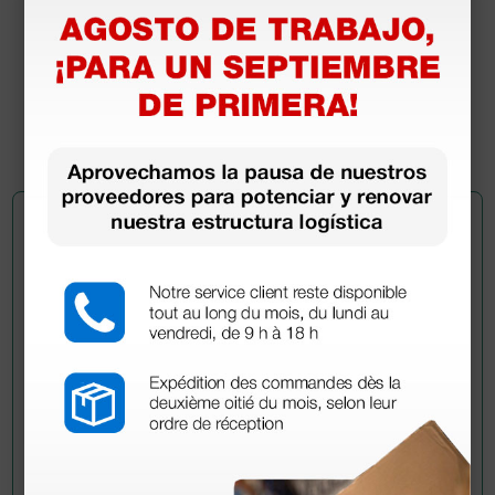
EN 14683:2014
• Carga microbiana: =30 UFC/g UNI EN 14683:2014
• Resistencia a las salpicaduras de líquidos:
Resistente a una presión de 16 kPa, ISO 22609 - UNI
EN 14683:2014
Pregúntale a un colega
¿Todavía tienes alguna duda? ¿Necesitas más
información?
Envía ahora mismo tu pregunta a los colegas que ya