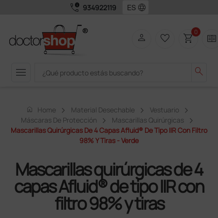
call_quality
language
934922119
0
person
favorite_border
shopping_cart
two_pager
menu
search
home
Home
Material Desechable
Vestuario
Máscaras De Protección
Mascarillas Quirúrgicas
Mascarillas Quirúrgicas De 4 Capas Afluid® De Tipo IIR Con Filtro
98% Y Tiras - Verde
Mascarillas quirúrgicas de 4
capas Afluid® de tipo IIR con
filtro 98% y tiras