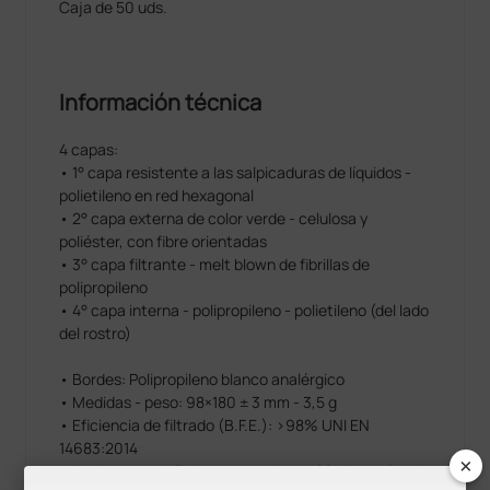
Caja de 50 uds.
Información técnica
4 capas:
• 1° capa resistente a las salpicaduras de líquidos -
polietileno en red hexagonal
• 2° capa externa de color verde - celulosa y
poliéster, con fibre orientadas
• 3° capa filtrante - melt blown de fibrillas de
polipropileno
• 4° capa interna - polipropileno - polietileno (del lado
del rostro)
• Bordes: Polipropileno blanco analérgico
• Medidas - peso: 98×180 ± 3 mm - 3,5 g
• Eficiencia de filtrado (B.F.E.): >98% UNI EN
14683:2014
×
• Resistencia al flujo respiratorio: <49% Pa/cm2 UNI