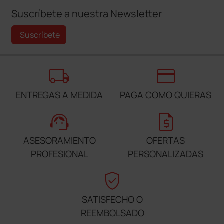
Suscríbete a nuestra Newsletter
Suscríbete
local_shipping
credit_card
ENTREGAS A MEDIDA
PAGA COMO QUIERAS
support_agent
request_quote
ASESORAMIENTO
OFERTAS
PROFESIONAL
PERSONALIZADAS
verified_user
SATISFECHO O
REEMBOLSADO