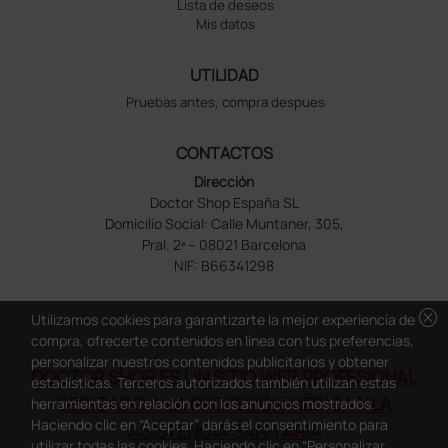
Lista de deseos
Mis datos
UTILIDAD
Pruebas antes, compra despues
CONTACTOS
Dirección
Doctor Shop España SL
Domicilio Social: Calle Muntaner, 305,
Pral. 2ª – 08021 Barcelona
NIF: B66341298
cancel
Utilizamos cookies para garantizarte la mejor experiencia de
compra, ofrecerte contenidos en línea con tus preferencias,
personalizar nuestros contenidos publicitarios y obtener
DOCTOR SHOP ES UN SITIO WEB PROFESIONAL
estadísticas. Terceros autorizados también utilizan estas
DEDICADO A LA PROFESIÓN MÉDICA Y LA
herramientas en relación con los anuncios mostrados.
Haciendo clic en “Aceptar” darás el consentimiento para
ASISTENCIA SANITARIA
utilizar todas las cookies. Haciendo clic en “Personalizar