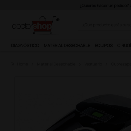
Únete al programa Ds Plus y p
DIAGNÓSTICO
MATERIAL DESECHABLE
EQUIPOS
CIRUGÍ
home
Home
Material Desechable
Vestuario
Cubrezapa