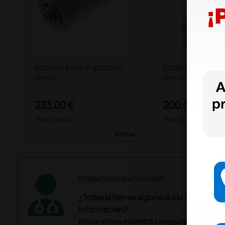
Bobinas para dispositivo
Soporte para dis
Orma
Orma - repuesto
233,00 €
200,00 €
(Precio sin IVA)
(Precio sin IVA)
4 rollos
Pregúntale a un colega
¿Todavía tienes alguna duda? ¿Necesit
información?
Envía ahora mismo tu pregunta a los co