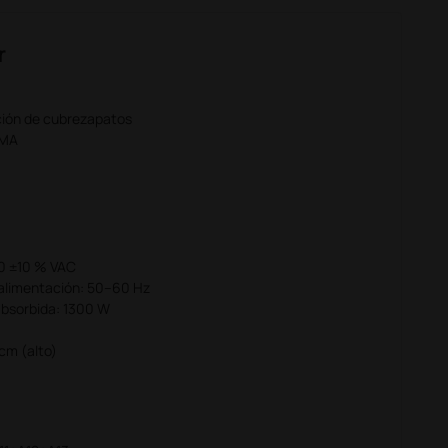
r
ación de cubrezapatos
RMA
30 ±10 % VAC
 alimentación: 50–60 Hz
absorbida: 1300 W
cm (alto)