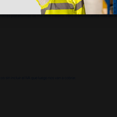
en otras plataformas de material médico. Pero el envío cuesta más del 
 sin incluir el IVA que luego nos van a cobrar.