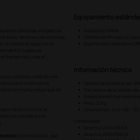
Equipamiento estánda
ezapato utilizando una película
Dispositivo ORMA
prácticas, técnicas y económicas.
1 bobina de film para la cre
 al colocar el zapato en el
Soporte para dispositivo O
encuentra la película
en tiempo real, crea el
Información técnica
sla por completo, creando una
entorpece ni dificulta el
Tensión de alimentación: 2
na duración mucho mayor que los
Frecuencia de la tensión de
Potencia eléctrica máxima 
Peso: 22 kg
 capaz de revolucionar el
Dimensiones: 44,5 × 80 × 33 
olado por una placa con
Conformidad
s.
Directiva 2006/95/CE
Directiva 2004/108/CE
de protección individual), que
residuos