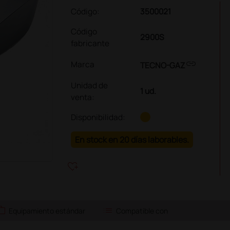
Código:
3500021
Código
2900S
fabricante
link
Marca
TECNO-GAZ
Unidad de
1 ud.
venta
:
Disponibilidad:
En stock en 20 días laborables.
heart_plus
ork
list
Equipamiento estándar
Compatible con