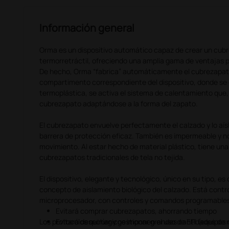
Información general
Orma es un dispositivo automático capaz de crear un cubr
termorretráctil, ofreciendo una amplia gama de ventajas 
De hecho, Orma “fabrica” automáticamente el cubrezapato:
compartimento correspondiente del dispositivo, donde se 
termoplástica, se activa el sistema de calentamiento que, 
cubrezapato adaptándose a la forma del zapato.
El cubrezapato envuelve perfectamente el calzado y lo aí
barrera de protección eficaz. También es impermeable y no 
movimiento. Al estar hecho de material plástico, tiene u
cubrezapatos tradicionales de tela no tejida.
El dispositivo, elegante y tecnológico, único en su tipo, es
concepto de aislamiento biológico del calzado. Está contr
microprocesador, con controles y comandos programable
Evitará comprar cubrezapatos, ahorrando tiempo
Los protocolos quirúrgicos imponen el uso de EPI (equipos 
Evitará desechar y gestionar grandes cantidades de 