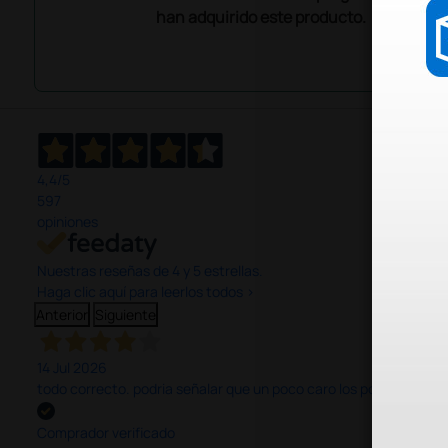
han adquirido este producto.
4,4
/5
597
opiniones
Nuestras reseñas de 4 y 5 estrellas.
Haga clic aquí para leerlos todos >
Anterior
Siguiente
14 Jul 2026
todo correcto. podria señalar que un poco caro los portes y el pl
Comprador verificado