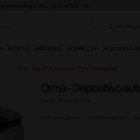
odrás disfrutar de muchos servicios exclusivos.
search
person
Entra/Regíst
A
APÓSITOS
EMERGENCIA
DESINFECCIÓN
MOBILIARIO CLÍN
tos
Orma - Dispositivo Automático Para Cubrezapatos
Orma - Dispositivo au
para cubrezapatos
Información general
|
Información técnica
|
Equ