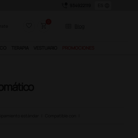
call_quality
language
934922119
0
favorite_border
shopping_cart
two_pager
Blog
rate
ICO
TERAPIA
VESTUARIO
PROMOCIONES
tomático
ipamiento estándar
|
Compatible con
|