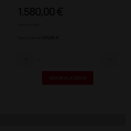
1.580,00 €
(Precio sin IVA)
1.911,80 €
Precio con IVA
add
remove
AÑADIR A LA CESTA