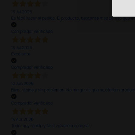
13 Jul 2026
Es fácil hacer el pedido. El producto, bastante mas barato que 
Comprador verificado
13 Jul 2026
Excelente
Comprador verificado
12 Jun 2026
Bien, rápida y sin problemas. No me gusta que se oferten productos
Comprador verificado
14 Abr 2026
Todo muy rápido y fácil,volveré a comprar.