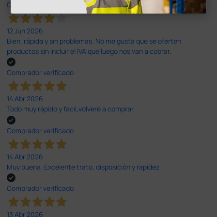
Comprador verificado
12 Jun 2026
Bien, rápida y sin problemas. No me gusta que se oferten
productos sin incluir el IVA que luego nos van a cobrar.
Comprador verificado
14 Abr 2026
Todo muy rápido y fácil,volveré a comprar.
Comprador verificado
14 Abr 2026
Muy buena. Excelente trato, disposición y rapidez
Comprador verificado
13 Abr 2026