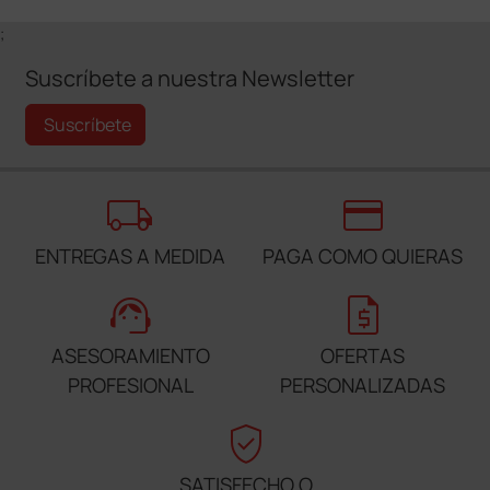
;
Suscríbete a nuestra Newsletter
Suscríbete
local_shipping
credit_card
ENTREGAS A MEDIDA
PAGA COMO QUIERAS
support_agent
request_quote
ASESORAMIENTO
OFERTAS
PROFESIONAL
PERSONALIZADAS
verified_user
SATISFECHO O