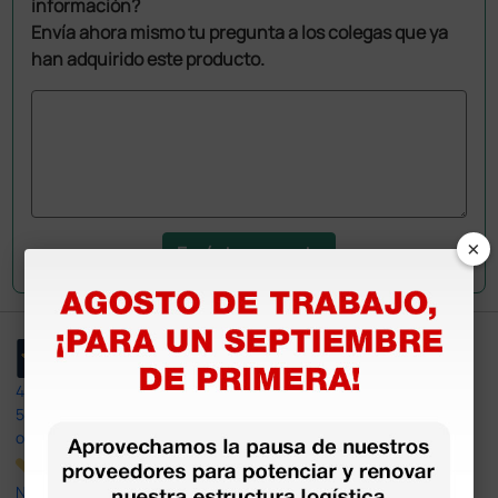
información?
Envía ahora mismo tu pregunta a los colegas que ya
han adquirido este producto.
×
Envía tu pregunta
4,4
/5
597
opiniones
Nuestras reseñas de 4 y 5 estrellas.