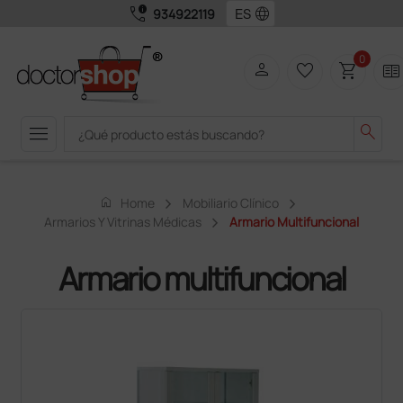
call_quality
language
934922119
0
person
favorite_border
shopping_cart
two_pager
menu
search
home
Home
Mobiliario Clínico
Armarios Y Vitrinas Médicas
Armario Multifuncional
Armario multifuncional