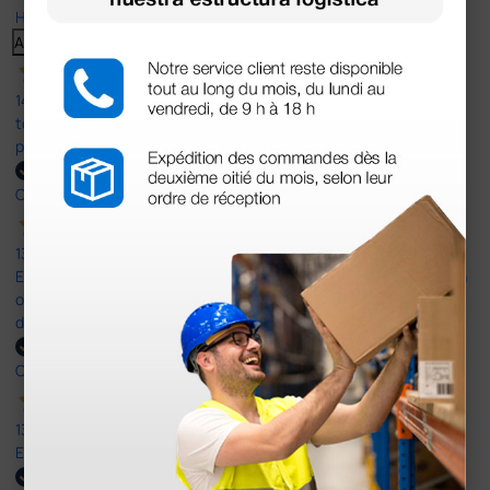
Haga clic aquí para leerlos todos >
Anterior
Siguiente
14 Jul 2026
todo correcto. podria señalar que un poco caro los portes y el
plazo de entrega se alarga.
Comprador verificado
13 Jul 2026
Es fácil hacer el pedido. El producto, bastante mas barato que en
otras plataformas de material médico. Pero el envío cuesta más
del doble que en cualquier otra empresa dentro de España.
Comprador verificado
13 Jul 2026
Excelente