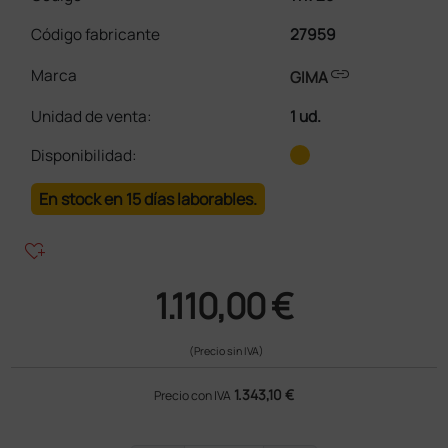
Código fabricante
27959
link
Marca
GIMA
Unidad de venta
:
1 ud.
Disponibilidad:
En stock en 15 días laborables.
heart_plus
1.110,00 €
(Precio sin IVA)
1.343,10 €
Precio con IVA