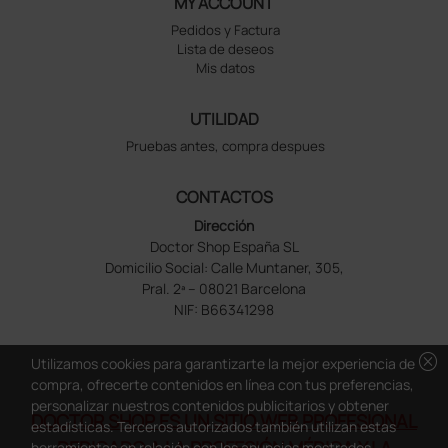
MY ACCOUNT
Pedidos y Factura
Lista de deseos
Mis datos
UTILIDAD
Pruebas antes, compra despues
CONTACTOS
Dirección
Doctor Shop España SL
Domicilio Social: Calle Muntaner, 305,
Pral. 2ª – 08021 Barcelona
NIF: B66341298
cancel
Utilizamos cookies para garantizarte la mejor experiencia de
compra, ofrecerte contenidos en línea con tus preferencias,
personalizar nuestros contenidos publicitarios y obtener
DOCTOR SHOP ES UN SITIO WEB PROFESIONAL
estadísticas. Terceros autorizados también utilizan estas
DEDICADO A LA PROFESIÓN MÉDICA Y LA
herramientas en relación con los anuncios mostrados.