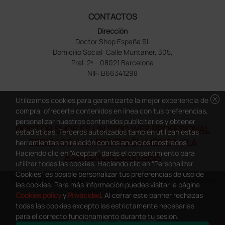
CONTACTOS
Dirección
Doctor Shop España SL
Domicilio Social: Calle Muntaner, 305,
Pral. 2ª – 08021 Barcelona
NIF: B66341298
cancel
Utilizamos cookies para garantizarte la mejor experiencia de
compra, ofrecerte contenidos en línea con tus preferencias,
personalizar nuestros contenidos publicitarios y obtener
DOCTOR SHOP ES UN SITIO WEB PROFESIONAL
estadísticas. Terceros autorizados también utilizan estas
DEDICADO A LA PROFESIÓN MÉDICA Y LA
herramientas en relación con los anuncios mostrados.
Haciendo clic en “Aceptar” darás el consentimiento para
ASISTENCIA SANITARIA
utilizar todas las cookies. Haciendo clic en “Personalizar
Cookies” es posible personalizar tus preferencias de uso de
Copyright Doctor Shop España 2005-2026 - Todos los derechos
las cookies. Para más información puedes visitar la página
reservados - NIF.: B66341298
Cookies policy
y
Privacidad
. Al cerrar este banner rechazas
todas las cookies excepto las estrictamente necesarias
para el correcto funcionamiento durante tu sesión.