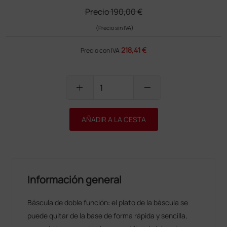
Precio
190,00 €
(Precio sin IVA)
218,41 €
Precio con IVA
add
remove
AÑADIR A LA CESTA
Información general
Báscula de doble función: el plato de la báscula se
puede quitar de la base de forma rápida y sencilla,