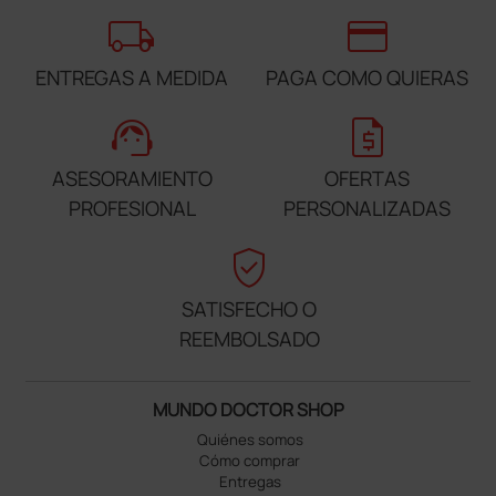
local_shipping
credit_card
ENTREGAS A MEDIDA
PAGA COMO QUIERAS
support_agent
request_quote
ASESORAMIENTO
OFERTAS
PROFESIONAL
PERSONALIZADAS
verified_user
SATISFECHO O
REEMBOLSADO
MUNDO DOCTOR SHOP
Quiénes somos
Cómo comprar
Entregas