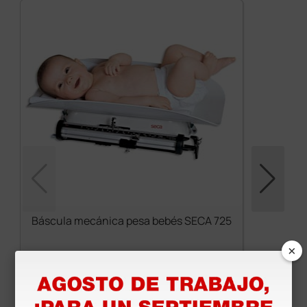
Báscula mecánica pesa bebés SECA 725
×
324,00 €
405,00 €
(Precio sin IVA)