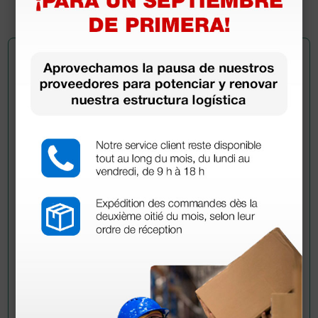
1 ud.
Pregúntale a un colega
¿Todavía tienes alguna duda? ¿Necesitas más
información?
Envía ahora mismo tu pregunta a los colegas que ya
han adquirido este producto.