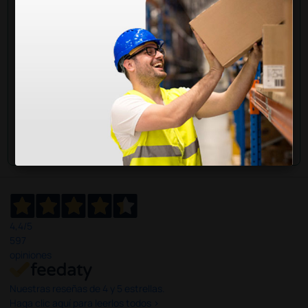
Envía ahora mismo tu pregunta a los colegas que ya
han adquirido este producto.
Envía tu pregunta
4,4
/5
597
opiniones
Nuestras reseñas de 4 y 5 estrellas.
Haga clic aquí para leerlos todos >