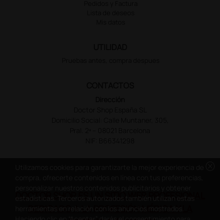
Pedidos y Factura
Lista de deseos
Mis datos
UTILIDAD
Pruebas antes, compra despues
CONTACTOS
Dirección
Doctor Shop España SL
Domicilio Social: Calle Muntaner, 305,
Pral. 2ª – 08021 Barcelona
NIF: B66341298
cancel
Utilizamos cookies para garantizarte la mejor experiencia de
compra, ofrecerte contenidos en línea con tus preferencias,
personalizar nuestros contenidos publicitarios y obtener
DOCTOR SHOP ES UN SITIO WEB PROFESIONAL
estadísticas. Terceros autorizados también utilizan estas
DEDICADO A LA PROFESIÓN MÉDICA Y LA
herramientas en relación con los anuncios mostrados.
Haciendo clic en “Aceptar” darás el consentimiento para