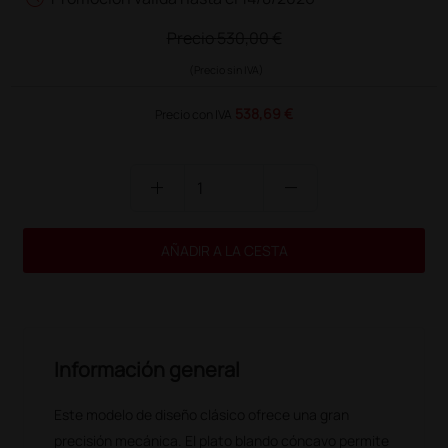
Precio
530,00 €
(Precio sin IVA)
538,69 €
Precio con IVA
add
remove
AÑADIR A LA CESTA
Información general
Este modelo de diseño clásico ofrece una gran
precisión mecánica. El plato blando cóncavo permite