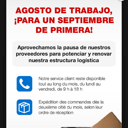
Báscula mecánica pesa bebés SECA 725
324,00 €
405,00 €
(Precio sin IVA)
1 ud.
Pregúntale a un colega
¿Todavía tienes alguna duda? ¿Necesitas más
información?