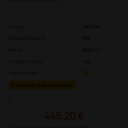
Código:
1900216
Código fabricante
745
link
Marca
SECA
Unidad de venta
:
1 ud.
Disponibilidad:
En stock en 15 días laborables.
heart_plus
445,20 €
schedule
Promoción válida hasta el 14/8/2026