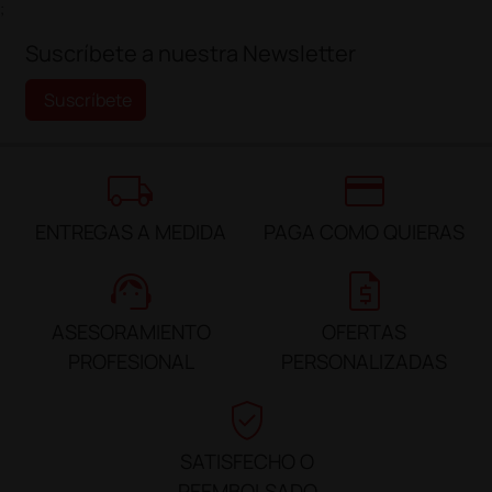
;
Suscríbete a nuestra Newsletter
Suscríbete
local_shipping
credit_card
ENTREGAS A MEDIDA
PAGA COMO QUIERAS
support_agent
request_quote
ASESORAMIENTO
OFERTAS
PROFESIONAL
PERSONALIZADAS
verified_user
SATISFECHO O
REEMBOLSADO