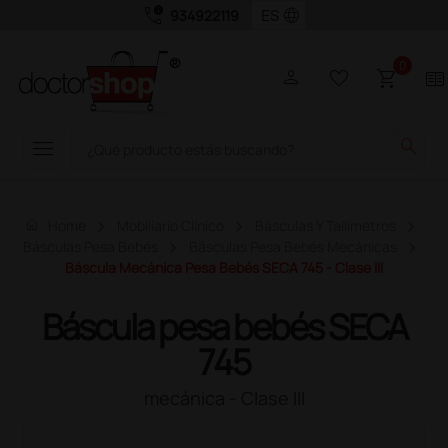
call_quality
language
934922119
0
person
favorite_border
shopping_cart
two_pager
menu
search
home
Home
Mobiliario Clínico
Básculas Y Tallímetros
Básculas Pesa Bebés
Básculas Pesa Bebés Mecánicas
Báscula Mecánica Pesa Bebés SECA 745 - Clase III
Báscula pesa bebés SECA
745
mecánica - Clase III