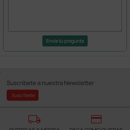
Envía tu pregunta
;
Suscríbete a nuestra Newsletter
Suscríbete
local_shipping
credit_card
ENTREGAS A MEDIDA
PAGA COMO QUIERAS