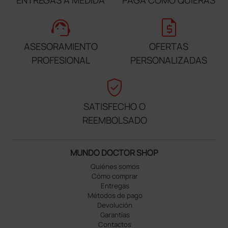
support_agent
request_quote
ASESORAMIENTO
OFERTAS
PROFESIONAL
PERSONALIZADAS
verified_user
SATISFECHO O
REEMBOLSADO
MUNDO DOCTOR SHOP
Quiénes somos
Cómo comprar
Entregas
Métodos de pago
Devolución
Garantías
Contactos