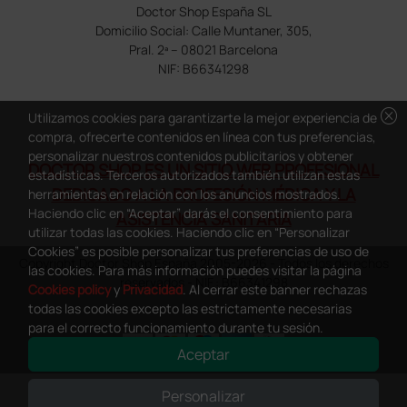
Doctor Shop España SL
Domicilio Social: Calle Muntaner, 305,
Pral. 2ª – 08021 Barcelona
NIF: B66341298
cancel
Utilizamos cookies para garantizarte la mejor experiencia de
compra, ofrecerte contenidos en línea con tus preferencias,
personalizar nuestros contenidos publicitarios y obtener
DOCTOR SHOP ES UN SITIO WEB PROFESIONAL
estadísticas. Terceros autorizados también utilizan estas
DEDICADO A LA PROFESIÓN MÉDICA Y LA
herramientas en relación con los anuncios mostrados.
Haciendo clic en “Aceptar” darás el consentimiento para
ASISTENCIA SANITARIA
utilizar todas las cookies. Haciendo clic en “Personalizar
Cookies” es posible personalizar tus preferencias de uso de
Copyright Doctor Shop España 2005-2026 - Todos los derechos
las cookies. Para más información puedes visitar la página
reservados - NIF.: B66341298
Cookies policy
y
Privacidad
. Al cerrar este banner rechazas
todas las cookies excepto las estrictamente necesarias
para el correcto funcionamiento durante tu sesión.
Aceptar
0
This site is protected by reCAPTCHA and the Google
Privacy Policy
and
Personalizar