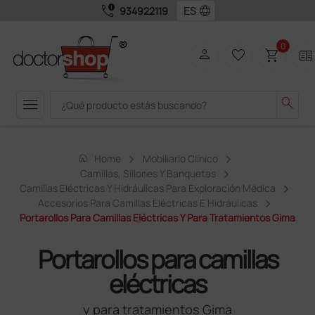
call_quality
language
934922119
0
person
favorite_border
shopping_cart
two_pager
menu
search
home
Home
Mobiliario Clínico
Camillas, Sillones Y Banquetas
Camillas Eléctricas Y Hidráulicas Para Exploración Médica
Accesorios Para Camillas Eléctricas E Hidráulicas
Portarollos Para Camillas Eléctricas Y Para Tratamientos Gima
Portarollos para camillas
eléctricas
y para tratamientos Gima