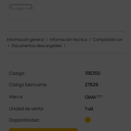
Información general
|
Información técnica
|
Compatible con
|
Documentos descargables
|
Código:
106350
Código fabricante
27629
link
Marca
GIMA
Unidad de venta
:
1 ud.
Disponibilidad: