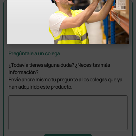
Pregúntale a un colega
¿Todavía tienes alguna duda? ¿Necesitas más
información?
Envía ahora mismo tu pregunta a los colegas que ya
han adquirido este producto.