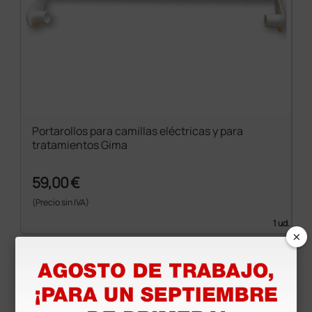
Portarollos para camillas eléctricas y para
tratamientos Gima
59,00 €
(Precio sin IVA)
1 ud.
×
Productos similares