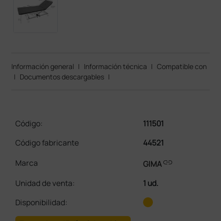
Información general
|
Información técnica
|
Compatible con
|
Documentos descargables
|
Código:
111501
Código fabricante
44521
link
Marca
GIMA
Unidad de venta
:
1 ud.
Disponibilidad: