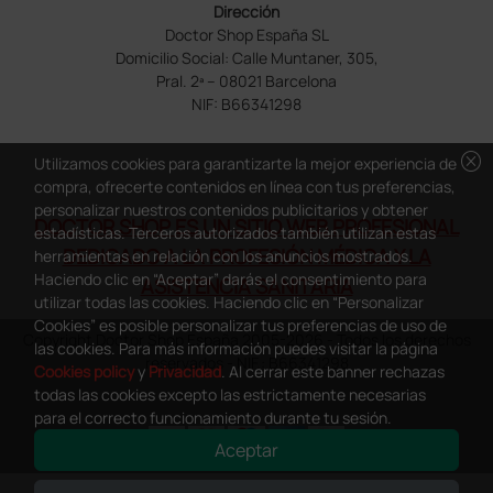
Dirección
Doctor Shop España SL
Domicilio Social: Calle Muntaner, 305,
Pral. 2ª – 08021 Barcelona
NIF: B66341298
cancel
Utilizamos cookies para garantizarte la mejor experiencia de
compra, ofrecerte contenidos en línea con tus preferencias,
personalizar nuestros contenidos publicitarios y obtener
DOCTOR SHOP ES UN SITIO WEB PROFESIONAL
estadísticas. Terceros autorizados también utilizan estas
DEDICADO A LA PROFESIÓN MÉDICA Y LA
herramientas en relación con los anuncios mostrados.
Haciendo clic en “Aceptar” darás el consentimiento para
ASISTENCIA SANITARIA
utilizar todas las cookies. Haciendo clic en “Personalizar
Cookies” es posible personalizar tus preferencias de uso de
Copyright Doctor Shop España 2005-2026 - Todos los derechos
las cookies. Para más información puedes visitar la página
reservados - NIF.: B66341298
Cookies policy
y
Privacidad
. Al cerrar este banner rechazas
todas las cookies excepto las estrictamente necesarias
para el correcto funcionamiento durante tu sesión.
Aceptar