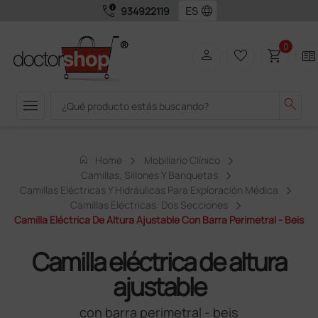
call_quality
language
934922119
0
person
favorite_border
shopping_cart
two_pager
menu
search
home
Home
Mobiliario Clínico
Camillas, Sillones Y Banquetas
Camillas Eléctricas Y Hidráulicas Para Exploración Médica
Camillas Eléctricas: Dos Secciones
Camilla Eléctrica De Altura Ajustable Con Barra Perimetral - Beis
Camilla eléctrica de altura
ajustable
con barra perimetral - beis