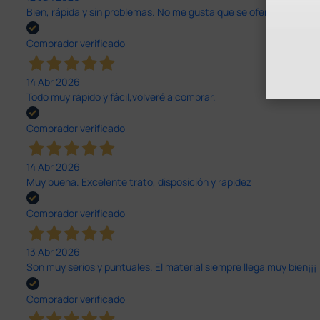
Bien, rápida y sin problemas. No me gusta que se oferten productos
Comprador verificado
14 Abr 2026
Todo muy rápido y fácil,volveré a comprar.
Comprador verificado
14 Abr 2026
Muy buena. Excelente trato, disposición y rapidez
Comprador verificado
13 Abr 2026
Son muy serios y puntuales. El material siempre llega muy bien¡¡¡
Comprador verificado