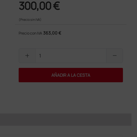
300,00 €
(Precio sin IVA)
363,00 €
Precio con IVA
add
remove
AÑADIR A LA CESTA