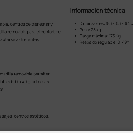
Información técnica
Dimensiones: 183 × 63 × 64 
apia, centros de bienestar y
Peso: 28 kg
illa removible para el confort del
Carga máxima: 175 Kg
daptarse a diferentes
Respaldo regulable: 0-49°
mohadilla removible permiten
lable de 0 a 49 grados para
os.
masajes, centros estéticos.