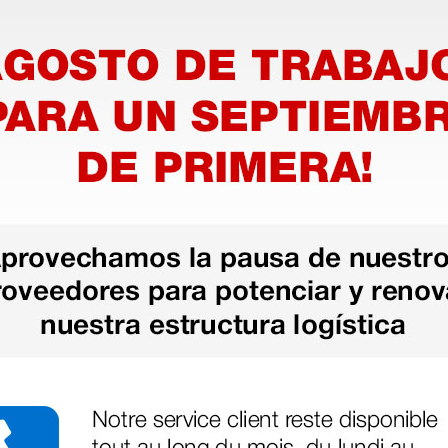
as más
legas que ya