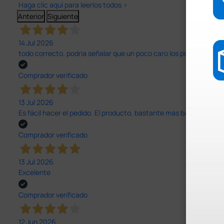
Haga clic aquí para leerlos todos >
Anterior
Siguiente
14 Jul 2026
todo correcto. podria señalar que un poco caro los portes y el pl
Comprador verificado
13 Jul 2026
Es fácil hacer el pedido. El producto, bastante mas barato que 
Comprador verificado
13 Jul 2026
Excelente
Comprador verificado
12 Jun 2026