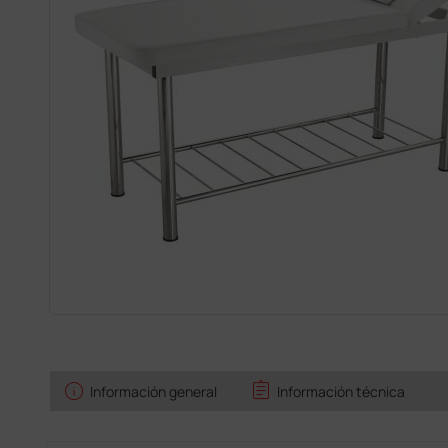
info
assignment
Información general
Información técnica