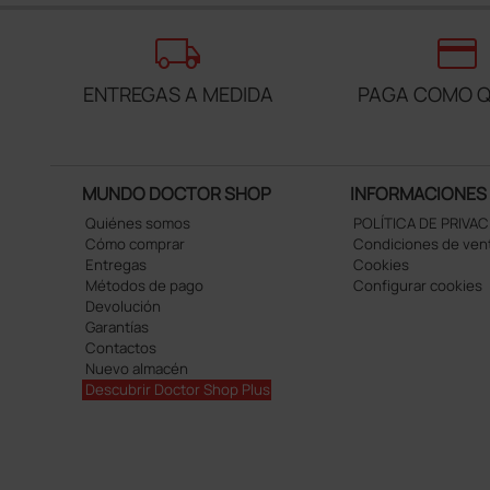
local_shipping
credit_card
ENTREGAS A MEDIDA
PAGA COMO Q
MUNDO DOCTOR SHOP
INFORMACIONES
Quiénes somos
POLÍTICA DE PRIVA
Cómo comprar
Condiciones de ven
Entregas
Cookies
Métodos de pago
Configurar cookies
Devolución
Garantías
Contactos
Nuevo almacén
Descubrir Doctor Shop Plus