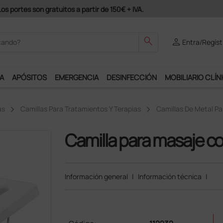
s portes son gratuitos a partir de 150€ + IVA.
search
person
Entra/Regíst
A
APÓSITOS
EMERGENCIA
DESINFECCIÓN
MOBILIARIO CLÍN
as
Camillas Para Tratamientos Y Terapias
Camillas De Metal Pa
Camilla para masaje con
Información general
|
Información técnica
|