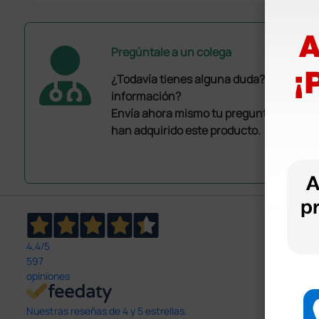
Pregúntale a un colega
¿Todavía tienes alguna duda? ¿Necesit
información?
Envía ahora mismo tu pregunta a los co
han adquirido este producto.
4,4
/5
597
opiniones
Nuestras reseñas de 4 y 5 estrellas.