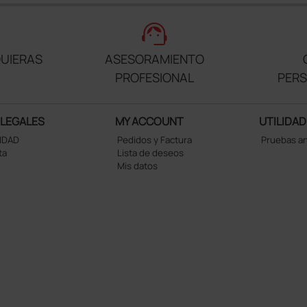
support_agent
UIERAS
ASESORAMIENTO
PROFESIONAL
PER
 LEGALES
MY ACCOUNT
UTILIDAD
CIDAD
Pedidos y Factura
Pruebas a
ta
Lista de deseos
Mis datos