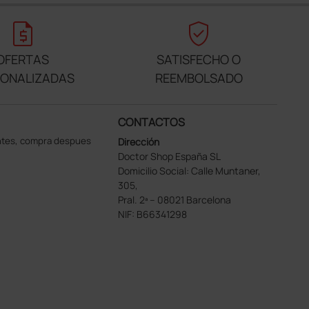
request_quote
verified_user
OFERTAS
SATISFECHO O
SONALIZADAS
REEMBOLSADO
CONTACTOS
ntes, compra despues
Dirección
Doctor Shop España SL
Domicilio Social: Calle Muntaner,
305,
Pral. 2ª – 08021 Barcelona
NIF: B66341298