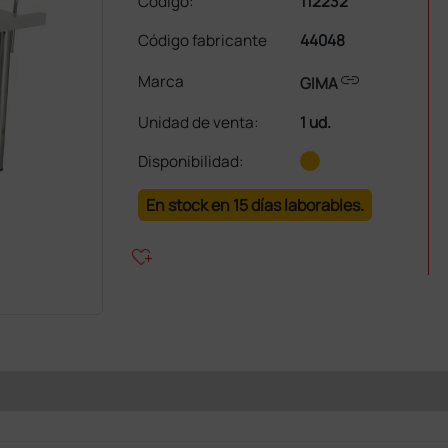
Código:
112232
Código fabricante
44048
link
Marca
GIMA
Unidad de venta
:
1 ud.
Disponibilidad:
En stock en 15 días laborables.
heart_plus