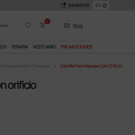
call_quality
language
934922119
Únete al pr
0
favorite_border
shopping_cart
two_pager
Blog
rate
ICO
TERAPIA
VESTUARIO
PROMOCIONES
ra Tratamientos Y Terapias
Camilla Para Masaje Con Orificio
 orificio