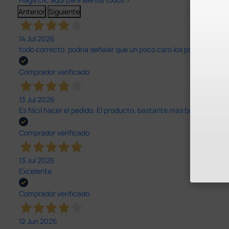
Anterior
Siguiente
14 Jul 2026
todo correcto. podria señalar que un poco caro los portes y el pl
Comprador verificado
13 Jul 2026
Es fácil hacer el pedido. El producto, bastante mas barato que 
Comprador verificado
13 Jul 2026
Excelente
Comprador verificado
12 Jun 2026