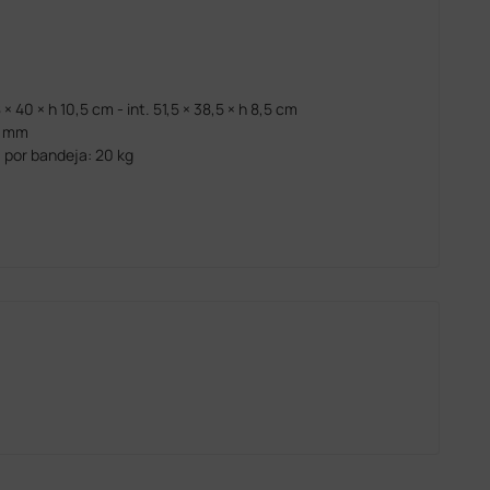
× 40 × h 10,5 cm - int. 51,5 × 38,5 × h 8,5 cm
0 mm
por bandeja: 20 kg