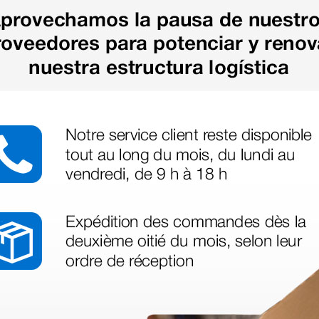
as más
legas que ya