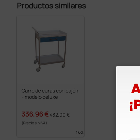
Productos similares
Carro de curas con cajón
- modelo deluxe
336,96 €
432,00 €
(Precio sin IVA)
1 ud.