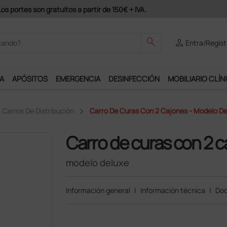
odrás disfrutar de muchos servicios exclusivos.
search
person
Entra/Regíst
A
APÓSITOS
EMERGENCIA
DESINFECCIÓN
MOBILIARIO CLÍN
Carros De Distribución
Carro De Curas Con 2 Cajones - Modelo De
Carro de curas con 2 
modelo deluxe
Información general
|
Información técnica
|
Doc