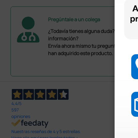
Pregúntale a un colega
¿Todavía tienes alguna duda? ¿Necesit
información?
Envía ahora mismo tu pregunta a los co
han adquirido este producto.
4,4
/5
597
opiniones
Nuestras reseñas de 4 y 5 estrellas.
Haga clic aquí para leerlos todos >