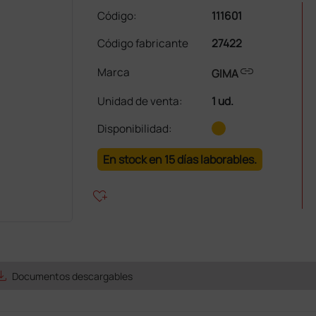
Código:
111601
Código fabricante
27422
link
Marca
GIMA
Unidad de venta
:
1 ud.
Disponibilidad:
En stock en 15 días laborables.
heart_plus
e_alt
Documentos descargables