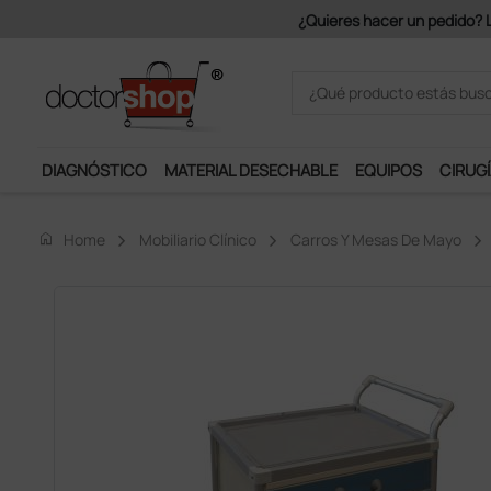
Únete al programa Ds Plus y p
DIAGNÓSTICO
MATERIAL DESECHABLE
EQUIPOS
CIRUGÍ
home
Home
Mobiliario Clínico
Carros Y Mesas De Mayo