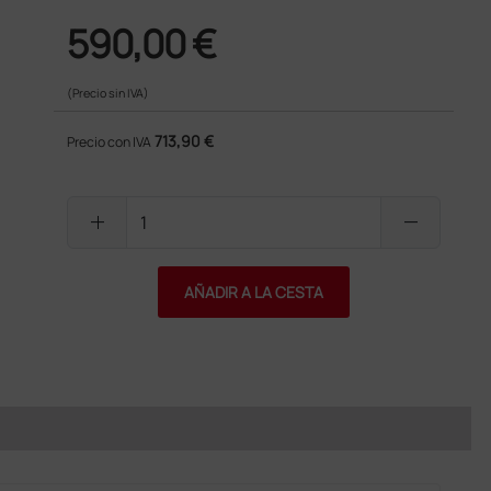
590,00 €
(Precio sin IVA)
713,90 €
Precio con IVA
add
remove
AÑADIR A LA CESTA