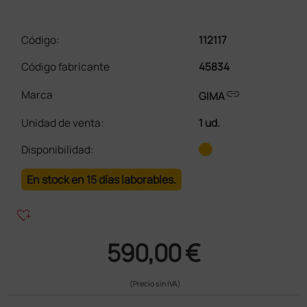
Código:
112117
Código fabricante
45834
link
Marca
GIMA
Unidad de venta
:
1 ud.
Disponibilidad:
En stock en 15 días laborables.
heart_plus
590,00 €
(Precio sin IVA)