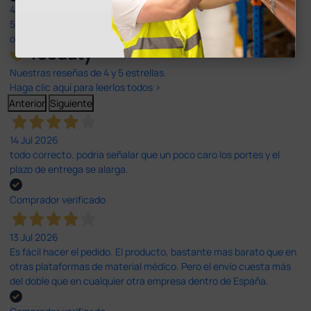
4,4
/5
597
opiniones
Nuestras reseñas de 4 y 5 estrellas.
Haga clic aquí para leerlos todos >
Anterior
Siguiente
14 Jul 2026
todo correcto. podria señalar que un poco caro los portes y el
plazo de entrega se alarga.
Comprador verificado
13 Jul 2026
Es fácil hacer el pedido. El producto, bastante mas barato que en
otras plataformas de material médico. Pero el envío cuesta más
del doble que en cualquier otra empresa dentro de España.