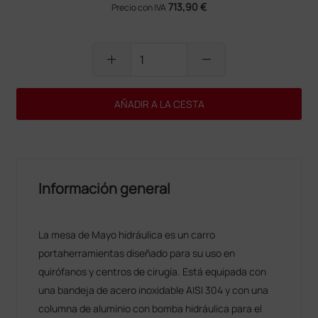
713,90 €
Precio con IVA
add
remove
AÑADIR A LA CESTA
Información general
La mesa de Mayo hidráulica es un carro
portaherramientas diseñado para su uso en
quirófanos y centros de cirugía. Está equipada con
una bandeja de acero inoxidable AISI 304 y con una
columna de aluminio con bomba hidráulica para el