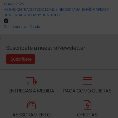
13 Ago 2025
HE ENCONTRADO TODO LO QUE NECESITABA. ENVÍO RÁPIDO Y
BIEN EMBALADO. MUY BIEN TODO.
Comprador verificado
;
Suscríbete a nuestra Newsletter
Suscríbete
local_shipping
credit_card
ENTREGAS A MEDIDA
PAGA COMO QUIERAS
support_agent
request_quote
ASESORAMIENTO
OFERTAS