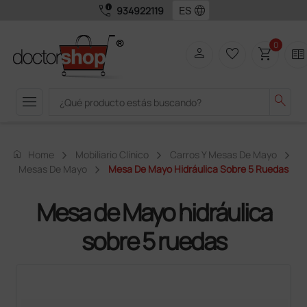
call_quality
language
934922119
0
person
favorite_border
shopping_cart
two_pager
menu
search
home
Home
Mobiliario Clínico
Carros Y Mesas De Mayo
Mesas De Mayo
Mesa De Mayo Hidráulica Sobre 5 Ruedas
Mesa de Mayo hidráulica
sobre 5 ruedas