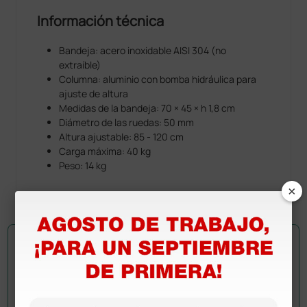
Información técnica
Bandeja: acero inoxidable AISI 304 (no
extraíble)
Columna: aluminio con bomba hidráulica para
ajuste de altura
Medidas de la bandeja: 70 × 45 × h 1,8 cm
Diámetro de las ruedas: 50 mm
Altura ajustable: 85 - 120 cm
Carga máxima: 40 kg
Peso: 14 kg
×