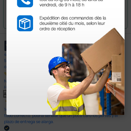
Envía tu pregunta
4,4
/5
597
opiniones
Nuestras reseñas de 4 y 5 estrellas.
Haga clic aquí para leerlos todos >
Anterior
Siguiente
14 Jul 2026
todo correcto. podria señalar que un poco caro los portes y el
plazo de entrega se alarga.