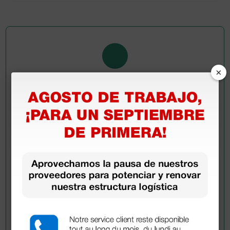
×
Pregúntale a un colega
¿Todavía tienes alguna duda? ¿Necesitas más
información?
Envía ahora mismo tu pregunta a los colegas que ya
han adquirido este producto.