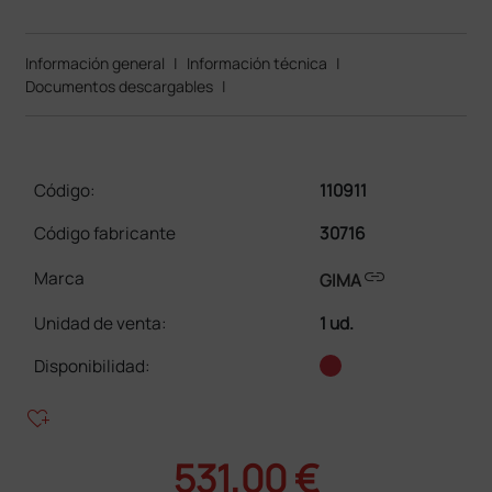
Información general
|
Información técnica
|
Documentos descargables
|
Código:
110911
Código fabricante
30716
link
Marca
GIMA
Unidad de venta
:
1 ud.
Disponibilidad:
heart_plus
531,00 €