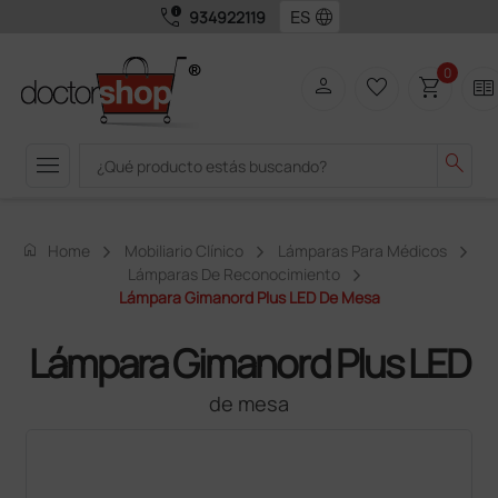
call_quality
language
934922119
0
person
favorite_border
shopping_cart
two_pager
menu
search
home
Home
Mobiliario Clínico
Lámparas Para Médicos
Lámparas De Reconocimiento
Lámpara Gimanord Plus LED De Mesa
Lámpara Gimanord Plus LED
de mesa