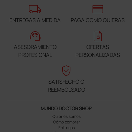
local_shipping
credit_card
ENTREGAS A MEDIDA
PAGA COMO QUIERAS
support_agent
request_quote
ASESORAMIENTO
OFERTAS
PROFESIONAL
PERSONALIZADAS
verified_user
SATISFECHO O
REEMBOLSADO
MUNDO DOCTOR SHOP
Quiénes somos
Cómo comprar
Entregas