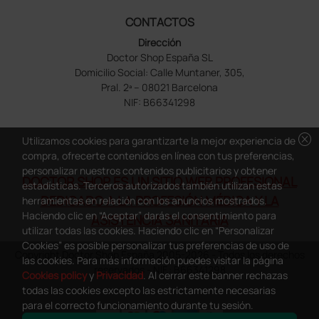
CONTACTOS
Dirección
Doctor Shop España SL
Domicilio Social: Calle Muntaner, 305,
Pral. 2ª – 08021 Barcelona
NIF: B66341298
cancel
Utilizamos cookies para garantizarte la mejor experiencia de
compra, ofrecerte contenidos en línea con tus preferencias,
personalizar nuestros contenidos publicitarios y obtener
DOCTOR SHOP ES UN SITIO WEB PROFESIONAL
estadísticas. Terceros autorizados también utilizan estas
DEDICADO A LA PROFESIÓN MÉDICA Y LA
herramientas en relación con los anuncios mostrados.
Haciendo clic en “Aceptar” darás el consentimiento para
ASISTENCIA SANITARIA
utilizar todas las cookies. Haciendo clic en “Personalizar
Cookies” es posible personalizar tus preferencias de uso de
Copyright Doctor Shop España 2005-2026 - Todos los derechos
las cookies. Para más información puedes visitar la página
reservados - NIF.: B66341298
Cookies policy
y
Privacidad
. Al cerrar este banner rechazas
todas las cookies excepto las estrictamente necesarias
para el correcto funcionamiento durante tu sesión.