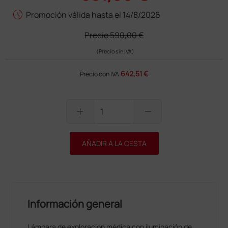
schedule
Promoción válida hasta el 14/8/2026
Precio
590,00 €
(Precio sin IVA)
642,51 €
Precio con IVA
add
remove
AÑADIR A LA CESTA
Información general
Lámpara de exploración médica con iluminación de