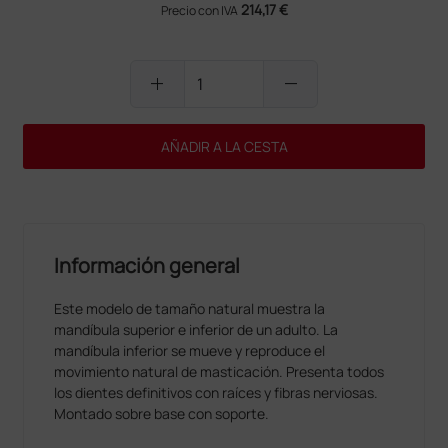
214,17 €
Precio con IVA
add
remove
AÑADIR A LA CESTA
Información general
Este modelo de tamaño natural muestra la
mandíbula superior e inferior de un adulto. La
mandíbula inferior se mueve y reproduce el
movimiento natural de masticación. Presenta todos
los dientes definitivos con raíces y fibras nerviosas.
Montado sobre base con soporte.