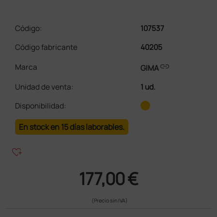
Código:
107537
Código fabricante
40205
link
Marca
GIMA
Unidad de venta
:
1 ud.
Disponibilidad:
En stock en 15 días laborables.
heart_plus
177,00 €
(Precio sin IVA)