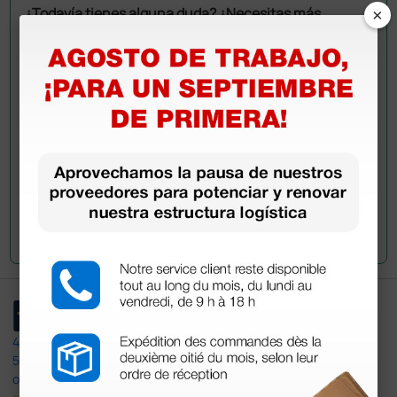
×
¿Todavía tienes alguna duda? ¿Necesitas más
información?
Envía ahora mismo tu pregunta a los colegas que ya
han adquirido este producto.
Envía tu pregunta
4,4
/5
597
opiniones