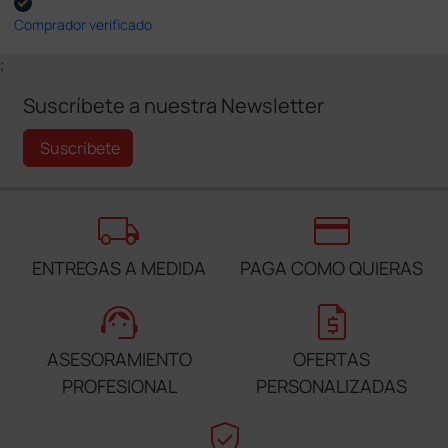
Comprador verificado
;
Suscríbete a nuestra Newsletter
Suscríbete
local_shipping
credit_card
ENTREGAS A MEDIDA
PAGA COMO QUIERAS
support_agent
request_quote
ASESORAMIENTO
OFERTAS
PROFESIONAL
PERSONALIZADAS
verified_user