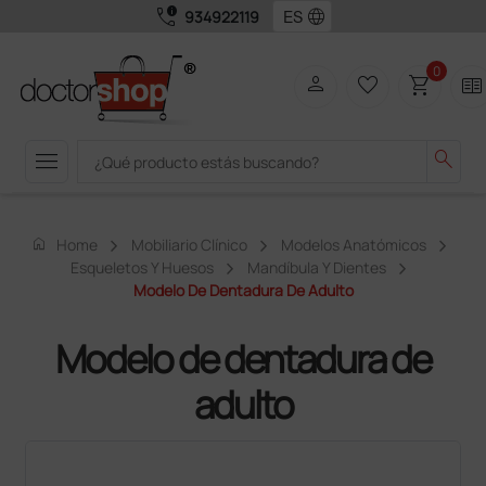
call_quality
language
934922119
0
person
favorite_border
shopping_cart
two_pager
menu
search
home
Home
Mobiliario Clínico
Modelos Anatómicos
Esqueletos Y Huesos
Mandíbula Y Dientes
Modelo De Dentadura De Adulto
Modelo de dentadura de
adulto