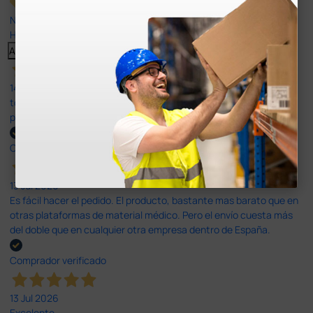
Nuestras reseñas de 4 y 5 estrellas.
Haga clic aquí para leerlos todos >
Anterior
Siguiente
14 Jul 2026
todo correcto. podria señalar que un poco caro los portes y el
plazo de entrega se alarga.
Comprador verificado
13 Jul 2026
Es fácil hacer el pedido. El producto, bastante mas barato que en
otras plataformas de material médico. Pero el envío cuesta más
del doble que en cualquier otra empresa dentro de España.
Comprador verificado
13 Jul 2026
Excelente