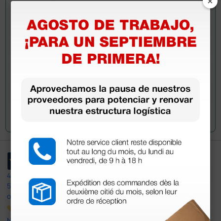
×
información?
Envía ahora mismo tu pregunta a los colegas que ya
han adquirido este producto.
Envía tu pregunta
4,4
/5
597
opiniones
Nuestras reseñas de 4 y 5 estrellas.