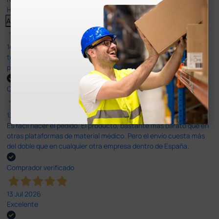
Haga clic aquí para leerlos todos >
Anterior
Siguiente
14 Jul 2026
todo correcto. podria señalar que un poco caro los portes y el
plazo de entrega se alarga.
Comprador verificado
13 Jul 2026
Es fácil hacer el pedido. El producto, bastante mas barato que en
otras plataformas de material médico. Pero el envío cuesta más
del doble que en cualquier otra empresa dentro de España.
Comprador verificado
13 Jul 2026
Excelente