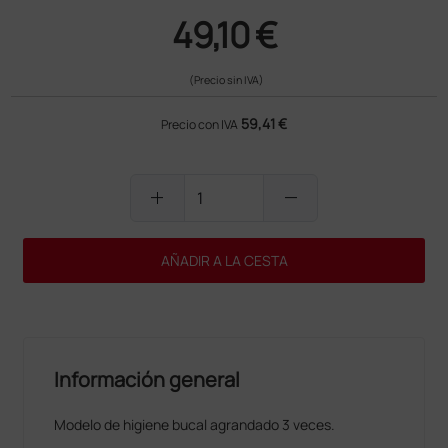
49,10 €
(Precio sin IVA)
59,41 €
Precio con IVA
add
remove
AÑADIR A LA CESTA
Información general
Modelo de higiene bucal agrandado 3 veces.