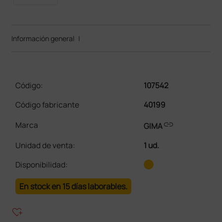
Información general
|
Código:
107542
Código fabricante
40199
link
Marca
GIMA
Unidad de venta
:
1 ud.
Disponibilidad:
En stock en 15 días laborables.
heart_plus