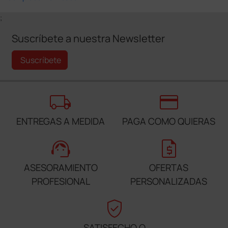
;
Suscríbete a nuestra Newsletter
Suscríbete
local_shipping
credit_card
ENTREGAS A MEDIDA
PAGA COMO QUIERAS
support_agent
request_quote
ASESORAMIENTO
OFERTAS
PROFESIONAL
PERSONALIZADAS
verified_user
SATISFECHO O