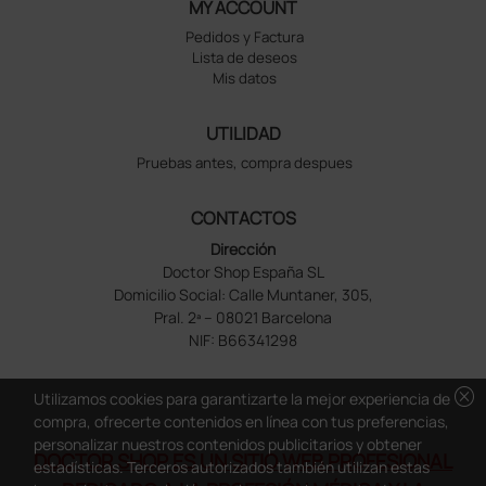
MY ACCOUNT
Pedidos y Factura
Lista de deseos
Mis datos
UTILIDAD
Pruebas antes, compra despues
CONTACTOS
Dirección
Doctor Shop España SL
Domicilio Social: Calle Muntaner, 305,
Pral. 2ª – 08021 Barcelona
NIF: B66341298
cancel
Utilizamos cookies para garantizarte la mejor experiencia de
compra, ofrecerte contenidos en línea con tus preferencias,
personalizar nuestros contenidos publicitarios y obtener
DOCTOR SHOP ES UN SITIO WEB PROFESIONAL
estadísticas. Terceros autorizados también utilizan estas