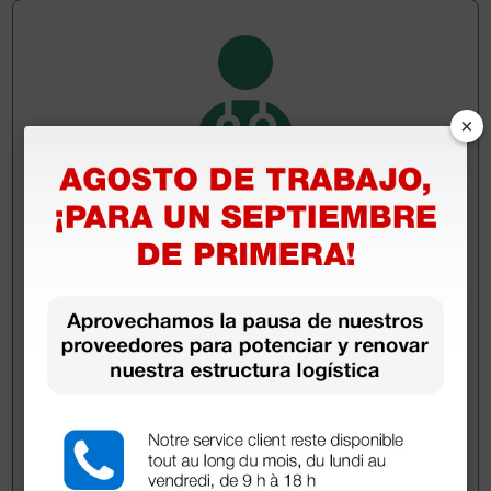
×
Pregúntale a un colega
¿Todavía tienes alguna duda? ¿Necesitas más
información?
Envía ahora mismo tu pregunta a los colegas que ya
han adquirido este producto.