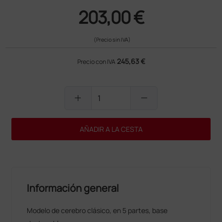
203,00 €
(Precio sin IVA)
245,63 €
Precio con IVA
add
remove
AÑADIR A LA CESTA
Información general
Modelo de cerebro clásico, en 5 partes, base