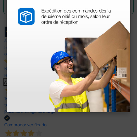
Envía tu pregunta
4,4
/5
597
opiniones
Nuestras reseñas de 4 y 5 estrellas.
Haga clic aquí para leerlos todos >
Anterior
Siguiente
14 Jul 2026
todo correcto. podria señalar que un poco caro los portes y el
plazo de entrega se alarga.
Comprador verificado