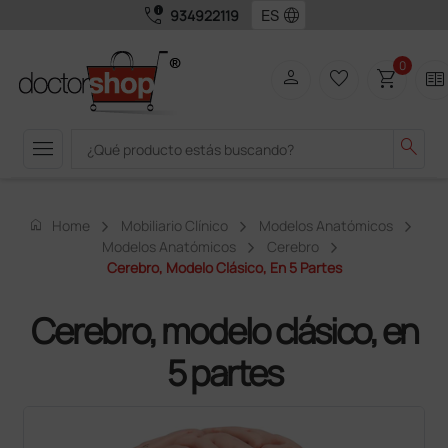
call_quality
language
934922119
0
person
favorite_border
shopping_cart
two_pager
menu
search
home
Home
Mobiliario Clínico
Modelos Anatómicos
Modelos Anatómicos
Cerebro
Cerebro, Modelo Clásico, En 5 Partes
Cerebro, modelo clásico, en
5 partes