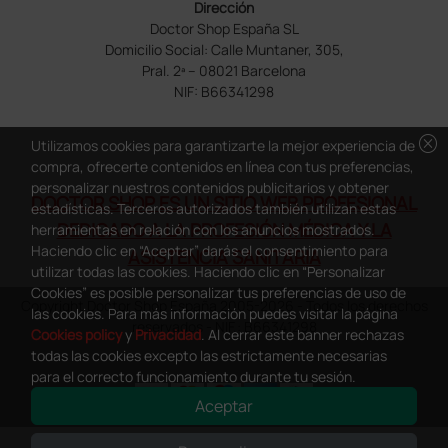
Dirección
Doctor Shop España SL
Domicilio Social: Calle Muntaner, 305,
Pral. 2ª – 08021 Barcelona
NIF: B66341298
cancel
Utilizamos cookies para garantizarte la mejor experiencia de
compra, ofrecerte contenidos en línea con tus preferencias,
personalizar nuestros contenidos publicitarios y obtener
DOCTOR SHOP ES UN SITIO WEB PROFESIONAL
estadísticas. Terceros autorizados también utilizan estas
DEDICADO A LA PROFESIÓN MÉDICA Y LA
herramientas en relación con los anuncios mostrados.
Haciendo clic en “Aceptar” darás el consentimiento para
ASISTENCIA SANITARIA
utilizar todas las cookies. Haciendo clic en “Personalizar
Cookies” es posible personalizar tus preferencias de uso de
Copyright Doctor Shop España 2005-2026 - Todos los derechos
las cookies. Para más información puedes visitar la página
reservados - NIF.: B66341298
Cookies policy
y
Privacidad
. Al cerrar este banner rechazas
todas las cookies excepto las estrictamente necesarias
para el correcto funcionamiento durante tu sesión.
Aceptar
0
This site is protected by reCAPTCHA and the Google
Privacy Policy
and