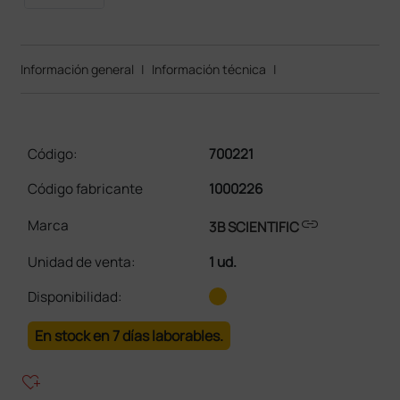
Información general
|
Información técnica
|
Código:
700221
Código fabricante
1000226
link
Marca
3B SCIENTIFIC
Unidad de venta
:
1 ud.
Disponibilidad:
En stock en 7 días laborables.
heart_plus