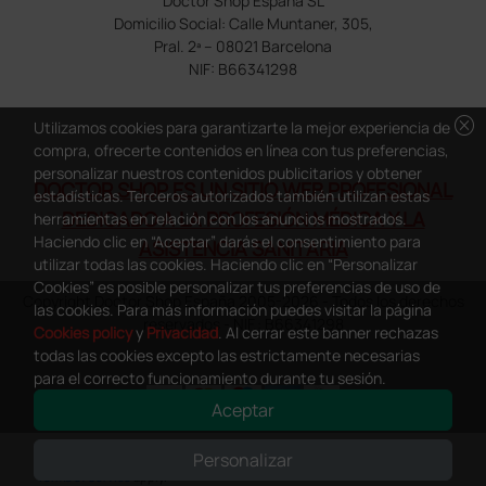
Doctor Shop España SL
Domicilio Social: Calle Muntaner, 305,
Pral. 2ª – 08021 Barcelona
NIF: B66341298
cancel
Utilizamos cookies para garantizarte la mejor experiencia de
compra, ofrecerte contenidos en línea con tus preferencias,
personalizar nuestros contenidos publicitarios y obtener
DOCTOR SHOP ES UN SITIO WEB PROFESIONAL
estadísticas. Terceros autorizados también utilizan estas
DEDICADO A LA PROFESIÓN MÉDICA Y LA
herramientas en relación con los anuncios mostrados.
Haciendo clic en “Aceptar” darás el consentimiento para
ASISTENCIA SANITARIA
utilizar todas las cookies. Haciendo clic en “Personalizar
Cookies” es posible personalizar tus preferencias de uso de
Copyright Doctor Shop España 2005-2026 - Todos los derechos
las cookies. Para más información puedes visitar la página
reservados - NIF.: B66341298
Cookies policy
y
Privacidad
. Al cerrar este banner rechazas
todas las cookies excepto las estrictamente necesarias
para el correcto funcionamiento durante tu sesión.
Aceptar
0
This site is protected by reCAPTCHA and the Google
Privacy Policy
and
Personalizar
Terms of Service
apply.