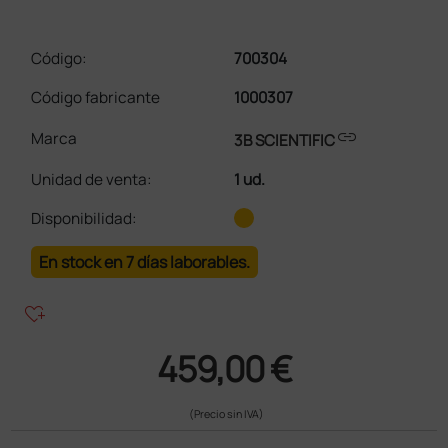
Código:
700304
Código fabricante
1000307
link
Marca
3B SCIENTIFIC
Unidad de venta
:
1 ud.
Disponibilidad:
En stock en 7 días laborables.
heart_plus
459,00 €
(Precio sin IVA)