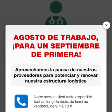
×
Pregúntale a un colega
¿Todavía tienes alguna duda? ¿Necesitas más
información?
Envía ahora mismo tu pregunta a los colegas que ya
han adquirido este producto.
Envía tu pregunta