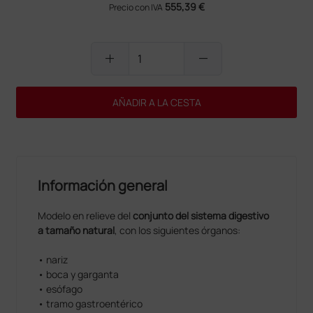
555,39 €
Precio con IVA
add
remove
AÑADIR A LA CESTA
Información general
Modelo en relieve del
conjunto del sistema digestivo
a tamaño natural
, con los siguientes órganos:
• nariz
• boca y garganta
• esófago
• tramo gastroentérico