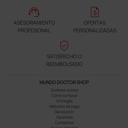
support_agent
request_quote
ASESORAMIENTO
OFERTAS
PROFESIONAL
PERSONALIZADAS
verified_user
SATISFECHO O
REEMBOLSADO
MUNDO DOCTOR SHOP
Quiénes somos
Cómo comprar
Entregas
Métodos de pago
Devolución
Garantías
Contactos
Nuevo almacén