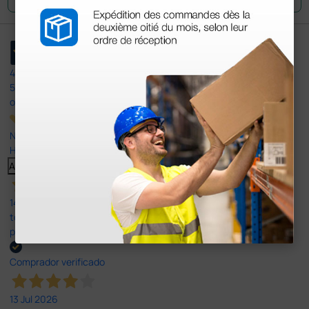
4,4
/5
597
opiniones
Nuestras reseñas de 4 y 5 estrellas.
Haga clic aquí para leerlos todos >
Anterior
Siguiente
14 Jul 2026
todo correcto. podria señalar que un poco caro los portes y el
plazo de entrega se alarga.
Comprador verificado
13 Jul 2026