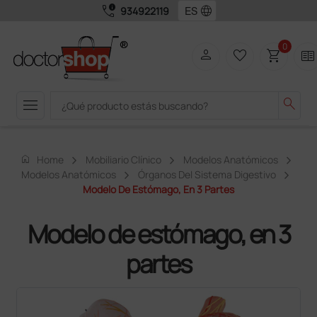
call_quality
language
934922119
0
person
favorite_border
shopping_cart
two_pager
menu
search
home
Home
Mobiliario Clínico
Modelos Anatómicos
Modelos Anatómicos
Órganos Del Sistema Digestivo
Modelo De Estómago, En 3 Partes
Modelo de estómago, en 3
partes