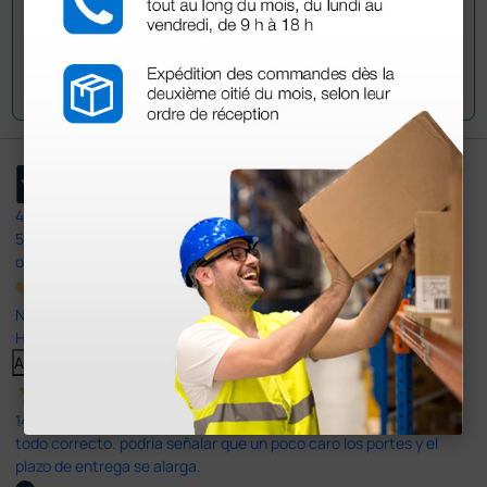
Envía tu pregunta
4,4
/5
597
opiniones
Nuestras reseñas de 4 y 5 estrellas.
Haga clic aquí para leerlos todos >
Anterior
Siguiente
14 Jul 2026
todo correcto. podria señalar que un poco caro los portes y el
plazo de entrega se alarga.