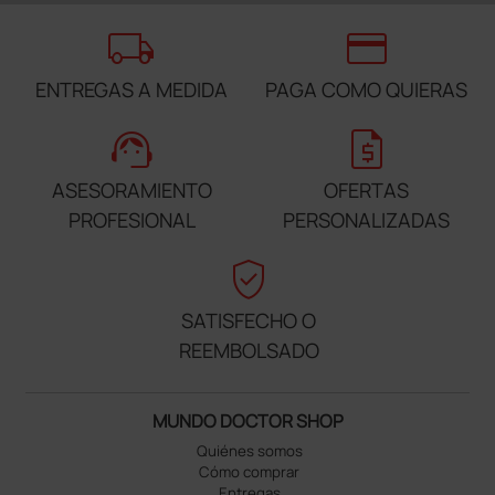
local_shipping
credit_card
ENTREGAS A MEDIDA
PAGA COMO QUIERAS
support_agent
request_quote
ASESORAMIENTO
OFERTAS
PROFESIONAL
PERSONALIZADAS
verified_user
SATISFECHO O
REEMBOLSADO
MUNDO DOCTOR SHOP
Quiénes somos
Cómo comprar
Entregas