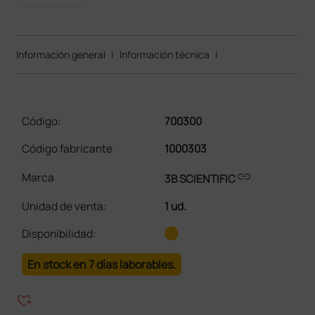
Información general
|
Información técnica
|
Código:
700300
Código fabricante
1000303
link
Marca
3B SCIENTIFIC
Unidad de venta
:
1 ud.
Disponibilidad:
En stock en 7 días laborables.
heart_plus