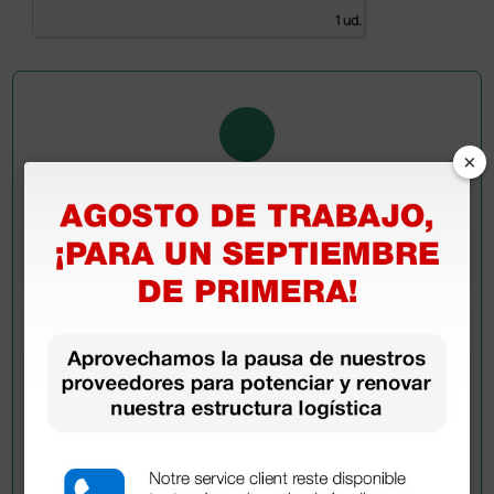
1 ud.
×
Pregúntale a un colega
¿Todavía tienes alguna duda? ¿Necesitas más
información?
Envía ahora mismo tu pregunta a los colegas que ya
han adquirido este producto.