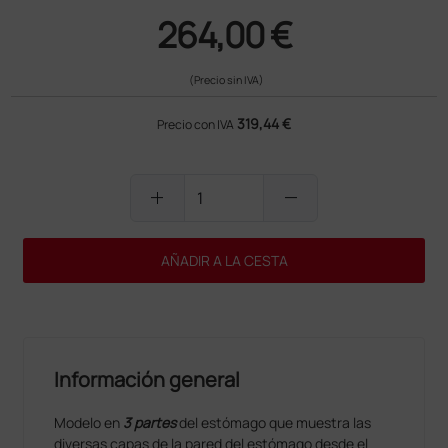
264,00 €
(Precio sin IVA)
319,44 €
Precio con IVA
add
remove
AÑADIR A LA CESTA
Información general
Modelo en
3 partes
del estómago que muestra las
diversas capas de la pared del estómago desde el