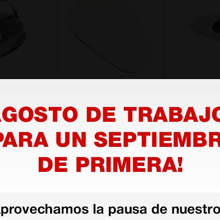
Cuña orinal de plástico
Orinal 
5,13 €
50,00 
(Precio sin IVA)
(Precio sin
1 ud.
1 ud.