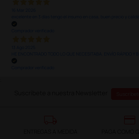
16 Mar 2026
excelente en 3 días tengo el insumo en casa, buen precio y calid
Comprador verificado
13 Ago 2025
HE ENCONTRADO TODO LO QUE NECESITABA. ENVÍO RÁPIDO Y B
Comprador verificado
;
Suscríbete a nuestra Newsletter
Suscríbet
local_shipping
credit_card
ENTREGAS A MEDIDA
PAGA COMO Q