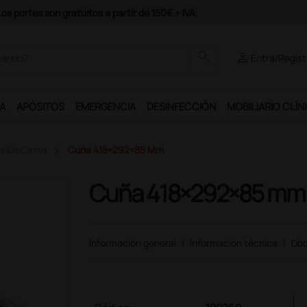
 podrás disfrutar de muchos servicios exclusivos.
search
person
Entra/Regíst
A
APÓSITOS
EMERGENCIA
DESINFECCIÓN
MOBILIARIO CLÍN
s De Cama
Cuña 418×292×85 Mm
Cuña 418×292×85 mm
Información general
|
Información técnica
|
Doc