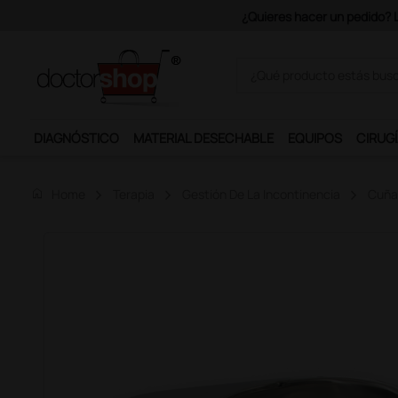
Únete al programa Ds Plus y
DIAGNÓSTICO
MATERIAL DESECHABLE
EQUIPOS
CIRUGÍ
home
Home
Terapia
Gestión De La Incontinencia
Cuña