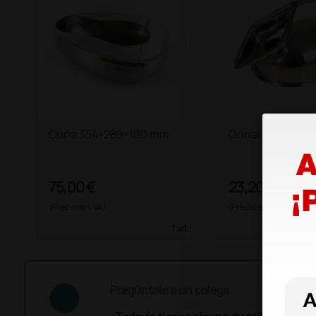
Cuña 354×289×100 mm
Orinal femenino
75,00 €
23,20 €
(Precio sin IVA)
(Precio sin IVA)
1 ud.
Pregúntale a un colega