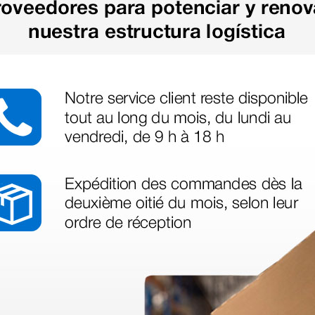
as más
legas que ya
azo de entrega se alarga.