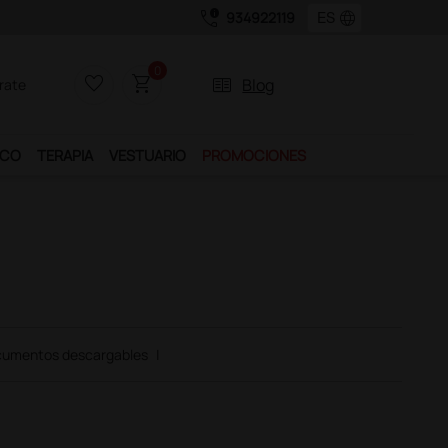
call_quality
language
934922119
0
favorite_border
shopping_cart
two_pager
Blog
rate
ICO
TERAPIA
VESTUARIO
PROMOCIONES
umentos descargables
|