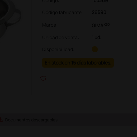
Código:
100269
Código fabricante
26590
link
Marca
GIMA
Unidad de venta
:
1 ud.
Disponibilidad:
En stock en 15 días laborables.
heart_plus
e_alt
Documentos descargables