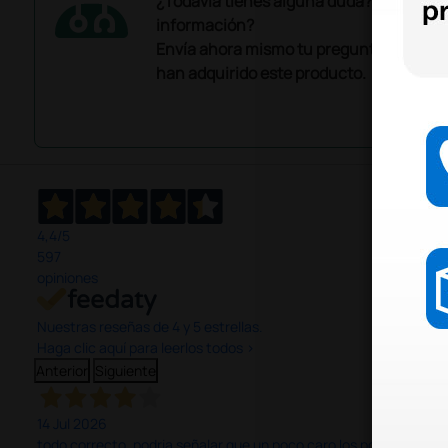
¿Todavía tienes alguna duda? ¿Necesit
información?
Envía ahora mismo tu pregunta a los co
han adquirido este producto.
4,4
/5
597
opiniones
Nuestras reseñas de 4 y 5 estrellas.
Haga clic aquí para leerlos todos >
Anterior
Siguiente
14 Jul 2026
todo correcto. podria señalar que un poco caro los portes y el pl