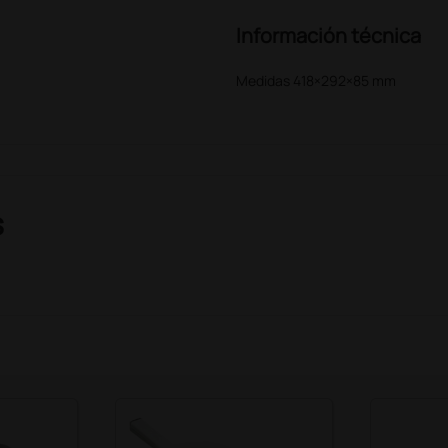
Información técnica
Medidas 418×292×85 mm
s